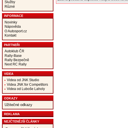
Služby
Různé
INFORMACE
Novinky
Nápověda
O Autosport.cz
Kontakt
PARTNEŘI
Autoklub ČR
Rally-Base
Rally Bezpečně
Next RC Rally
VIDEA
Videa od JNK Studio
Videa JNK for Competitors
Videa od Luboše Laholy
ODKAZY
Užitečné odkazy
REKLAMA
NEJČTENĚJŠÍ ČLÁNKY