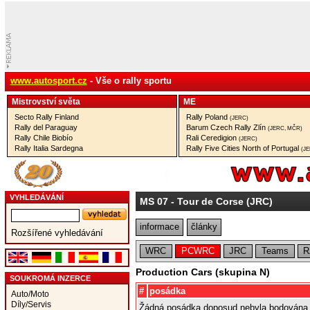
www.autosport.cz
- Vše o rally sportu
Mistrovství­ světa
ME
Secto Rally Finland
Rally Poland
(JERC)
Rally del Paraguay
Barum Czech Rally Zlín
(JERC, MČR)
Rally Chile Biobío
Rali Ceredigion
(JERC)
Rally Italia Sardegna
Rally Five Cities North of Portugal
(J
VYHLEDÁVÁNÍ
MS 07
- Tour de Corse (JRC)
informace
články
Rozšířené vyhledávání
WRC
PCWRC
JRC
Teams
R
Production Cars (skupina N)
SOUKROMÁ INZERCE
#
posádka
Auto/Moto
Díly/Servis
Žádná posádka doposud nebyla bodována