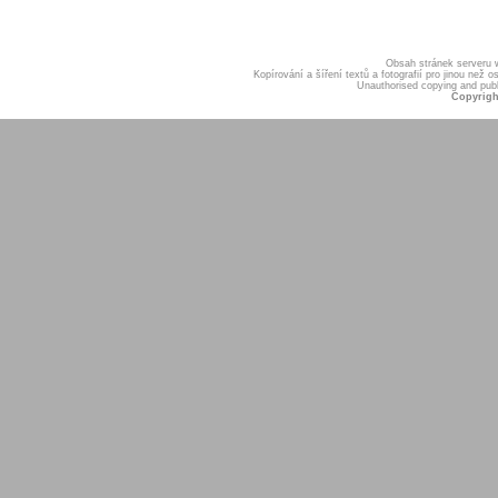
Obsah stránek serveru
Kopírování a šíření textů a fotografií pro jinou ne
Unauthorised copying and publis
Copyrigh