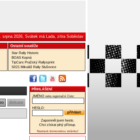
. srpna 2026, Svátek má Lada, zítra Soběslav
Ostatní­ soutěže
Star Rally Historic
BOAS Kopná
TipCars Pražský Rallysprint
Síť21 Mikuláš Rally Slušovice
PŘIHLÁŠENÍ
JMÉNO
:
nebo registrační číslo
eo
diskuse
HESLO:
Zapomněl jsem heslo.
Chci získat plný přístup.
Nastavit domovskou stránku!