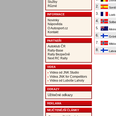
Duval
Služby
Různé
2.
Sordó
3.
INFORMACE
Loeb 
Novinky
4.
Solbe
Nápověda
5.
O Autosport.cz
Atkin
Kontakt
6.
Grönh
PARTNEŘI
7.
Mikke
Autoklub ČR
8.
Rally-Base
Latva
Rally Bezpečně
Next RC Rally
VIDEA
Videa od JNK Studio
Videa JNK for Competitors
Videa od Luboše Laholy
ODKAZY
Užitečné odkazy
REKLAMA
NEJČTENĚJŠÍ ČLÁNKY