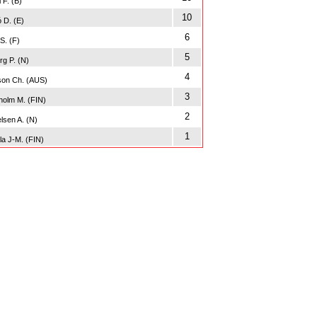
 F. (B)
10
 D. (E)
6
S. (F)
5
rg P. (N)
4
son Ch. (AUS)
3
olm M. (FIN)
2
lsen A. (N)
1
la J-M. (FIN)