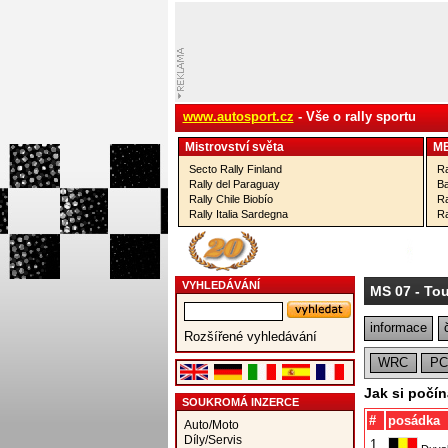
www.autosport.cz
- Vše o rally sportu
Mistrovství­ světa
M
Secto Rally Finland
Ra
Rally del Paraguay
Ba
Rally Chile Biobío
Ra
Rally Italia Sardegna
Ra
VYHLEDÁVÁNÍ
MS 07
- Tou
informace
Rozšířené vyhledávání
WRC
P
Jak si počí
SOUKROMÁ INZERCE
#
posádka
Auto/Moto
Díly/Servis
1.