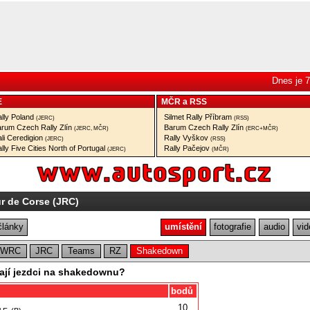
Dnes je 7
E
MČR
a
RSS
lly Poland
Silmet Rally Příbram
(JERC)
(RSS)
rum Czech Rally Zlín
Barum Czech Rally Zlín
(JERC, MČR)
(ERC+MČR)
li Ceredigion
Rally Vyškov
(JERC)
(RSS)
lly Five Cities North of Portugal
Rally Pačejov
(JERC)
(MČR)
r de Corse (JRC)
články
umístění
fotografie
audio
vid
CWRC
JRC
Teams
RZ
Shakedown
nají jezdci na shakedownu?
bodů
10