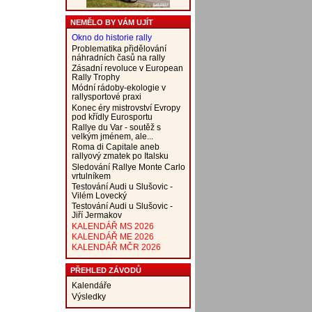
NEMĚLO BY VÁM UJÍT
Okno do historie rally
Problematika přidělování
náhradních časů na rally
Zásadní revoluce v European
Rally Trophy
Módní rádoby-ekologie v
rallysportové praxi
Konec éry mistrovství Evropy
pod křídly Eurosportu
Rallye du Var - soutěž s
velkým jménem, ale...
Roma di Capitale aneb
rallyový zmatek po Italsku
Sledování Rallye Monte Carlo
vrtulníkem
Testování Audi u Slušovic -
Vilém Lovecký
Testování Audi u Slušovic -
Jiří Jermakov
KALENDÁŘ MS 2026
KALENDÁŘ ME 2026
KALENDÁŘ MČR 2026
PŘEHLED ZÁVODŮ
Kalendáře
Výsledky