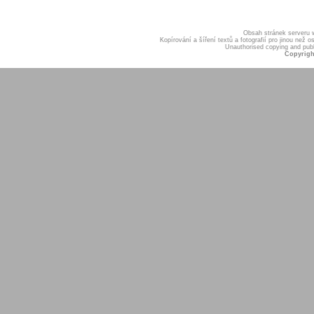
Obsah stránek serveru
Kopírování a šíření textů a fotografií pro jinou ne
Unauthorised copying and publis
Copyrigh