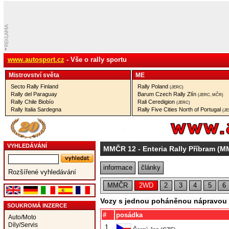
www.autosport.cz
- Vše o rally sportu
Mistrovství­ světa
ME
Secto Rally Finland
Rally Poland
(JERC)
Rally del Paraguay
Barum Czech Rally Zlín
(JERC, MČR)
Rally Chile Biobío
Rali Ceredigion
(JERC)
Rally Italia Sardegna
Rally Five Cities North of Portugal
(J
VYHLEDÁVÁNÍ
MMČR 12
- Enteria Rally Příbram (
informace
články
Rozšířené vyhledávání
MMČR
2WD
2
3
4
5
6
Vozy s jednou poháněnou nápravou
SOUKROMÁ INZERCE
#
posádka
Auto/Moto
Díly/Servis
1.