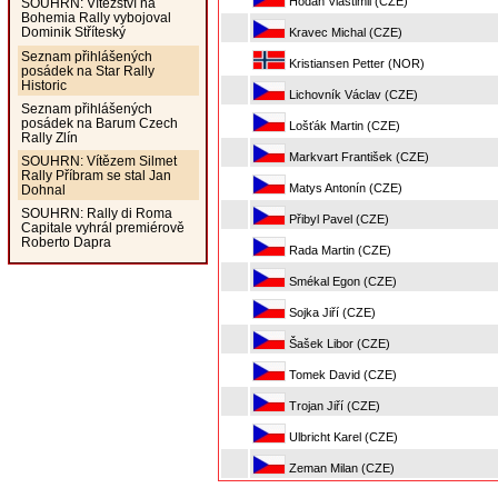
Hodaň Vlastimil (CZE)
SOUHRN: Vítězství na
Bohemia Rally vybojoval
Dominik Stříteský
Kravec Michal (CZE)
Seznam přihlášených
Kristiansen Petter (NOR)
posádek na Star Rally
Historic
Lichovník Václav (CZE)
Seznam přihlášených
posádek na Barum Czech
Lošťák Martin (CZE)
Rally Zlín
Markvart František (CZE)
SOUHRN: Vítězem Silmet
Rally Příbram se stal Jan
Matys Antonín (CZE)
Dohnal
SOUHRN: Rally di Roma
Přibyl Pavel (CZE)
Capitale vyhrál premiérově
Roberto Dapra
Rada Martin (CZE)
Smékal Egon (CZE)
Sojka Jiří (CZE)
Šašek Libor (CZE)
Tomek David (CZE)
Trojan Jiří (CZE)
Ulbricht Karel (CZE)
Zeman Milan (CZE)