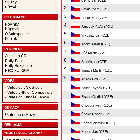
Černý Jan (CZE)
Služby
Různé
2.
Peták Josef (CZE)
3.
INFORMACE
Triner Emil (CZE)
Novinky
4.
Janczak Rafal (POL)
Nápověda
5.
O Autosport.cz
Vrkoslav Jiří (CZE)
Kontakt
6.
Kneifel Milan (CZE)
PARTNEŘI
7.
Búš Martin (CZE)
Autoklub ČR
8.
Rally-Base
Srb Michal (CZE)
Rally Bezpečně
9.
Next RC Rally
Vopatřil Martin (CZE)
10.
Křížek Petr (CZE)
VIDEA
Videa od JNK Studio
Baller Zbyněk (CZE)
Videa JNK for Competitors
Bisaha Ondřej (CZE)
Videa od Luboše Laholy
Chodura Petr (CZE)
ODKAZY
Čonka Robert (CZE)
Užitečné odkazy
Daňhel Vlastimil (CZE)
REKLAMA
Hering Jan (CZE)
NEJČTENĚJŠÍ ČLÁNKY