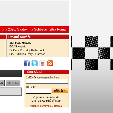
 srpna 2026, Svátek má Soběslav, zítra Roman
Ostatní­ soutěže
Star Rally Historic
BOAS Kopná
TipCars Pražský Rallysprint
Síť21 Mikuláš Rally Slušovice
PŘIHLÁŠENÍ
JMÉNO
:
nebo registrační číslo
eo
diskuse
HESLO:
Zapomněl jsem heslo.
Chci získat plný přístup.
Nastavit domovskou stránku!