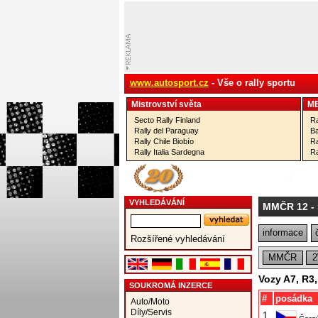
www.autosport.cz
- Vše o rally sportu
Mistrovství­ světa
M
Secto Rally Finland
Ra
Rally del Paraguay
Ba
Rally Chile Biobío
Ra
Rally Italia Sardegna
Ra
VYHLEDÁVÁNÍ
MMČR 12
- 
informace
Rozšířené vyhledávání
MMČR
Vozy A7, R3
SOUKROMÁ INZERCE
#
posádka
Auto/Moto
Díly/Servis
1.