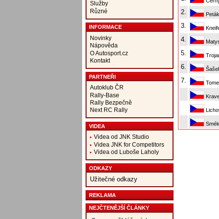
Černý
Služby
Různé
2.
Peták
3.
INFORMACE
Kneif
Novinky
4.
Matys
Nápověda
5.
O Autosport.cz
Trojan
Kontakt
6.
Šašek
PARTNEŘI
7.
Tomek
Autoklub ČR
Rally-Base
Krave
Rally Bezpečně
Next RC Rally
Licho
Sméka
VIDEA
Videa od JNK Studio
Videa JNK for Competitors
Videa od Luboše Laholy
ODKAZY
Užitečné odkazy
REKLAMA
NEJČTENĚJŠÍ ČLÁNKY