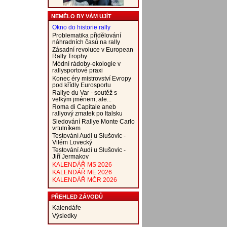
NEMĚLO BY VÁM UJÍT
Okno do historie rally
Problematika přidělování
náhradních časů na rally
Zásadní revoluce v European
Rally Trophy
Módní rádoby-ekologie v
rallysportové praxi
Konec éry mistrovství Evropy
pod křídly Eurosportu
Rallye du Var - soutěž s
velkým jménem, ale...
Roma di Capitale aneb
rallyový zmatek po Italsku
Sledování Rallye Monte Carlo
vrtulníkem
Testování Audi u Slušovic -
Vilém Lovecký
Testování Audi u Slušovic -
Jiří Jermakov
KALENDÁŘ MS 2026
KALENDÁŘ ME 2026
KALENDÁŘ MČR 2026
PŘEHLED ZÁVODŮ
Kalendáře
Výsledky