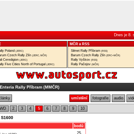
Dnes je 8.
E
MČR
a
RSS
lly Poland
Silmet Rally Příbram
(JERC)
(RSS)
rum Czech Rally Zlín
Barum Czech Rally Zlín
(JERC, MČR)
(ERC+MČR)
li Ceredigion
Rally Vyškov
(JERC)
(RSS)
lly Five Cities North of Portugal
Rally Pačejov
(JERC)
(MČR)
Enteria Rally Příbram (MMČR)
články
umístění
fotografie
audio
vid
2WD
2
3
4
5
6
7
8
9
10
, S1600
bodů
25