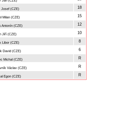
 Jan (CZE)
18
 Josef (CZE)
15
el Milan (CZE)
12
 Antonín (CZE)
10
 Jiří (CZE)
8
 Libor (CZE)
6
 David (CZE)
R
c Michal (CZE)
R
vník Václav (CZE)
R
l Egon (CZE)