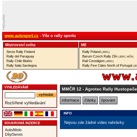
www.autosport.cz
- Vše o rally sportu
Mistrovství­ světa
ME
Secto Rally Finland
Rally Poland
(JERC)
Rally del Paraguay
Barum Czech Rally Zlín
(JERC, MČR)
Rally Chile Biobío
Rali Ceredigion
(JERC)
Rally Italia Sardegna
Rally Five Cities North of Portugal
(J
VYHLEDÁVÁNÍ
MMČR 12
- Agrotec Rally Hustopeč
informace
články
tipování
Rozšířené vyhledávání
INFO
Nejsou zde žádné video nahrávky.
SOUKROMÁ INZERCE
Auto/Moto
Díly/Servis