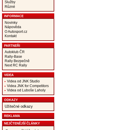
Služby
Různé
INFORMACE
Novinky
Nápověda
O Autosport.cz
Kontakt
PARTNEŘI
Autoklub ČR
Rally-Base
Rally Bezpečně
Next RC Rally
VIDEA
Videa od JNK Studio
Videa JNK for Competitors
Videa od Luboše Laholy
ODKAZY
Užitečné odkazy
REKLAMA
NEJČTENĚJŠÍ ČLÁNKY