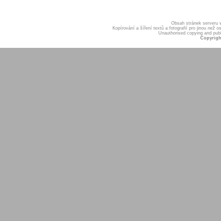
Obsah stránek serveru
Kopírování a šíření textů a fotografií pro jinou ne
Unauthorised copying and publis
Copyrigh