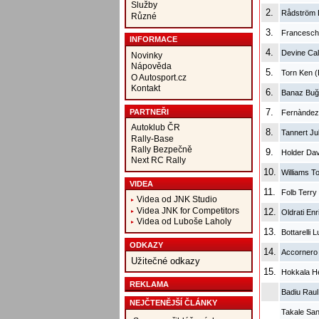
Služby
2.
Rådström 
Různé
3.
Franceschi
INFORMACE
4.
Devine Cal
Novinky
Nápověda
5.
Torn Ken 
O Autosport.cz
Kontakt
6.
Banaz Buğ
7.
PARTNEŘI
Fernàndez 
Autoklub ČR
8.
Tannert Ju
Rally-Base
Rally Bezpečně
9.
Holder Dav
Next RC Rally
10.
Williams 
VIDEA
11.
Folb Terry
Videa od JNK Studio
Videa JNK for Competitors
12.
Oldrati Enr
Videa od Luboše Laholy
13.
Bottarelli 
ODKAZY
14.
Accornero
Užitečné odkazy
15.
Hokkala He
REKLAMA
Badiu Rau
NEJČTENĚJŠÍ ČLÁNKY
Takale San