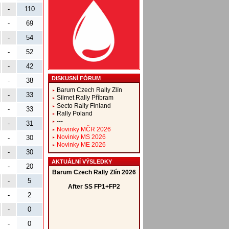
-
110
-
69
-
54
-
52
-
42
DISKUSNÍ FÓRUM
-
38
Barum Czech Rally Zlín
-
33
Silmet Rally Příbram
Secto Rally Finland
-
33
Rally Poland
---
-
31
Novinky MČR 2026
Novinky MS 2026
-
30
Novinky ME 2026
-
30
AKTUÁLNÍ VÝSLEDKY
-
20
-
5
-
2
-
0
-
0