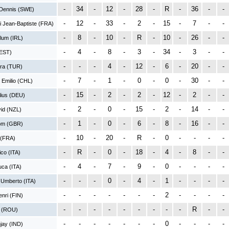
-
34
-
12
-
28
-
R
-
36
-
-
Dennis (SWE)
-
12
-
33
-
2
-
15
-
7
-
-
 Jean-Baptiste (FRA)
-
8
-
10
-
R
-
10
-
26
-
-
lum (IRL)
-
4
-
8
-
3
-
34
-
3
-
-
(EST)
-
-
-
4
-
12
-
6
-
20
-
-
ra (TUR)
-
7
-
1
-
0
-
0
-
30
-
-
Emilio (CHL)
-
15
-
2
-
2
-
12
-
2
-
-
lius (DEU)
-
2
-
0
-
15
-
2
-
14
-
-
id (NZL)
-
1
-
0
-
6
-
8
-
16
-
-
Tom (GBR)
-
10
-
20
-
R
-
0
-
-
-
-
 (FRA)
-
R
-
0
-
18
-
4
-
8
-
-
ico (ITA)
-
4
-
7
-
9
-
0
-
-
-
-
Luca (ITA)
-
-
-
0
-
4
-
1
-
-
-
-
 Umberto (ITA)
-
-
-
-
-
-
-
2
-
-
-
-
nri (FIN)
-
-
-
-
-
-
-
-
-
R
-
-
l (ROU)
-
-
-
-
-
-
-
0
-
-
-
-
jay (IND)