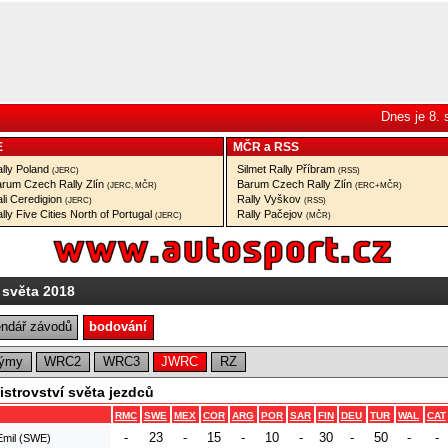
Dnes je 8.
E
MČR
a
RSS
lly Poland
Silmet Rally Příbram
(JERC)
(RSS)
rum Czech Rally Zlín
Barum Czech Rally Zlín
(JERC, MČR)
(ERC+MČR)
li Ceredigion
Rally Vyškov
(JERC)
(RSS)
lly Five Cities North of Portugal
Rally Pačejov
(JERC)
(MČR)
 světa 2018
endář závodů
bodování
ýmy
WRC2
WRC3
JWRC
RZ
strovství světa jezdců
RMC
SWE
MEX
COR
ARG
POR
SAR
FIN
DEU
TUR
WAL
CAT
-
23
-
15
-
10
-
30
-
50
-
-
Emil (SWE)