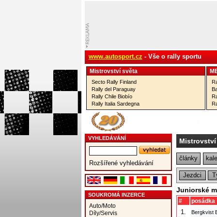
www.autosport.cz
- Vše o rally sportu
Mistrovství­ světa
M
Secto Rally Finland
Ra
Rally del Paraguay
Ba
Rally Chile Biobío
Ra
Rally Italia Sardegna
Ra
VYHLEDÁVÁNÍ
Mistrovství
články
kal
Rozšířené vyhledávání
Jezdci
T
Juniorské mi
SOUKROMÁ INZERCE
#
posádka
Auto/Moto
1.
Bergkvist 
Díly/Servis