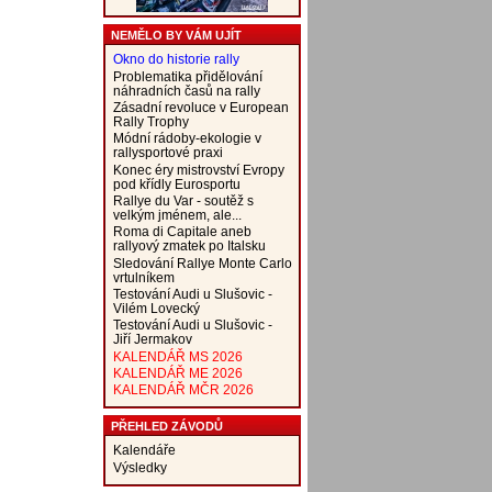
NEMĚLO BY VÁM UJÍT
Okno do historie rally
Problematika přidělování
náhradních časů na rally
Zásadní revoluce v European
Rally Trophy
Módní rádoby-ekologie v
rallysportové praxi
Konec éry mistrovství Evropy
pod křídly Eurosportu
Rallye du Var - soutěž s
velkým jménem, ale...
Roma di Capitale aneb
rallyový zmatek po Italsku
Sledování Rallye Monte Carlo
vrtulníkem
Testování Audi u Slušovic -
Vilém Lovecký
Testování Audi u Slušovic -
Jiří Jermakov
KALENDÁŘ MS 2026
KALENDÁŘ ME 2026
KALENDÁŘ MČR 2026
PŘEHLED ZÁVODŮ
Kalendáře
Výsledky