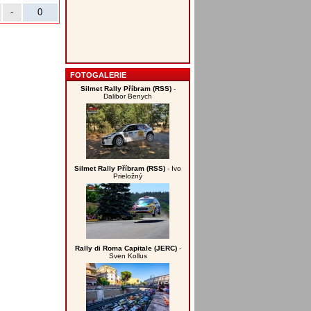
-
0
FOTOGALERIE
Silmet Rally Příbram (RSS)
-
Dalibor Benych
Silmet Rally Příbram (RSS)
- Ivo
Prieložný
Rally di Roma Capitale (JERC)
-
Sven Kollus