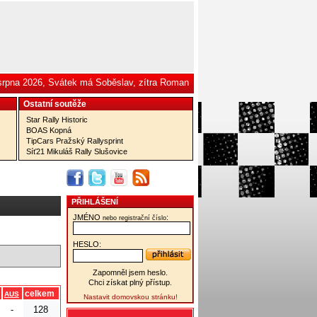
 srpna 2026, Svátek má Soběslav, zítra Roman
Ostatní­ soutěže
Star Rally Historic
BOAS Kopná
TipCars Pražský Rallysprint
Síť21 Mikuláš Rally Slušovice
PŘIHLÁŠENÍ
JMÉNO
:
nebo registrační číslo
HESLO:
Zapomněl jsem heslo.
Chci získat plný přístup.
celkem
AUS
Nastavit domovskou stránku!
-
128