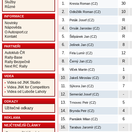
Služby
1.
30
Kresta Roman (CZ)
Různé
2.
10
Odložilík Roman (CZ)
INFORMACE
3.
R
Peták Josef (CZ)
Novinky
Nápověda
4.
24
Orsák Jaroslav (CZ)
O Autosport.cz
5.
R
Kontakt
Štěpánek Jan (CZ)
6.
8
Jelínek Jan (CZ)
PARTNEŘI
Autoklub ČR
7.
12
Firla Lumír (CZ)
Rally-Base
8.
R
Černý Jan (CZ)
Rally Bezpečně
Next RC Rally
9.
1
Vlček Martin (CZ)
VIDEA
10.
9
Jakeš Miroslav (CZ)
Videa od JNK Studio
11.
7
Sýkora Jan (CZ)
Videa JNK for Competitors
Videa od Luboše Laholy
12.
-
Semerád Josef (CZ)
ODKAZY
13.
5
Trnovec Petr (CZ)
Užitečné odkazy
14.
4
Brynda Petr (CZ)
REKLAMA
15.
6
Pantálek Milan (CZ)
NEJČTENĚJŠÍ ČLÁNKY
16.
-
Tarabus Jaromír (CZ)