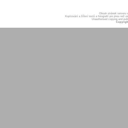
Obsah stránek serveru
Kopírování a šíření textů a fotografií pro jinou ne
Unauthorised copying and publis
Copyrigh