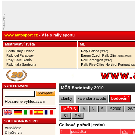
www.autosport.cz
- Vše o rally sportu
Mistrovství­ světa
ME
Secto Rally Finland
Rally Poland
(JERC)
Rally del Paraguay
Barum Czech Rally Zlín
(JERC, MČR)
Rally Chile Biobío
Rali Ceredigion
(JERC)
Rally Italia Sardegna
Rally Five Cities North of Portugal
(J
VYHLEDÁVÁNÍ
MČR Sprintrally 2010
články
kalendář závodů
bodování
Rozšířené vyhledávání
MČR-S
A
N
S
S2000
2W
S1
PM
SOUKROMÁ INZERCE
Celkové pořadí jezdců
Auto/Moto
#
posádka
TŘE
L
Díly/Servis