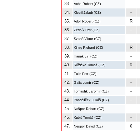
33.
-
Achs Robert (CZ)
34.
-
Klestil Jakub (CZ)
35.
R
Adolf Robert (CZ)
36.
-
Zedník Petr (CZ)
37.
-
Szabó Viktor (CZ)
38.
R
Kirnig Richard (CZ)
39.
-
Hanák Jiří (CZ)
40.
R
Růžička Tomáš (CZ)
41.
-
Fulín Petr (CZ)
42.
-
Galia Lumír (CZ)
43.
-
Tomaštík Jaromír (CZ)
44.
-
Pondělíček Lukáš (CZ)
45.
-
Nešpor Robert (CZ)
46.
-
Kubiš Tomáš (CZ)
47.
0
Nešpor David (CZ)