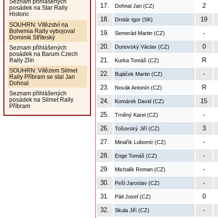
Seznam přihlášených
17.
2
Dohnal Jan (CZ)
posádek na Star Rally
Historic
18.
19
Drotár Igor (SK)
SOUHRN: Vítězství na
Bohemia Rally vybojoval
19.
-
Semerád Martin (CZ)
Dominik Stříteský
20.
0
Dunovský Václav (CZ)
Seznam přihlášených
posádek na Barum Czech
21.
R
Rally Zlín
Kurka Tomáš (CZ)
SOUHRN: Vítězem Silmet
22.
-
Bujáček Martin (CZ)
Rally Příbram se stal Jan
Dohnal
23.
R
Novák Antonín (CZ)
Seznam přihlášených
posádek na Silmet Rally
24.
15
Komárek David (CZ)
Příbram
25.
-
Trněný Karel (CZ)
26.
3
Tošovský Jiří (CZ)
27.
-
Minařík Lubomír (CZ)
28.
-
Enge Tomáš (CZ)
29.
-
Michalík Roman (CZ)
30.
-
Pešl Jaroslav (CZ)
31.
0
Pátl Josef (CZ)
32.
-
Skula Jiří (CZ)