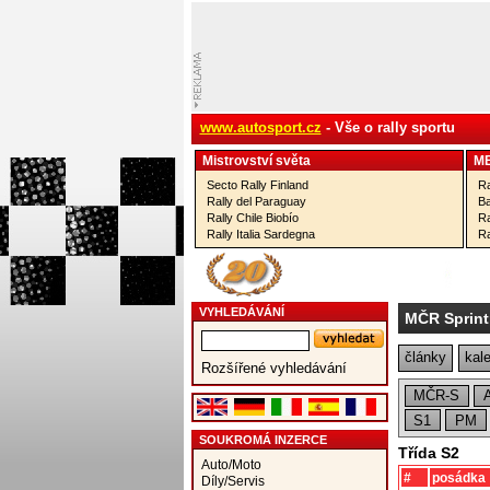
www.autosport.cz
- Vše o rally sportu
Mistrovství­ světa
M
Secto Rally Finland
Ra
Rally del Paraguay
Ba
Rally Chile Biobío
Ra
Rally Italia Sardegna
Ra
VYHLEDÁVÁNÍ
MČR Sprintr
články
kal
Rozšířené vyhledávání
MČR-S
S1
PM
SOUKROMÁ INZERCE
Třída S2
Auto/Moto
#
posádka
Díly/Servis