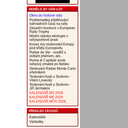
NEMĚLO BY VÁM UJÍT
Okno do historie rally
Problematika přidělování
náhradních časů na rally
Zásadní revoluce v European
Rally Trophy
Módní rádoby-ekologie v
rallysportové praxi
Konec éry mistrovství Evropy
pod křídly Eurosportu
Rallye du Var - soutěž s
velkým jménem, ale...
Roma di Capitale aneb
rallyový zmatek po Italsku
Sledování Rallye Monte Carlo
vrtulníkem
Testování Audi u Slušovic -
Vilém Lovecký
Testování Audi u Slušovic -
Jiří Jermakov
KALENDÁŘ MS 2026
KALENDÁŘ ME 2026
KALENDÁŘ MČR 2026
PŘEHLED ZÁVODŮ
Kalendáře
Výsledky