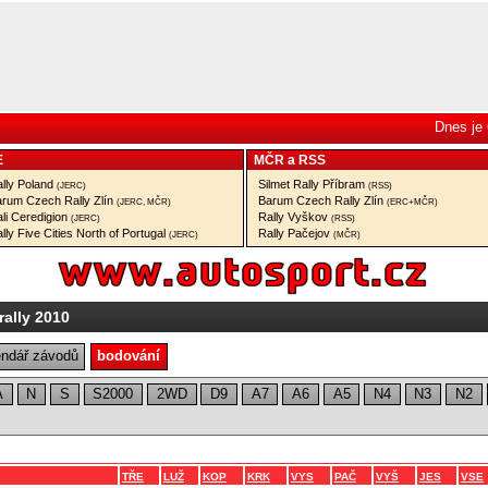
Dnes je 
E
MČR
a
RSS
lly Poland
Silmet Rally Příbram
(JERC)
(RSS)
rum Czech Rally Zlín
Barum Czech Rally Zlín
(JERC, MČR)
(ERC+MČR)
li Ceredigion
Rally Vyškov
(JERC)
(RSS)
lly Five Cities North of Portugal
Rally Pačejov
(JERC)
(MČR)
ally 2010
endář závodů
bodování
A
N
S
S2000
2WD
D9
A7
A6
A5
N4
N3
N2
TŘE
LUŽ
KOP
KRK
VYS
PAČ
VYŠ
JES
VSE