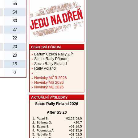
55
54
30
27
22
20
DISKUSNÍ FÓRUM
Barum Czech Rally Zlín
20
Silmet Rally Příbram
Secto Rally Finland
15
Rally Poland
0
---
Novinky MČR 2026
Novinky MS 2026
Novinky ME 2026
AKTUÁLNÍ VÝSLEDKY