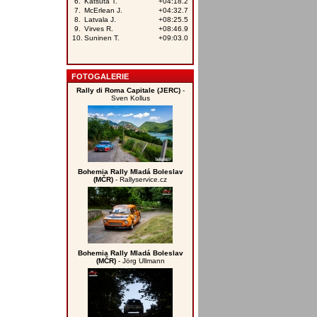
FOTOGALERIE
Rally di Roma Capitale (JERC)
-
Sven Kollus
Bohemia Rally Mladá Boleslav
(MČR)
- Rallyservice.cz
Bohemia Rally Mladá Boleslav
(MČR)
- Jörg Ullmann