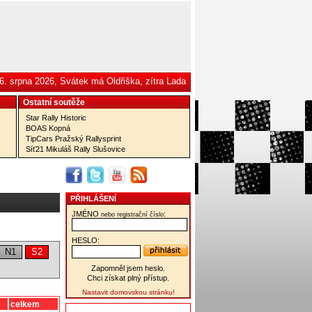
6. srpna 2026, Svátek má Oldřiška, zítra Lada
Ostatní­ soutěže
Star Rally Historic
BOAS Kopná
TipCars Pražský Rallysprint
Síť21 Mikuláš Rally Slušovice
PŘIHLÁŠENÍ
JMÉNO
:
nebo registrační číslo
HESLO:
N1
S2
Zapomněl jsem heslo.
Chci získat plný přístup.
Nastavit domovskou stránku!
celkem