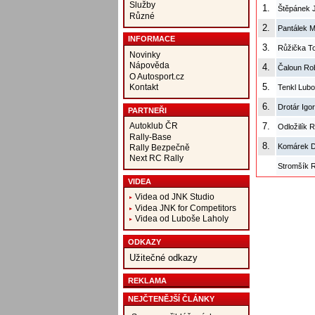
Služby
1.
Štěpánek 
Různé
2.
Pantálek M
INFORMACE
3.
Růžička T
Novinky
Nápověda
4.
Čaloun Ro
O Autosport.cz
5.
Kontakt
Tenkl Lubo
6.
Drotár Igo
PARTNEŘI
Autoklub ČR
7.
Odložilík 
Rally-Base
8.
Komárek D
Rally Bezpečně
Next RC Rally
Stromšík 
VIDEA
Videa od JNK Studio
Videa JNK for Competitors
Videa od Luboše Laholy
ODKAZY
Užitečné odkazy
REKLAMA
NEJČTENĚJŠÍ ČLÁNKY