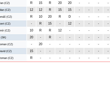
R
15
R
20
20
-
-
-
-
Jan (CZ)
12
12
R
15
15
-
-
-
-
ilan (CZ)
R
10
20
R
D
-
-
-
-
omáš (CZ)
-
R
15
-
12
-
-
-
-
bert (CZ)
10
R
R
12
-
-
-
-
-
mír (CZ)
20
-
R
-
-
-
-
-
-
r (SK)
-
20
-
-
-
-
-
-
-
Roman (CZ)
15
-
-
-
-
-
-
-
-
avid (CZ)
R
-
-
-
-
-
-
-
-
Roman (CZ)