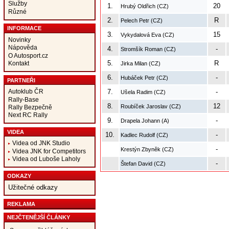
Služby
1.
20
Hrubý Oldřich (CZ)
Různé
2.
R
Pelech Petr (CZ)
INFORMACE
3.
15
Vykydalová Eva (CZ)
Novinky
Nápověda
4.
-
Stromšík Roman (CZ)
O Autosport.cz
5.
R
Kontakt
Jirka Milan (CZ)
6.
-
Hubáček Petr (CZ)
PARTNEŘI
Autoklub ČR
7.
-
Ušela Radim (CZ)
Rally-Base
8.
12
Roubíček Jaroslav (CZ)
Rally Bezpečně
Next RC Rally
9.
-
Drapela Johann (A)
VIDEA
10.
-
Kadlec Rudolf (CZ)
Videa od JNK Studio
-
Krestýn Zbyněk (CZ)
Videa JNK for Competitors
Videa od Luboše Laholy
-
Štefan David (CZ)
ODKAZY
Užitečné odkazy
REKLAMA
NEJČTENĚJŠÍ ČLÁNKY