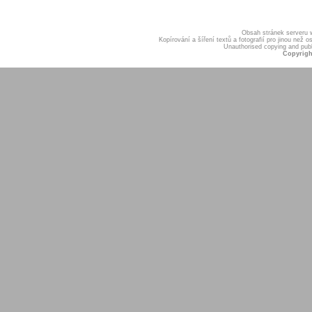
Obsah stránek serveru
Kopírování a šíření textů a fotografií pro jinou ne
Unauthorised copying and publis
Copyrigh