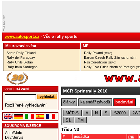
www.autosport.cz
- Vše o rally sportu
Mistrovství­ světa
ME
Secto Rally Finland
Rally Poland
(JERC)
Rally del Paraguay
Barum Czech Rally Zlín
(JERC, MČR)
Rally Chile Biobío
Rali Ceredigion
(JERC)
Rally Italia Sardegna
Rally Five Cities North of Portugal
(J
VYHLEDÁVÁNÍ
MČR Sprintrally 2010
články
kalendář závodů
bodování
Rozšířené vyhledávání
MČR-S
A
N
S
S2000
2W
S1
PM
SOUKROMÁ INZERCE
Třída N3
Auto/Moto
#
posádka
TŘE
Díly/Servis