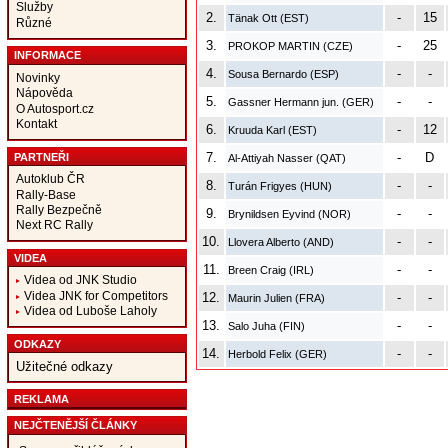
Služby
2.
-
15
Tänak Ott (EST)
Různé
3.
-
25
PROKOP MARTIN (CZE)
INFORMACE
4.
-
-
Sousa Bernardo (ESP)
Novinky
Nápověda
5.
-
-
Gassner Hermann jun. (GER)
O Autosport.cz
Kontakt
6.
-
12
Kruuda Karl (EST)
7.
-
D
PARTNEŘI
Al-Attiyah Nasser (QAT)
Autoklub ČR
8.
-
-
Turán Frigyes (HUN)
Rally-Base
Rally Bezpečně
9.
-
-
Brynildsen Eyvind (NOR)
Next RC Rally
10.
-
-
Llovera Alberto (AND)
VIDEA
11.
-
-
Breen Craig (IRL)
Videa od JNK Studio
Videa JNK for Competitors
12.
-
-
Maurin Julien (FRA)
Videa od Luboše Laholy
13.
-
-
Salo Juha (FIN)
ODKAZY
14.
-
-
Herbold Felix (GER)
Užitečné odkazy
REKLAMA
NEJČTENĚJŠÍ ČLÁNKY