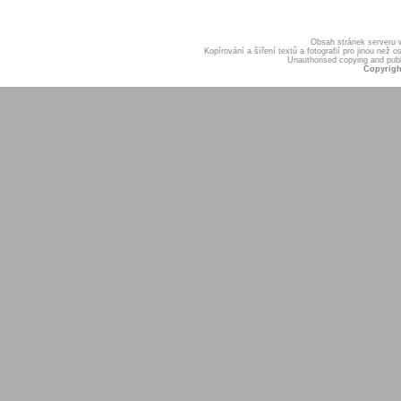
Obsah stránek serveru
Kopírování a šíření textů a fotografií pro jinou ne
Unauthorised copying and publis
Copyrigh