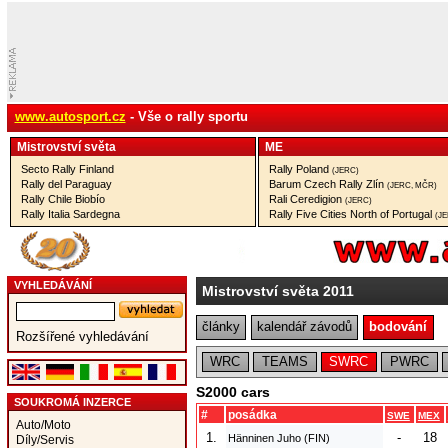
www.autosport.cz
- Vše o rally sportu
Mistrovství­ světa
ME
Secto Rally Finland
Rally Poland
(JERC)
Rally del Paraguay
Barum Czech Rally Zlín
(JERC, MČR)
Rally Chile Biobío
Rali Ceredigion
(JERC)
Rally Italia Sardegna
Rally Five Cities North of Portugal
(J
VYHLEDÁVÁNÍ
Mistrovství světa 2011
články
kalendář závodů
bodování
Rozšířené vyhledávání
WRC
TEAMS
SWRC
PWRC
S2000 cars
SOUKROMÁ INZERCE
#
posádka
SWE
MEX
Auto/Moto
1.
-
18
Hänninen Juho (FIN)
Díly/Servis