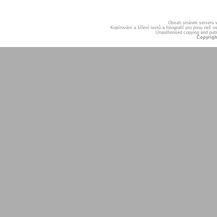
Obsah stránek serveru
Kopírování a šíření textů a fotografií pro jinou ne
Unauthorised copying and publis
Copyrigh