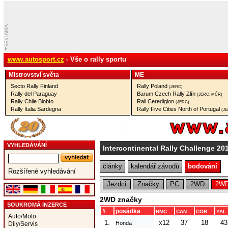
www.autosport.cz
- Vše o rally sportu
Mistrovství­ světa
ME
Secto Rally Finland
Rally Poland
(JERC)
Rally del Paraguay
Barum Czech Rally Zlín
(JERC, MČR)
Rally Chile Biobío
Rali Ceredigion
(JERC)
Rally Italia Sardegna
Rally Five Cities North of Portugal
(J
VYHLEDÁVÁNÍ
Intercontinental Rally Challenge 20
články
kalendář závodů
bodování
Rozšířené vyhledávání
Jezdci
Značky
PC
2WD
2WD
2WD značky
SOUKROMÁ INZERCE
#
posádka
RMC
CAN
COR
YAL
Auto/Moto
1.
x12
37
18
43
Honda
Díly/Servis