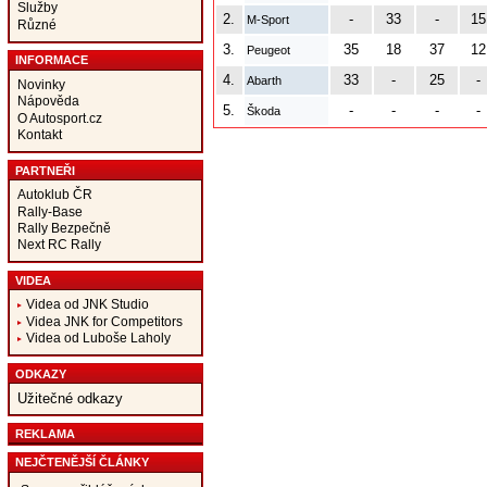
Služby
2.
-
33
-
15
M-Sport
Různé
3.
35
18
37
12
Peugeot
INFORMACE
4.
33
-
25
-
Abarth
Novinky
Nápověda
5.
-
-
-
-
Škoda
O Autosport.cz
Kontakt
PARTNEŘI
Autoklub ČR
Rally-Base
Rally Bezpečně
Next RC Rally
VIDEA
Videa od JNK Studio
Videa JNK for Competitors
Videa od Luboše Laholy
ODKAZY
Užitečné odkazy
REKLAMA
NEJČTENĚJŠÍ ČLÁNKY