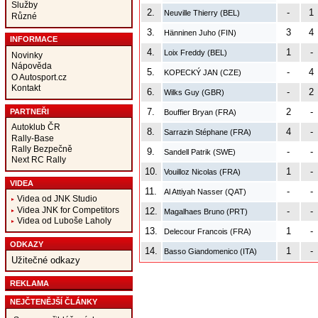
Služby
2.
-
1
Neuville Thierry (BEL)
Různé
3.
3
4
Hänninen Juho (FIN)
INFORMACE
4.
1
-
Loix Freddy (BEL)
Novinky
Nápověda
5.
-
4
KOPECKÝ JAN (CZE)
O Autosport.cz
Kontakt
6.
-
2
Wilks Guy (GBR)
7.
2
-
PARTNEŘI
Bouffier Bryan (FRA)
Autoklub ČR
8.
4
-
Sarrazin Stéphane (FRA)
Rally-Base
Rally Bezpečně
9.
-
-
Sandell Patrik (SWE)
Next RC Rally
10.
1
-
Vouilloz Nicolas (FRA)
VIDEA
11.
-
-
Al Attiyah Nasser (QAT)
Videa od JNK Studio
Videa JNK for Competitors
12.
-
-
Magalhaes Bruno (PRT)
Videa od Luboše Laholy
13.
1
-
Delecour Francois (FRA)
ODKAZY
14.
1
-
Basso Giandomenico (ITA)
Užitečné odkazy
REKLAMA
NEJČTENĚJŠÍ ČLÁNKY