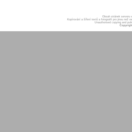
Obsah stránek serveru
Kopírování a šíření textů a fotografií pro jinou ne
Unauthorised copying and publis
Copyrigh