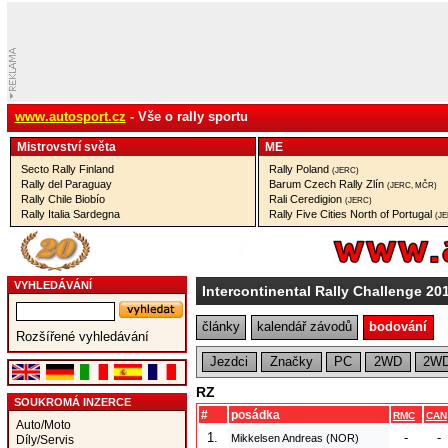
www.autosport.cz
- Vše o rally sportu
Mistrovství­ světa
ME
Secto Rally Finland
Rally Poland
(JERC)
Rally del Paraguay
Barum Czech Rally Zlín
(JERC, MČR)
Rally Chile Biobío
Rali Ceredigion
(JERC)
Rally Italia Sardegna
Rally Five Cities North of Portugal
(J
VYHLEDÁVÁNÍ
Intercontinental Rally Challenge 20
články
kalendář závodů
bodování
Rozšířené vyhledávání
Jezdci
Značky
PC
2WD
2WD
RZ
SOUKROMÁ INZERCE
#
posádka
RMC
CAN
Auto/Moto
1.
-
-
Mikkelsen Andreas (NOR)
Díly/Servis