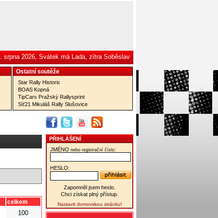
. srpna 2026, Svátek má Lada, zítra Soběslav
Ostatní­ soutěže
Star Rally Historic
BOAS Kopná
TipCars Pražský Rallysprint
Síť21 Mikuláš Rally Slušovice
PŘIHLÁŠENÍ
JMÉNO
:
nebo registrační číslo
HESLO:
Zapomněl jsem heslo.
Chci získat plný přístup.
celkem
Nastavit domovskou stránku!
100