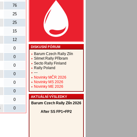
76
25
25
15
12
DISKUSNÍ FÓRUM
0
Barum Czech Rally Zlín
0
Silmet Rally Příbram
Secto Rally Finland
0
Rally Poland
---
0
Novinky MČR 2026
Novinky MS 2026
0
Novinky ME 2026
0
AKTUÁLNÍ VÝSLEDKY
0
8
0