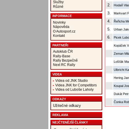
Služby
2.
Hodaň Vlas
Různé
3.
Markvart F
INFORMACE
4.
Řeřicha Mi
Novinky
Nápověda
5.
Urban Jak
O Autosport.cz
Kontakt
6.
Picek Lub
PARTNEŘI
Kopáček V
Autoklub ČR
Zeman Mil
Rally-Base
Rally Bezpečně
Lošťák Mar
Next RC Rally
Ulbricht K
VIDEA
Hering Ja
Videa od JNK Studio
Videa JNK for Competitors
Koupal Jo
Videa od Luboše Laholy
Dukát Petr
ODKAZY
Čonka Rob
Užitečné odkazy
REKLAMA
NEJČTENĚJŠÍ ČLÁNKY