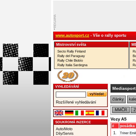
www.autosport.cz
- Vše o rally sportu
Mistrovství­ světa
M
Secto Rally Finland
Ra
Rally del Paraguay
Ba
Rally Chile Biobío
Ra
Rally Italia Sardegna
Ra
VYHLEDÁVÁNÍ
Mediasport
články
kal
Rozšířené vyhledávání
MMČR
Vozy A5
SOUKROMÁ INZERCE
#
posádka
Auto/Moto
1.
Triner Emi
Díly/Servis