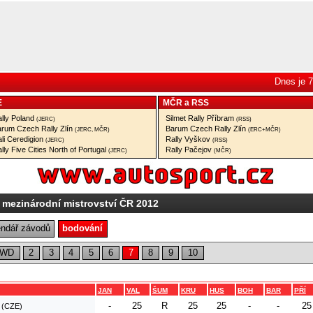
Dnes je 7
E
MČR
a
RSS
lly Poland
Silmet Rally Příbram
(JERC)
(RSS)
rum Czech Rally Zlín
Barum Czech Rally Zlín
(JERC, MČR)
(ERC+MČR)
li Ceredigion
Rally Vyškov
(JERC)
(RSS)
lly Five Cities North of Portugal
Rally Pačejov
(JERC)
(MČR)
 mezinárodní mistrovství ČR 2012
endář závodů
bodování
2WD
2
3
4
5
6
7
8
9
10
JAN
VAL
ŠUM
KRU
HUS
BOH
BAR
PŘÍ
-
25
R
25
25
-
-
25
l (CZE)