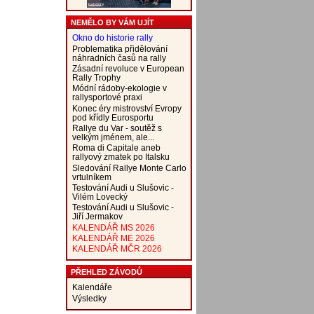
NEMĚLO BY VÁM UJÍT
Okno do historie rally
Problematika přidělování
náhradních časů na rally
Zásadní revoluce v European
Rally Trophy
Módní rádoby-ekologie v
rallysportové praxi
Konec éry mistrovství Evropy
pod křídly Eurosportu
Rallye du Var - soutěž s
velkým jménem, ale...
Roma di Capitale aneb
rallyový zmatek po Italsku
Sledování Rallye Monte Carlo
vrtulníkem
Testování Audi u Slušovic -
Vilém Lovecký
Testování Audi u Slušovic -
Jiří Jermakov
KALENDÁŘ MS 2026
KALENDÁŘ ME 2026
KALENDÁŘ MČR 2026
PŘEHLED ZÁVODŮ
Kalendáře
Výsledky