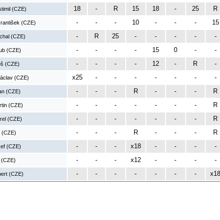
18
-
R
15
18
-
25
R
timil (CZE)
-
-
-
10
-
-
-
15
rantišek (CZE)
-
R
25
-
-
-
-
-
chal (CZE)
-
-
-
-
15
0
-
-
ub (CZE)
-
-
-
-
12
-
R
-
oš (CZE)
x25
-
-
-
-
-
-
-
áclav (CZE)
-
-
-
R
-
-
-
R
an (CZE)
-
-
-
-
-
-
-
R
tin (CZE)
-
-
-
-
-
-
-
R
arel (CZE)
-
-
-
R
-
-
-
R
n (CZE)
-
-
-
x18
-
-
-
-
sef (CZE)
-
-
-
x12
-
-
-
-
 (CZE)
-
-
-
-
-
-
-
x1
ert (CZE)