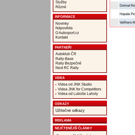
Služby
Dohnal Re
Různé
Hapala Pe
INFORMACE
Vaňhara M
Novinky
Nápověda
O Autosport.cz
Kontakt
PARTNEŘI
Autoklub ČR
Rally-Base
Rally Bezpečně
Next RC Rally
VIDEA
Videa od JNK Studio
Videa JNK for Competitors
Videa od Luboše Laholy
ODKAZY
Užitečné odkazy
REKLAMA
NEJČTENĚJŠÍ ČLÁNKY