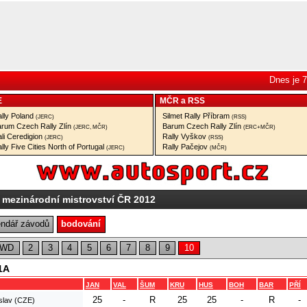
Dnes je 7
E
MČR
a
RSS
lly Poland
Silmet Rally Příbram
(JERC)
(RSS)
rum Czech Rally Zlín
Barum Czech Rally Zlín
(JERC, MČR)
(ERC+MČR)
li Ceredigion
Rally Vyškov
(JERC)
(RSS)
lly Five Cities North of Portugal
Rally Pačejov
(JERC)
(MČR)
 mezinárodní mistrovství ČR 2012
endář závodů
bodování
2WD
2
3
4
5
6
7
8
9
10
1A
JAN
VAL
ŠUM
KRU
HUS
BOH
BAR
PŘÍ
25
-
R
25
25
-
R
-
slav (CZE)