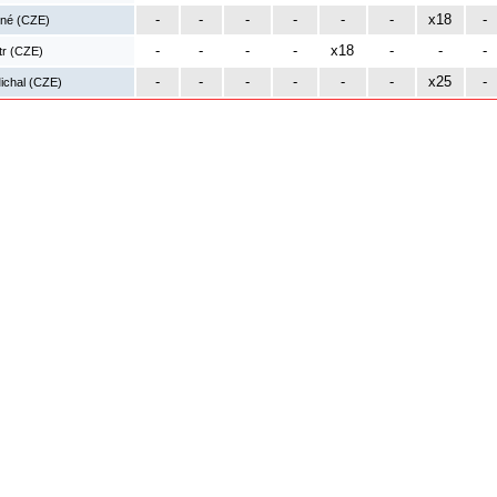
-
-
-
-
-
-
x18
-
né (CZE)
-
-
-
-
x18
-
-
-
tr (CZE)
-
-
-
-
-
-
x25
-
ichal (CZE)