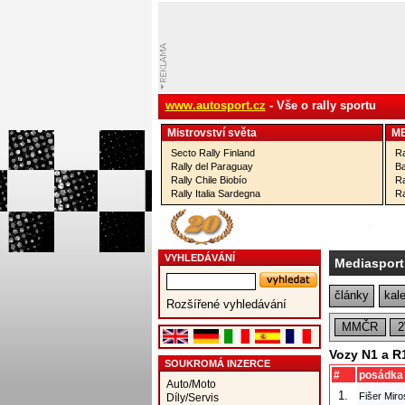
www.autosport.cz
- Vše o rally sportu
Mistrovství­ světa
M
Secto Rally Finland
Ra
Rally del Paraguay
Ba
Rally Chile Biobío
Ra
Rally Italia Sardegna
Ra
VYHLEDÁVÁNÍ
Mediasport
články
kal
Rozšířené vyhledávání
MMČR
Vozy N1 a R
SOUKROMÁ INZERCE
#
posádka
Auto/Moto
1.
Fišer Miro
Díly/Servis