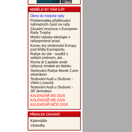
NEMĚLO BY VÁM UJÍT
Okno do historie rally
Problematika přidělování
náhradních časů na rally
Zásadní revoluce v European
Rally Trophy
Módní rádoby-ekologie v
rallysportové praxi
Konec éry mistrovství Evropy
pod křídly Eurosportu
Rallye du Var - soutěž s
velkým jménem, ale...
Roma di Capitale aneb
rallyový zmatek po Italsku
Sledování Rallye Monte Carlo
vrtulníkem
Testování Audi u Slušovic -
Vilém Lovecký
Testování Audi u Slušovic -
Jiří Jermakov
KALENDÁŘ MS 2026
KALENDÁŘ ME 2026
KALENDÁŘ MČR 2026
PŘEHLED ZÁVODŮ
Kalendáře
Výsledky