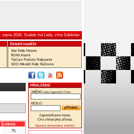
. srpna 2026, Svátek má Lada, zítra Soběslav
Ostatní­ soutěže
Star Rally Historic
BOAS Kopná
TipCars Pražský Rallysprint
Síť21 Mikuláš Rally Slušovice
PŘIHLÁŠENÍ
JMÉNO
:
nebo registrační číslo
HESLO:
Zapomněl jsem heslo.
Chci získat plný přístup.
celkem
Nastavit domovskou stránku!
75