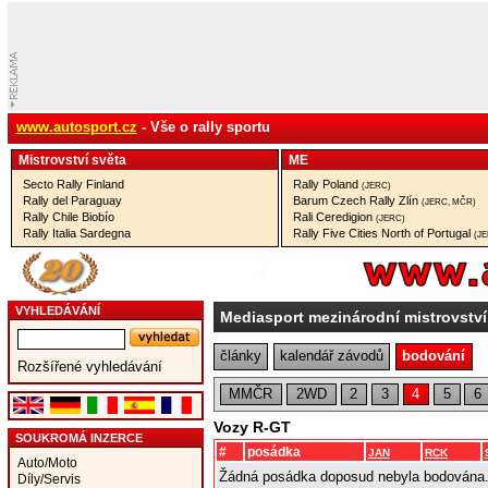
www.autosport.cz
- Vše o rally sportu
Mistrovství­ světa
ME
Secto Rally Finland
Rally Poland
(JERC)
Rally del Paraguay
Barum Czech Rally Zlín
(JERC, MČR)
Rally Chile Biobío
Rali Ceredigion
(JERC)
Rally Italia Sardegna
Rally Five Cities North of Portugal
(J
VYHLEDÁVÁNÍ
Mediasport mezinárodní mistrovstv
články
kalendář závodů
bodování
Rozšířené vyhledávání
MMČR
2WD
2
3
4
5
6
Vozy R-GT
SOUKROMÁ INZERCE
#
posádka
JAN
RCK
Auto/Moto
Žádná posádka doposud nebyla bodována
Díly/Servis