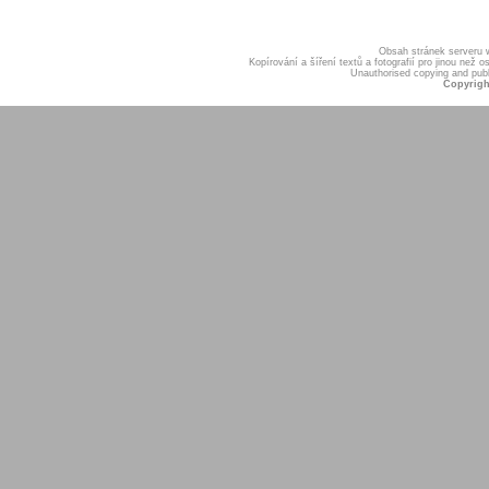
Obsah stránek serveru
Kopírování a šíření textů a fotografií pro jinou ne
Unauthorised copying and publis
Copyrigh