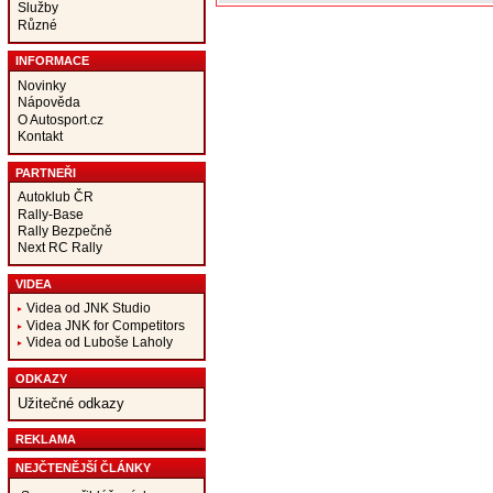
Služby
Různé
INFORMACE
Novinky
Nápověda
O Autosport.cz
Kontakt
PARTNEŘI
Autoklub ČR
Rally-Base
Rally Bezpečně
Next RC Rally
VIDEA
Videa od JNK Studio
Videa JNK for Competitors
Videa od Luboše Laholy
ODKAZY
Užitečné odkazy
REKLAMA
NEJČTENĚJŠÍ ČLÁNKY