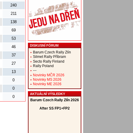
240
211
138
69
53
DISKUSNÍ FÓRUM
46
Barum Czech Rally Zlín
37
Silmet Rally Příbram
Secto Rally Finland
27
Rally Poland
---
13
Novinky MČR 2026
Novinky MS 2026
0
Novinky ME 2026
0
AKTUÁLNÍ VÝSLEDKY
0