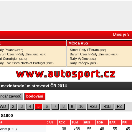
Dnes je 9.
E
MČR
a
RSS
lly Poland
Silmet Rally Příbram
(JERC)
(RSS)
rum Czech Rally Zlín
Barum Czech Rally Zlín
(JERC, MČR)
(ERC+MČR)
li Ceredigion
Rally Vyškov
(JERC)
(RSS)
lly Five Cities North of Portugal
Rally Pačejov
(JERC)
(MČR)
 mezinárodní mistrovství ČR 2014
endář závodů
bodování
2WD
2
3
4
5
6
7
8
9
10
R2B
R1B
RZ
, S1600
ka
JAN
RCK
SUM
HUS
BOH
BAR
PRI
-
38
x38
55
48
55
45
 Adam (CZE)