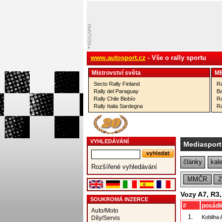
www.autosport.cz
- Vše o rally sportu
Mistrovství­ světa
M
Secto Rally Finland
Ra
Rally del Paraguay
Ba
Rally Chile Biobío
Ra
Rally Italia Sardegna
Ra
VYHLEDÁVÁNÍ
Mediasport
články
kal
Rozšířené vyhledávání
MMČR
Vozy A7, R3
SOUKROMÁ INZERCE
#
posád
Auto/Moto
1.
Kobliha
Díly/Servis