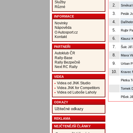
Služby
2.
Smékal 
Různé
3.
Peták J
INFORMACE
4.
Daňhelo
Novinky
Nápověda
5.
Rujbr Pa
O Autosport.cz
Kontakt
6.
Klausz K
7.
PARTNEŘI
Šulc Jiř
Autoklub ČR
8.
Maxa Vla
Rally-Base
Rally Bezpečně
9.
Urban P
Next RC Rally
10.
Kravec 
VIDEA
Pletka 
Videa od JNK Studio
Videa JNK for Competitors
Tomek D
Videa od Luboše Laholy
Plšek Ji
ODKAZY
Užitečné odkazy
REKLAMA
NEJČTENĚJŠÍ ČLÁNKY