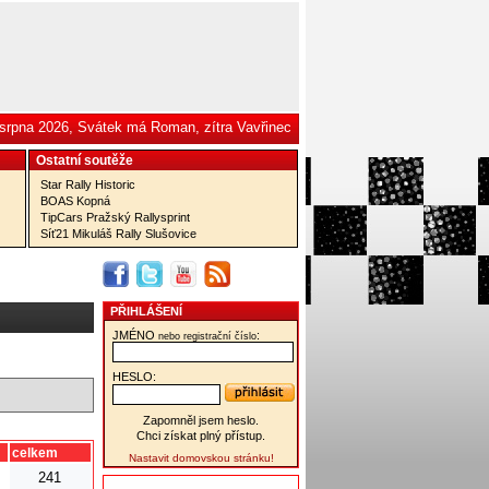
 srpna 2026, Svátek má Roman, zítra Vavřinec
Ostatní­ soutěže
Star Rally Historic
BOAS Kopná
TipCars Pražský Rallysprint
Síť21 Mikuláš Rally Slušovice
PŘIHLÁŠENÍ
JMÉNO
:
nebo registrační číslo
HESLO:
Zapomněl jsem heslo.
Chci získat plný přístup.
celkem
Nastavit domovskou stránku!
241