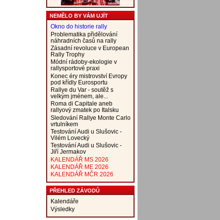
NEMĚLO BY VÁM UJÍT
Okno do historie rally
Problematika přidělování
náhradních časů na rally
Zásadní revoluce v European
Rally Trophy
Módní rádoby-ekologie v
rallysportové praxi
Konec éry mistrovství Evropy
pod křídly Eurosportu
Rallye du Var - soutěž s
velkým jménem, ale...
Roma di Capitale aneb
rallyový zmatek po Italsku
Sledování Rallye Monte Carlo
vrtulníkem
Testování Audi u Slušovic -
Vilém Lovecký
Testování Audi u Slušovic -
Jiří Jermakov
KALENDÁŘ MS 2026
KALENDÁŘ ME 2026
KALENDÁŘ MČR 2026
PŘEHLED ZÁVODŮ
Kalendáře
Výsledky