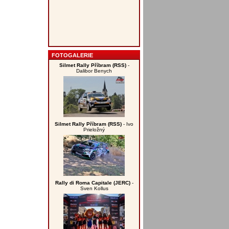
FOTOGALERIE
Silmet Rally Příbram (RSS)
-
Dalibor Benych
Silmet Rally Příbram (RSS)
- Ivo
Prieložný
Rally di Roma Capitale (JERC)
-
Sven Kollus