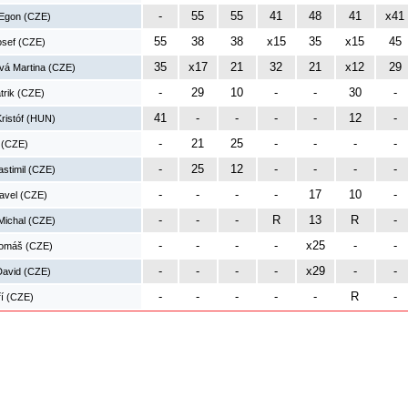
-
55
55
41
48
41
x41
Egon (CZE)
55
38
38
x15
35
x15
45
osef (CZE)
35
x17
21
32
21
x12
29
vá Martina (CZE)
-
29
10
-
-
30
-
trik (CZE)
41
-
-
-
-
12
-
ristóf (HUN)
-
21
25
-
-
-
-
í (CZE)
-
25
12
-
-
-
-
stimil (CZE)
-
-
-
-
17
10
-
avel (CZE)
-
-
-
R
13
R
-
Michal (CZE)
-
-
-
-
x25
-
-
Tomáš (CZE)
-
-
-
-
x29
-
-
avid (CZE)
-
-
-
-
-
R
-
ří (CZE)