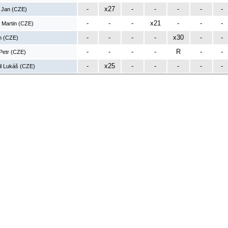
-
x27
-
-
-
-
-
e Jan (CZE)
-
-
-
x21
-
-
-
 Martin (CZE)
-
-
-
-
x30
-
-
an (CZE)
-
-
-
-
R
-
-
Petr (CZE)
-
x25
-
-
-
-
-
l Lukáš (CZE)