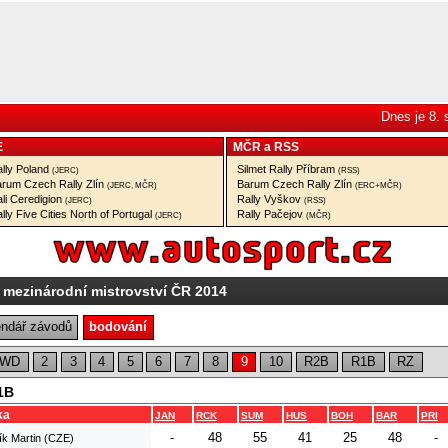
Dnes je 8.
E
MČR
a
RSS
lly Poland
Silmet Rally Příbram
(JERC)
(RSS)
rum Czech Rally Zlín
Barum Czech Rally Zlín
(JERC, MČR)
(ERC+MČR)
li Ceredigion
Rally Vyškov
(JERC)
(RSS)
lly Five Cities North of Portugal
Rally Pačejov
(JERC)
(MČR)
 mezinárodní mistrovství ČR 2014
endář závodů
bodování
2WD
2
3
4
5
6
7
8
9
10
R2B
R1B
RZ
1B
ka
JAN
RCK
SUM
HUS
BOH
BAR
PRI
-
48
55
41
25
48
-
ík Martin (CZE)