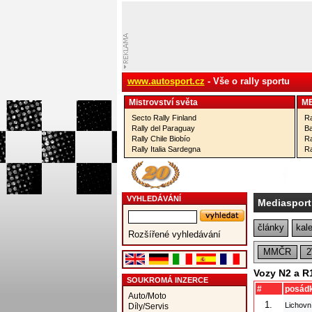
www.autosport.cz
- Vše o rally sportu
Mistrovství­ světa
M
Secto Rally Finland
Ra
Rally del Paraguay
Ba
Rally Chile Biobío
Ra
Rally Italia Sardegna
Ra
VYHLEDÁVÁNÍ
Mediasport
články
kal
Rozšířené vyhledávání
MMČR
Vozy N2 a R
SOUKROMÁ INZERCE
#
posád
Auto/Moto
1.
Lichovn
Díly/Servis