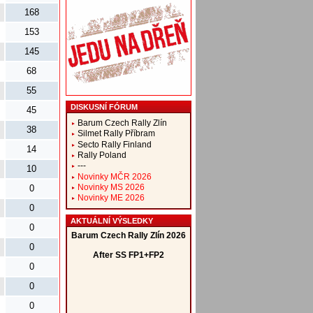
168
153
145
68
55
DISKUSNÍ FÓRUM
45
Barum Czech Rally Zlín
38
Silmet Rally Příbram
Secto Rally Finland
14
Rally Poland
---
10
Novinky MČR 2026
Novinky MS 2026
0
Novinky ME 2026
0
AKTUÁLNÍ VÝSLEDKY
0
0
0
0
0