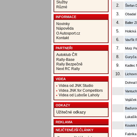
Služby
2.
Štefan 
Různé
3.
Obadal 
INFORMACE
4.
Baller 
Novinky
Nápověda
5.
Holická
O Autosport.cz
Kontakt
6.
Vavřík 
7.
PARTNEŘI
Motz Pe
Autoklub ČR
8.
Guryča
Rally-Base
Rally Bezpečně
9.
Kadlec 
Next RC Rally
10.
Lichovn
VIDEA
Dohnal
Videa od JNK Studio
Videa JNK for Competitors
Vantuch
Videa od Luboše Laholy
Vojáček
ODKAZY
Baďuro
Užitečné odkazy
Lukašík
REKLAMA
Koutek 
NEJČTENĚJŠÍ ČLÁNKY
Fabrika