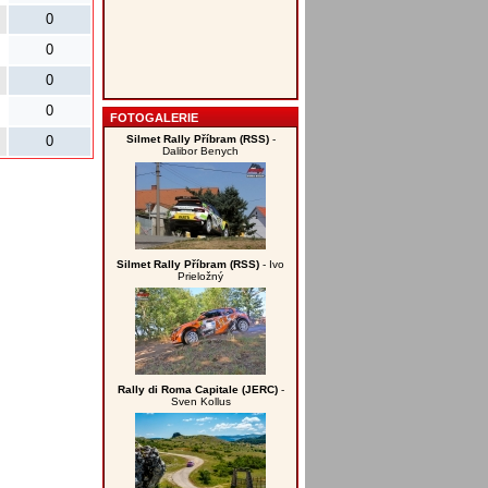
0
0
0
0
FOTOGALERIE
Silmet Rally Příbram (RSS)
-
0
Dalibor Benych
Silmet Rally Příbram (RSS)
- Ivo
Prieložný
Rally di Roma Capitale (JERC)
-
Sven Kollus