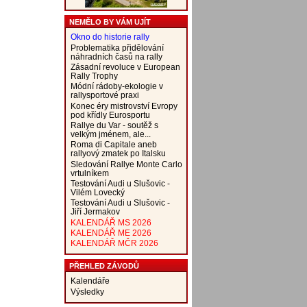
NEMĚLO BY VÁM UJÍT
Okno do historie rally
Problematika přidělování
náhradních časů na rally
Zásadní revoluce v European
Rally Trophy
Módní rádoby-ekologie v
rallysportové praxi
Konec éry mistrovství Evropy
pod křídly Eurosportu
Rallye du Var - soutěž s
velkým jménem, ale...
Roma di Capitale aneb
rallyový zmatek po Italsku
Sledování Rallye Monte Carlo
vrtulníkem
Testování Audi u Slušovic -
Vilém Lovecký
Testování Audi u Slušovic -
Jiří Jermakov
KALENDÁŘ MS 2026
KALENDÁŘ ME 2026
KALENDÁŘ MČR 2026
PŘEHLED ZÁVODŮ
Kalendáře
Výsledky