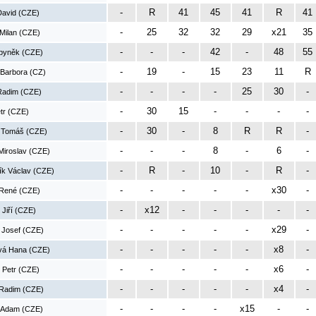
-
R
41
45
41
R
41
David (CZE)
-
25
32
32
29
x21
35
Milan (CZE)
-
-
-
42
-
48
55
Zbyněk (CZE)
-
19
-
15
23
11
R
 Barbora (CZ)
-
-
-
-
25
30
-
Radim (CZE)
-
30
15
-
-
-
-
tr (CZE)
-
30
-
8
R
R
-
 Tomáš (CZE)
-
-
-
8
-
6
-
Miroslav (CZE)
-
R
-
10
-
R
-
ík Václav (CZE)
-
-
-
-
-
x30
-
 René (CZE)
-
x12
-
-
-
-
-
 Jiří (CZE)
-
-
-
-
-
x29
-
 Josef (CZE)
-
-
-
-
-
x8
-
vá Hana (CZE)
-
-
-
-
-
x6
-
 Petr (CZE)
-
-
-
-
-
x4
-
Radim (CZE)
-
-
-
-
x15
-
-
 Adam (CZE)