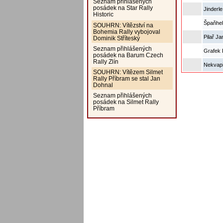
Seznam přihlášených
posádek na Star Rally
Jinderl
Historic
Špaňhel
SOUHRN: Vítězství na
Bohemia Rally vybojoval
Pilař J
Dominik Stříteský
Seznam přihlášených
Grafek 
posádek na Barum Czech
Rally Zlín
Nekvapi
SOUHRN: Vítězem Silmet
Rally Příbram se stal Jan
Dohnal
Seznam přihlášených
posádek na Silmet Rally
Příbram