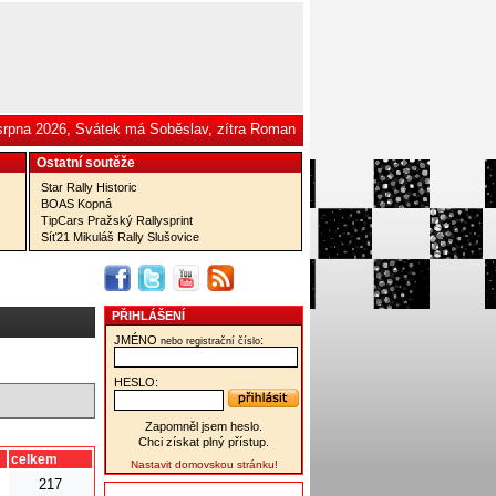
 srpna 2026, Svátek má Soběslav, zítra Roman
Ostatní­ soutěže
Star Rally Historic
BOAS Kopná
TipCars Pražský Rallysprint
Síť21 Mikuláš Rally Slušovice
PŘIHLÁŠENÍ
JMÉNO
:
nebo registrační číslo
HESLO:
Zapomněl jsem heslo.
Chci získat plný přístup.
celkem
Nastavit domovskou stránku!
217