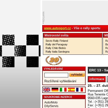
www.autosport.cz
- Vše o rally sportu
Mistrovství­ světa
M
Secto Rally Finland
Ra
Rally del Paraguay
Ba
Rally Chile Biobío
Ra
Rally Italia Sardegna
Ra
VYHLEDÁVÁNÍ
ERC 13
- Sa
informace
Rozšířené vyhledávání
25. – 27. d
Permanent Off
Rua Tenente C
SOUKROMÁ INZERCE
9560-035 Lag
Tel.: (+351) 2
Auto/Moto
Fax: (+351) 2
Díly/Servis