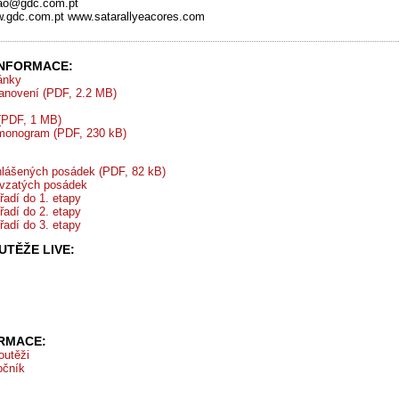
cao@gdc.com.pt
.gdc.com.pt www.satarallyeacores.com
INFORMACE:
ránky
tanovení (PDF, 2.2 MB)
 (PDF, 1 MB)
monogram (PDF, 230 kB)
lášených posádek (PDF, 82 kB)
vzatých posádek
řadí do 1. etapy
řadí do 2. etapy
řadí do 3. etapy
TĚŽE LIVE:
ORMACE:
outěži
očník