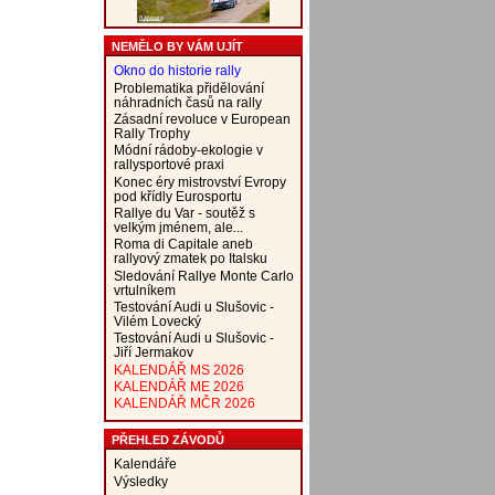
NEMĚLO BY VÁM UJÍT
Okno do historie rally
Problematika přidělování
náhradních časů na rally
Zásadní revoluce v European
Rally Trophy
Módní rádoby-ekologie v
rallysportové praxi
Konec éry mistrovství Evropy
pod křídly Eurosportu
Rallye du Var - soutěž s
velkým jménem, ale...
Roma di Capitale aneb
rallyový zmatek po Italsku
Sledování Rallye Monte Carlo
vrtulníkem
Testování Audi u Slušovic -
Vilém Lovecký
Testování Audi u Slušovic -
Jiří Jermakov
KALENDÁŘ MS 2026
KALENDÁŘ ME 2026
KALENDÁŘ MČR 2026
PŘEHLED ZÁVODŮ
Kalendáře
Výsledky