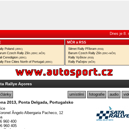
Dnes je 8.
E
MČR
a
RSS
lly Poland
Silmet Rally Příbram
(JERC)
(RSS)
rum Czech Rally Zlín
Barum Czech Rally Zlín
(JERC, MČR)
(ERC+MČR)
li Ceredigion
Rally Vyškov
(JERC)
(RSS)
lly Five Cities North of Portugal
Rally Pačejov
(JERC)
(MČR)
ta Rallye Açores
články
umístění
fotografie
audio
vid
ubna 2013, Ponta Delgada, Portugalsko
ice
oronel Ângelo Albergaria Pacheco, 12
oa
96 960 400
96 960 405