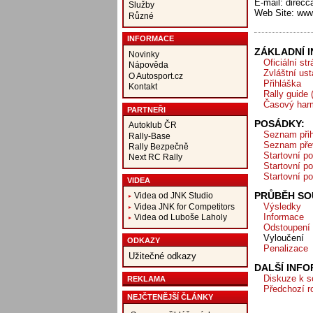
E-mail: direc
Služby
Web Site: www
Různé
INFORMACE
ZÁKLADNÍ 
Novinky
Oficiální st
Nápověda
Zvláštní us
O Autosport.cz
Přihláška
Kontakt
Rally guide
Časový har
PARTNEŘI
POSÁDKY:
Autoklub ČR
Seznam přih
Rally-Base
Seznam pře
Rally Bezpečně
Startovní po
Next RC Rally
Startovní po
Startovní po
VIDEA
PRŮBĚH SOU
Videa od JNK Studio
Výsledky
Videa JNK for Competitors
Informace
Videa od Luboše Laholy
Odstoupení
Vyloučení
ODKAZY
Penalizace
Užitečné odkazy
DALŠÍ INF
Diskuze k s
REKLAMA
Předchozí r
NEJČTENĚJŠÍ ČLÁNKY