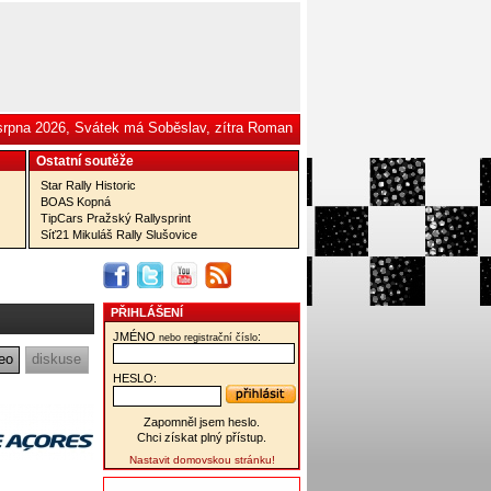
 srpna 2026, Svátek má Soběslav, zítra Roman
Ostatní­ soutěže
Star Rally Historic
BOAS Kopná
TipCars Pražský Rallysprint
Síť21 Mikuláš Rally Slušovice
PŘIHLÁŠENÍ
JMÉNO
:
nebo registrační číslo
eo
diskuse
HESLO:
Zapomněl jsem heslo.
Chci získat plný přístup.
Nastavit domovskou stránku!