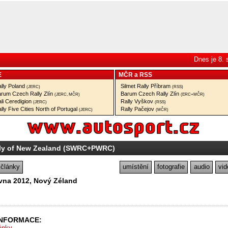
Dnes je 8.
E
MČR
a
RSS
lly Poland
Silmet Rally Příbram
(JERC)
(RSS)
rum Czech Rally Zlín
Barum Czech Rally Zlín
(JERC, MČR)
(ERC+MČR)
li Ceredigion
Rally Vyškov
(JERC)
(RSS)
lly Five Cities North of Portugal
Rally Pačejov
(JERC)
(MČR)
lly of New Zealand (SWRC+PWRC)
články
umístění
fotografie
audio
vid
rvna 2012, Nový Zéland
INFORMACE:
ránky