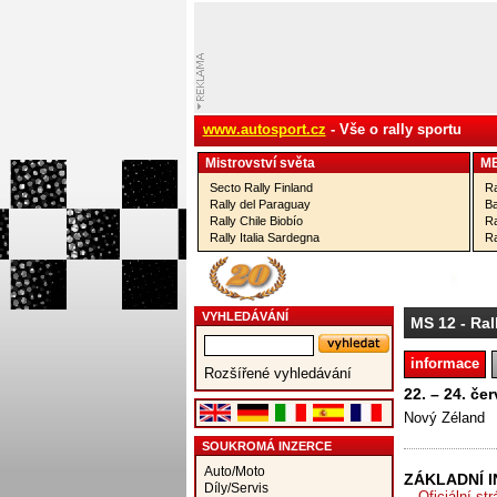
www.autosport.cz
- Vše o rally sportu
Mistrovství­ světa
M
Secto Rally Finland
Ra
Rally del Paraguay
Ba
Rally Chile Biobío
Ra
Rally Italia Sardegna
Ra
VYHLEDÁVÁNÍ
MS 12
- Ra
informace
Rozšířené vyhledávání
22. – 24. če
Nový Zéland
SOUKROMÁ INZERCE
Auto/Moto
ZÁKLADNÍ 
Díly/Servis
Oficiální st