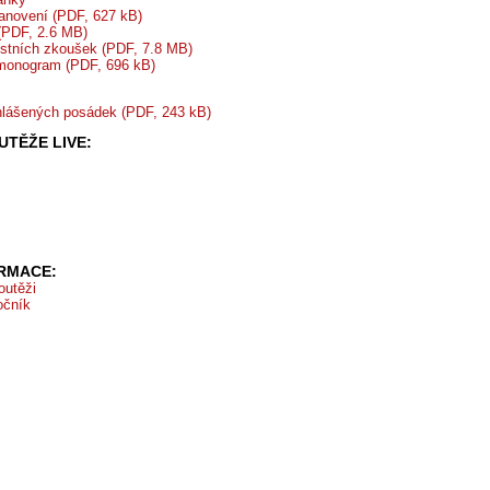
tanovení (PDF, 627 kB)
 (PDF, 2.6 MB)
stních zkoušek (PDF, 7.8 MB)
monogram (PDF, 696 kB)
lášených posádek (PDF, 243 kB)
TĚŽE LIVE:
ORMACE:
outěži
očník