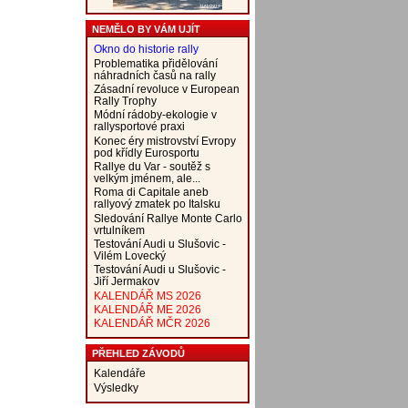
NEMĚLO BY VÁM UJÍT
Okno do historie rally
Problematika přidělování
náhradních časů na rally
Zásadní revoluce v European
Rally Trophy
Módní rádoby-ekologie v
rallysportové praxi
Konec éry mistrovství Evropy
pod křídly Eurosportu
Rallye du Var - soutěž s
velkým jménem, ale...
Roma di Capitale aneb
rallyový zmatek po Italsku
Sledování Rallye Monte Carlo
vrtulníkem
Testování Audi u Slušovic -
Vilém Lovecký
Testování Audi u Slušovic -
Jiří Jermakov
KALENDÁŘ MS 2026
KALENDÁŘ ME 2026
KALENDÁŘ MČR 2026
PŘEHLED ZÁVODŮ
Kalendáře
Výsledky