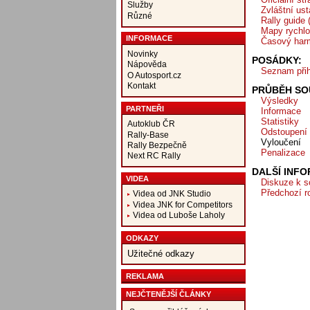
Služby
Zvláštní us
Různé
Rally guide
Mapy rychlo
INFORMACE
Časový har
Novinky
POSÁDKY:
Nápověda
Seznam přih
O Autosport.cz
Kontakt
PRŮBĚH SOU
Výsledky
PARTNEŘI
Informace
Statistiky
Autoklub ČR
Odstoupení
Rally-Base
Vyloučení
Rally Bezpečně
Penalizace
Next RC Rally
DALŠÍ INF
VIDEA
Diskuze k s
Předchozí r
Videa od JNK Studio
Videa JNK for Competitors
Videa od Luboše Laholy
ODKAZY
Užitečné odkazy
REKLAMA
NEJČTENĚJŠÍ ČLÁNKY