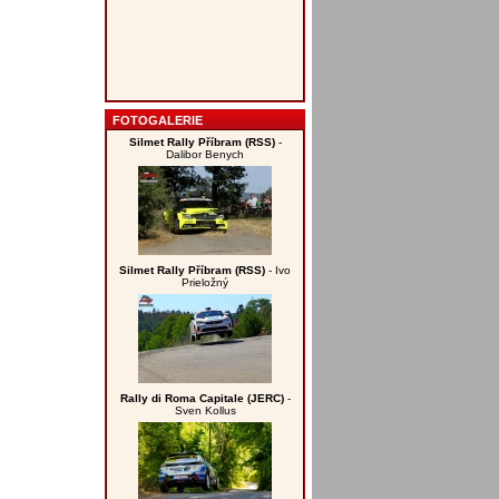
FOTOGALERIE
Silmet Rally Příbram (RSS)
-
Dalibor Benych
Silmet Rally Příbram (RSS)
- Ivo
Prieložný
Rally di Roma Capitale (JERC)
-
Sven Kollus