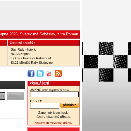
 srpna 2026, Svátek má Soběslav, zítra Roman
Ostatní­ soutěže
Star Rally Historic
BOAS Kopná
TipCars Pražský Rallysprint
Síť21 Mikuláš Rally Slušovice
PŘIHLÁŠENÍ
JMÉNO
:
nebo registrační číslo
eo
diskuse
HESLO:
Zapomněl jsem heslo.
Chci získat plný přístup.
Nastavit domovskou stránku!