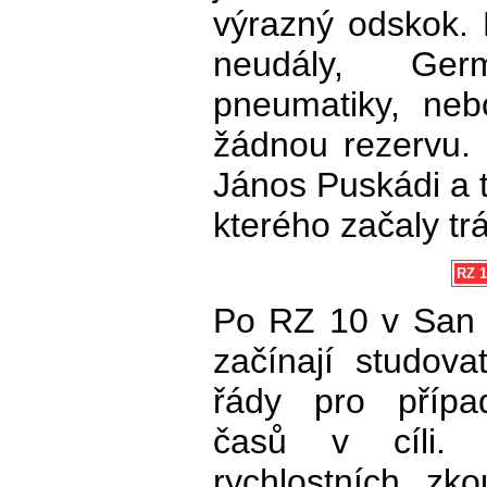
výrazný odskok.
neudály, Ger
pneumatiky, neb
žádnou rezervu. 
János Puskádi a 
kterého začaly tr
RZ 1
Po RZ 10 v San 
začínají studova
řády pro přípa
časů v cíli.
rychlostních zk