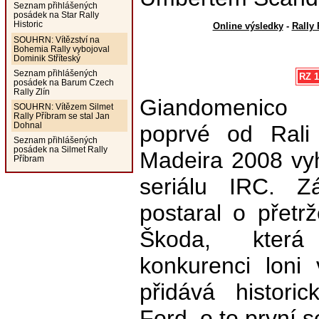
Seznam přihlášených
posádek na Star Rally
Historic
Online výsledky
-
Rally
SOUHRN: Vítězství na
Bohemia Rally vybojoval
Dominik Stříteský
Seznam přihlášených
RZ 1
posádek na Barum Czech
Rally Zlín
Giandomenic
SOUHRN: Vítězem Silmet
Rally Příbram se stal Jan
Dohnal
poprvé od Rali
Seznam přihlášených
posádek na Silmet Rally
Madeira 2008 vyh
Příbram
seriálu IRC. Z
postaral o přetr
Škoda, která
konkurenci loni
přidává histori
Ford, o to první 