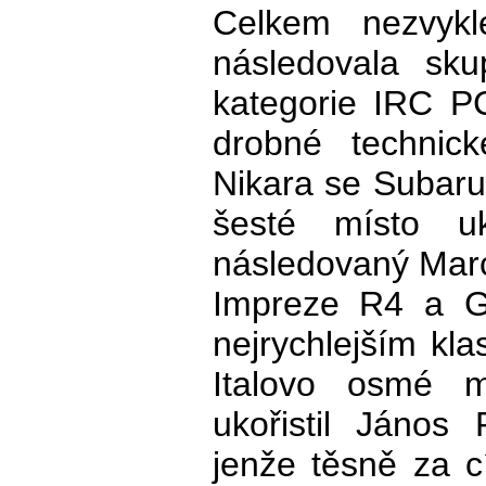
Celkem nezvyk
následovala sku
kategorie IRC PC
drobné technick
Nikara se Subar
šesté místo uk
následovaný Mar
Impreze R4 a G
nejrychlejším kl
Italovo osmé 
ukořistil János
jenže těsně za 