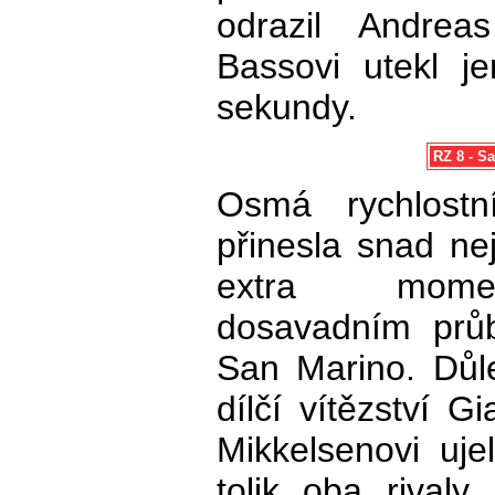
odrazil Andrea
Bassovi utekl je
sekundy.
RZ 8 - Sa
Osmá rychlostn
přinesla snad nej
extra mom
dosavadním prů
San Marino. Důle
dílčí vítězství 
Mikkelsenovi uj
tolik oba rivaly