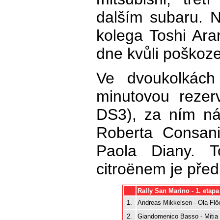
dalším subaru. N
kolega Toshi Ara
dne kvůli poškoz
Ve dvoukolkách
minutovou rezer
DS3), za ním ná
Roberta Consani
Paola Diany. 
citroënem je před
Rally San Marino - 1. etapa
1.
Andreas Mikkelsen - Ola Flö
2.
Giandomenico Basso - Mitia 