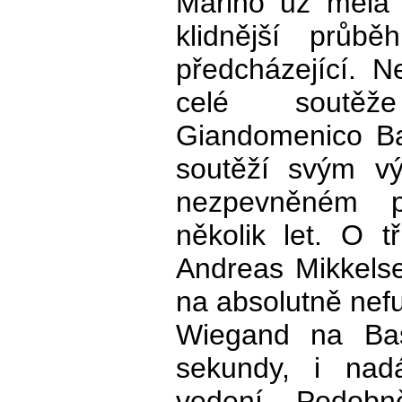
Marino už měla
klidnější průb
předcházející. Ne
celé soutěže
Giandomenico Ba
soutěží svým vý
nezpevněném po
několik let. O t
Andreas Mikkelsen
na absolutně nef
Wiegand na Bass
sekundy, i nad
vedení. Podobn