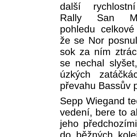
další rychlost
Rally San M
pohledu celkové
že se Nor posnul
sok za ním ztrác
se nechal slyšet
úzkých zatáčk
převahu Bassův p
Sepp Wiegand ted
vedení, bere to a
jeho předchozími
do běžných kole