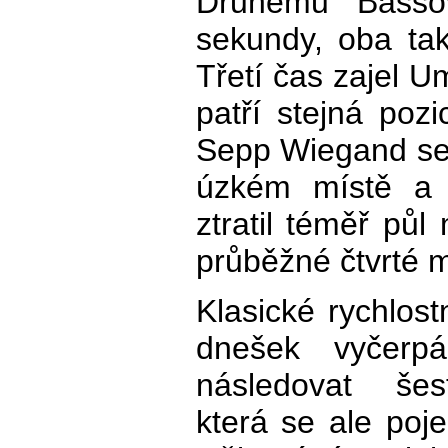
Druhému Bassov
sekundy, oba tak
Třetí čas zajel 
patří stejná pozi
Sepp Wiegand se 
úzkém místě a 
ztratil téměř půl
průběžné čtvrté m
Klasické rychlost
dnešek vyčerp
následovat šest
která se ale poj