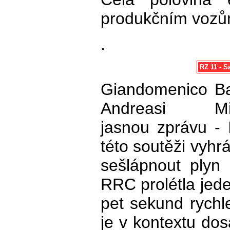
produkčním vozů
.
RZ 11 - Sa
Giandomenico Ba
Andreasi Mikk
jasnou zprávu - 
této soutěži vyhr
sešlápnout plyn 
RRC prolétla jed
pet sekund rychle
je v kontextu do