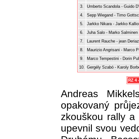
3.
Umberto Scandola - Guido D
4.
Sepp Wiegand - Timo Gottsc
5.
Jarkko Nikara - Jarkko Kallio
6.
Juha Salo - Marko Salminen
7.
Laurent Rauche - jean Deria
8.
Maurizio Angrisani - Marco P
9.
Marco Tempestini - Dorin Pu
10.
Gergély Szabó - Karoly Borb
RZ 4 
Andreas Mikkel
opakovaný průjez
zkouškou rally a 
upevnil svou vedo