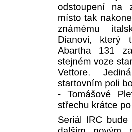
odstoupení na z
místo tak nakone
známému itals
Dianovi, který 
Abartha 131 z
stejném voze star
Vettore. Jedi
startovním poli b
- Tomášové Ple
střechu krátce po
Seriál IRC bude
dalším novým p