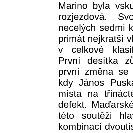
Marino byla vsk
rozjezdová. Sv
necelých sedmi k
primát nejkratší 
v celkové klasi
První desítka z
první změna se u
kdy János Puská
místa na třináct
defekt. Maďarsk
této soutěži hl
kombinací dvoutis