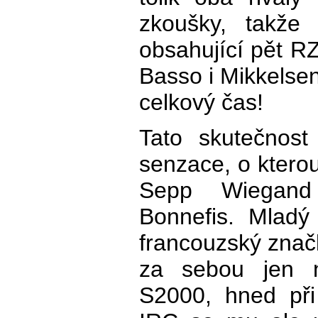
zkoušky, takže
obsahující pět RZ
Basso i Mikkelse
celkový čas!
Tato skutečnost
senzace, o ktero
Sepp Wiegand
Bonnefis. Mladý 
francouzský zna
za sebou jen n
S2000, hned při