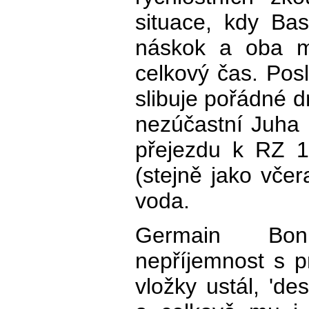
situace, kdy Ba
náskok a oba m
celkový čas. Posl
slibuje pořádné 
nezúčastní Juha S
přejezdu k RZ 10
(stejně jako včer
voda.
Germain Bon
nepříjemnost s 
vložky ustál, 'de