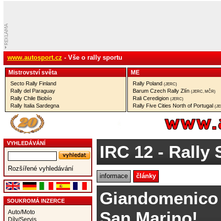
www.autosport.cz
- Vše o rally sportu
Mistrovství­ světa
ME
Secto Rally Finland
Rally Poland
(JERC)
Rally del Paraguay
Barum Czech Rally Zlín
(JERC, MČR)
Rally Chile Biobío
Rali Ceredigion
(JERC)
Rally Italia Sardegna
Rally Five Cities North of Portugal
(J
VYHLEDÁVÁNÍ
IRC 12
- Rally 
Rozšířené vyhledávání
informace
články
Giandomenico 
SOUKROMÁ INZERCE
San Marino!
Auto/Moto
Díly/Servis