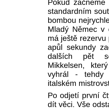
Pokud začneme u 
standardním sout
bombou nejrychl
Mladý Němec v cí
má ještě rezervu 
apůl sekundy za
dalších pět s
Mikkelsen, kter
vyhrál - tehdy 
italském mistrovs
Po odjetí první č
dít věci. Vše odst