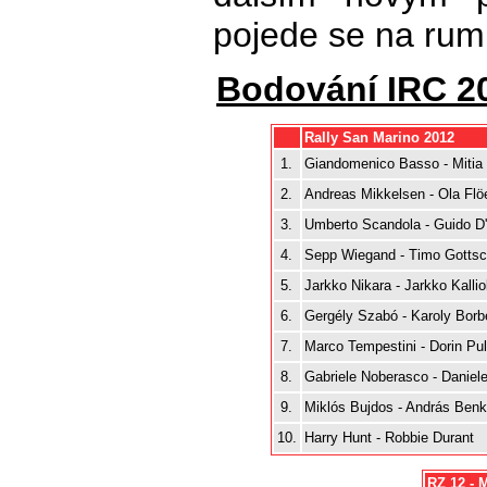
pojede se na rumu
Bodování IRC 20
Rally San Marino 2012
1.
Giandomenico Basso - Mitia 
2.
Andreas Mikkelsen - Ola Flö
3.
Umberto Scandola - Guido D
4.
Sepp Wiegand - Timo Gottsc
5.
Jarkko Nikara - Jarkko Kallio
6.
Gergély Szabó - Karoly Borb
7.
Marco Tempestini - Dorin Pu
8.
Gabriele Noberasco - Daniel
9.
Miklós Bujdos - András Ben
10.
Harry Hunt - Robbie Durant
RZ 12 - 