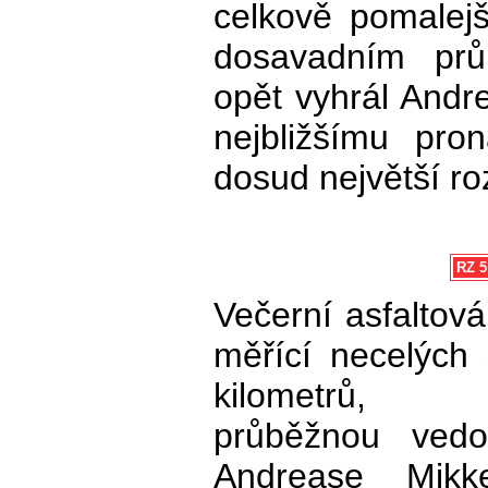
celkově pomalej
dosavadním prů
opět vyhrál Andre
nejbližšímu pro
dosud největší ro
RZ 5
Večerní asfaltová
měřící necelých 
kilometrů, p
průběžnou vedo
Andrease Mikk