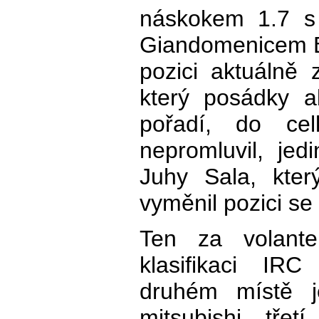
náskokem 1.7 s 
Giandomenicem B
pozici aktuálně z
který posádky a
pořadí, do cel
nepromluvil, je
Juhy Sala, kter
vyměnil pozici s
Ten za volant
klasifikaci IR
druhém místě j
mitsubishi, tře