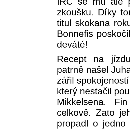
IRC se mu ale p
zkoušku. Díky to
titul skokana ro
Bonnefis poskoči
deváté!
Recept na jíz
patrně našel Juha
zářil spokojeností
který nestačil po
Mikkelsena. Fi
celkově. Zato je
propadl o jedno 