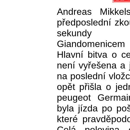
Andreas Mikkel
předposlední zko
sekundy
Giandomenicem
Hlavní bitva o ce
není vyřešena a j
na poslední vložc
opět přišla o je
peugeot Germai
byla jízda po p
které pravděpod
Celá polovina e