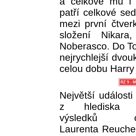
a celkově mu i
patří celkové se
mezi první čtver
složení Nikara
Noberasco. Do To
nejrychlejší dvou
celou dobu Harry
RZ 9 - M
Největší událost
z hlediska c
výsledků od
Laurenta Reuche