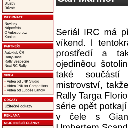
Služby
Různé
INFORMACE
Novinky
Nápověda
Seriál IRC má p
O Autosport.cz
Kontakt
víkend. I tento
PARTNEŘI
prostředí a t
Autoklub ČR
Rally-Base
ojediněou šotoli
Rally Bezpečně
Next RC Rally
také součástí 
VIDEA
Videa od JNK Studio
mistrovství, tak
Videa JNK for Competitors
Videa od Luboše Laholy
Rally Targa Flori
ODKAZY
série opět potkají
Užitečné odkazy
v čele s Gia
REKLAMA
NEJČTENĚJŠÍ ČLÁNKY
Umbertem Scand