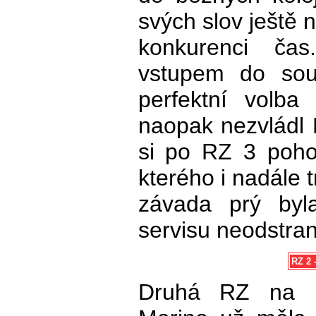
svých slov ještě n
konkurenci ča
vstupem do sou
perfektní volba
naopak nezvládl 
si po RZ 3 poho
kterého i nadále 
závada prý byl
servisu neodstran
RZ 2 
Druhá RZ na R