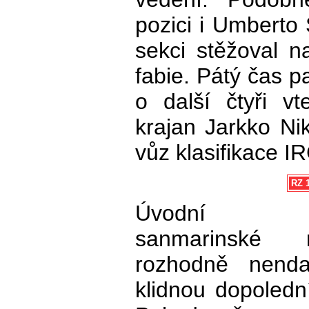
pozici i Umberto 
sekci stěžoval 
fabie. Pátý čas p
o další čtyři vt
krajan Jarkko Nika
vůz klasifikace I
RZ 1
Úvodní z
sanmarinské 
rozhodně nenda
klidnou dopoledn