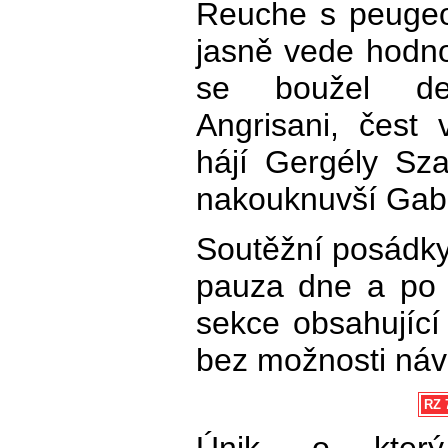
Reuche s peugeo
jasně vede hodn
se boužel defi
Angrisani, čest 
hájí Gergély Sz
nakouknuvší Gabr
Soutěžní posádky 
pauza dne a po 
sekce obsahující
bez možnosti náv
RZ 7