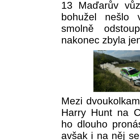
13 Maďarův vůz
bohužel nešlo v
smolně odstou
nakonec zbyla jen
Mezi dvoukolkami 
Harry Hunt na C
ho dlouho proná
avšak i na něj se