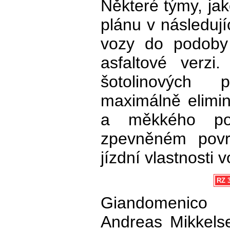
Některé týmy, ja
plánu v následují
vozy do podoby 
asfaltové verzi
šotolinových 
maximálně elimi
a měkkého po
zpevněném povr
jízdní vlastnosti 
RZ 3
Giandomenico
Andreas Mikkelse