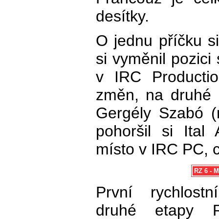
desítky.
O jednu příčku si
si vyměnil pozici
v IRC Producti
změn, na druhé 
Gergély Szabó (
pohoršil si Ital
místo v IRC PC, c
RZ 6 - M
První rychlost
druhé etapy R