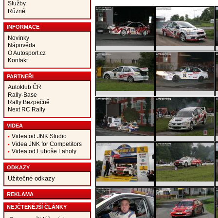
Služby
Různé
INFORMACE
Novinky
Nápověda
O Autosport.cz
Kontakt
PARTNEŘI
Autoklub ČR
Rally-Base
Rally Bezpečně
Next RC Rally
VIDEA
Videa od JNK Studio
Videa JNK for Competitors
Videa od Luboše Laholy
ODKAZY
Užitečné odkazy
REKLAMA
NEJČTENĚJŠÍ ČLÁNKY