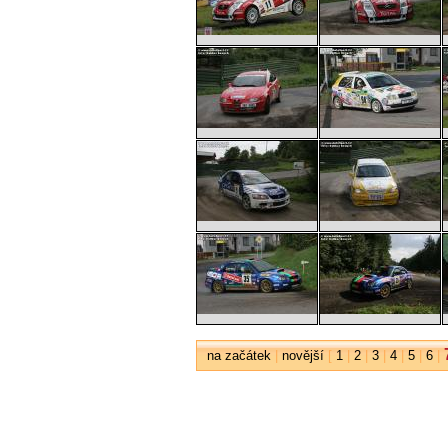
na začátek
|
novější
[
1
|
2
|
3
|
4
|
5
|
6
|