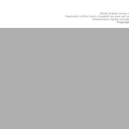
Obsah stránek serveru
Kopírování a šíření textů a fotografií pro jinou ne
Unauthorised copying and publis
Copyrigh