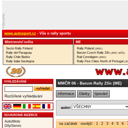
www.autosport.cz
- Vše o rally sportu
Mistrovství­ světa
ME
Secto Rally Finland
Rally Poland
(JERC)
Rally del Paraguay
Barum Czech Rally Zlín
(JERC, MČR)
Rally Chile Biobío
Rali Ceredigion
(JERC)
Rally Italia Sardegna
Rally Five Cities North of Portugal
(J
VYHLEDÁVÁNÍ
MMČR 06
- Barum Rally Zlín (ME)
informace
články
tipování
Rozšířené vyhledávání
autor:
SOUKROMÁ INZERCE
Auto/Moto
na začátek
|
novější
[
1
|
2
|
3
|
4
|
5
|
6
|
Díly/Servis