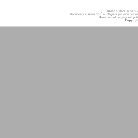
Obsah stránek serveru
Kopírování a šíření textů a fotografií pro jinou ne
Unauthorised copying and publis
Copyrigh