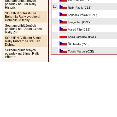
Pech Václav (CZE)
Seznam přihlášených
posádek na Star Rally
18.
Historic
Rujbr Patrik (CZE)
SOUHRN: Vítězství na
Kopáček Václav (CZE)
Bohemia Rally vybojoval
Dominik Stříteský
Lunga Jan (CZE)
Seznam přihlášených
posádek na Barum Czech
Mareš Filip (CZE)
Rally Zlín
Szeja Jarosław (POL)
SOUHRN: Vítězem Silmet
Rally Příbram se stal Jan
Šikl Martin (CZE)
Dohnal
Seznam přihlášených
Tuček Marcel (CZE)
posádek na Silmet Rally
Příbram