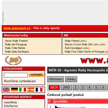
www.autosport.cz
- Vše o rally sportu
Mistrovství­ světa
ME
Secto Rally Finland
Rally Poland
(JERC)
Rally del Paraguay
Barum Czech Rally Zlín
(JERC, MČR)
Rally Chile Biobío
Rali Ceredigion
(JERC)
Rally Italia Sardegna
Rally Five Cities North of Portugal
(J
VYHLEDÁVÁNÍ
MČR 16
- Agrotec Rally Hustopeče
informace
články
Rozšířené vyhledávání
MČR
2WD
2
3
4
5
6
Celkové pořadí jezdců
SOUKROMÁ INZERCE
#
posádka
Auto/Moto
Díly/Servis
1.