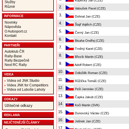
Kopecký Jan (CZE)
Služby
Různé
2.
Valoušek Pavel (CZE)
3.
INFORMACE
Dohnal Jan (CZE)
Novinky
4.
Štajf Vojtěch (CZE)
Nápověda
5.
O Autosport.cz
Černý Jan (CZE)
Kontakt
6.
Bisaha Ondřej (CZE)
PARTNEŘI
7.
Trněný Karel (CZE)
Autoklub ČR
8.
Rally-Base
Březík Martin (CZE)
Rally Bezpečně
9.
Next RC Rally
Adolf Robert (CZE)
10.
Odložilík Roman (CZE)
VIDEA
11.
Videa od JNK Studio
Růžička Tomáš (CZE)
Videa JNK for Competitors
12.
Pešl Jaroslav (CZE)
Videa od Luboše Laholy
13.
Čapka Jakub (CZE)
ODKAZY
14.
Koči Martin (SVK)
Užitečné odkazy
15.
Dunovský Václav (CZE)
REKLAMA
16.
Jelínek Jan (CZE)
NEJČTENĚJŠÍ ČLÁNKY
17.