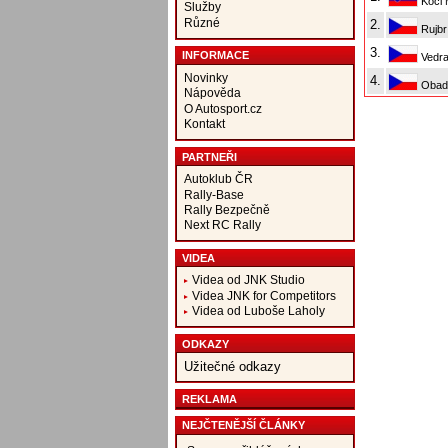
Koči 
Služby
Různé
2.
Rujbr
3.
INFORMACE
Vedra
Novinky
4.
Obada
Nápověda
O Autosport.cz
Kontakt
PARTNEŘI
Autoklub ČR
Rally-Base
Rally Bezpečně
Next RC Rally
VIDEA
Videa od JNK Studio
Videa JNK for Competitors
Videa od Luboše Laholy
ODKAZY
Užitečné odkazy
REKLAMA
NEJČTENĚJŠÍ ČLÁNKY