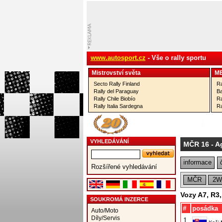
www.autosport.cz
- Vše o rally sportu
Mistrovství­ světa
M
Secto Rally Finland
Ra
Rally del Paraguay
Ba
Rally Chile Biobío
Ra
Rally Italia Sardegna
Ra
VYHLEDÁVÁNÍ
MČR 16
- A
informace
Rozšířené vyhledávání
MČR
2W
Vozy A7, R3
SOUKROMÁ INZERCE
#
posádka
Auto/Moto
Díly/Servis
1.