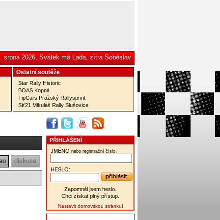
. srpna 2026, Svátek má Lada, zítra Soběslav
Ostatní­ soutěže
Star Rally Historic
BOAS Kopná
TipCars Pražský Rallysprint
Síť21 Mikuláš Rally Slušovice
PŘIHLÁŠENÍ
JMÉNO
:
nebo registrační číslo
eo
diskuse
HESLO:
Zapomněl jsem heslo.
Chci získat plný přístup.
Nastavit domovskou stránku!