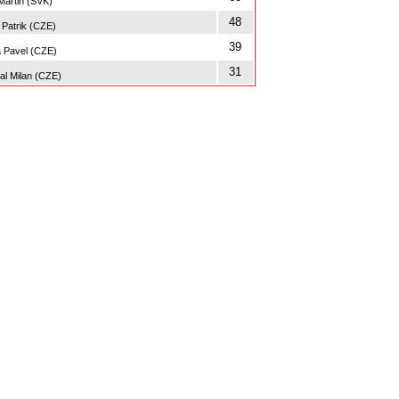
Martin (SVK)
48
 Patrik (CZE)
39
 Pavel (CZE)
31
l Milan (CZE)