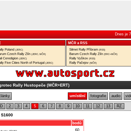
Dnes je 7
E
MČR
a
RSS
lly Poland
Silmet Rally Příbram
(JERC)
(RSS)
rum Czech Rally Zlín
Barum Czech Rally Zlín
(JERC, MČR)
(ERC+MČR)
li Ceredigion
Rally Vyškov
(JERC)
(RSS)
lly Five Cities North of Portugal
Rally Pačejov
(JERC)
(MČR)
grotec Rally Hustopeče (MČR+ERT)
články
umístění
fotografie
audio
vid
D
2
3
4
5
6
7
8
9
10
11
12
13
RZ
, S1600
bodů
60