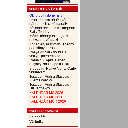
NEMĚLO BY VÁM UJÍT
Okno do historie rally
Problematika přidělování
náhradních časů na rally
Zásadní revoluce v European
Rally Trophy
Módní rádoby-ekologie v
rallysportové praxi
Konec éry mistrovství Evropy
pod křídly Eurosportu
Rallye du Var - soutěž s
velkým jménem, ale...
Roma di Capitale aneb
rallyový zmatek po Italsku
Sledování Rallye Monte Carlo
vrtulníkem
Testování Audi u Slušovic -
Vilém Lovecký
Testování Audi u Slušovic -
Jiří Jermakov
KALENDÁŘ MS 2026
KALENDÁŘ ME 2026
KALENDÁŘ MČR 2026
PŘEHLED ZÁVODŮ
Kalendáře
Výsledky