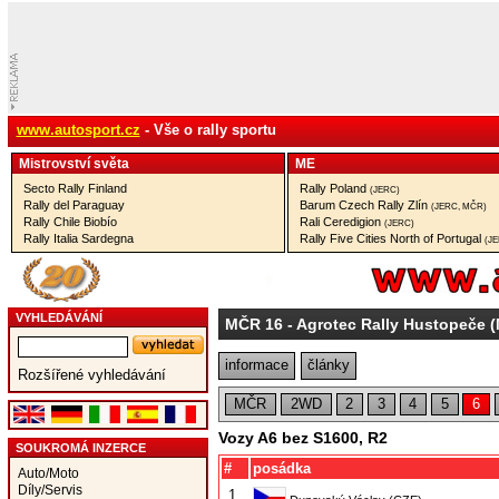
www.autosport.cz
- Vše o rally sportu
Mistrovství­ světa
ME
Secto Rally Finland
Rally Poland
(JERC)
Rally del Paraguay
Barum Czech Rally Zlín
(JERC, MČR)
Rally Chile Biobío
Rali Ceredigion
(JERC)
Rally Italia Sardegna
Rally Five Cities North of Portugal
(J
VYHLEDÁVÁNÍ
MČR 16
- Agrotec Rally Hustopeče
informace
články
Rozšířené vyhledávání
MČR
2WD
2
3
4
5
6
Vozy A6 bez S1600, R2
SOUKROMÁ INZERCE
#
posádka
Auto/Moto
Díly/Servis
1.