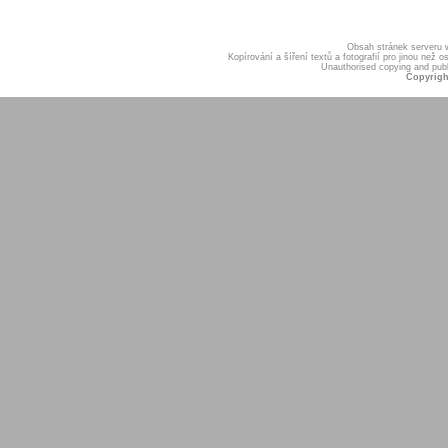
Obsah stránek serveru
Kopírování a šíření textů a fotografií pro jinou ne
Unauthorised copying and publis
Copyrigh