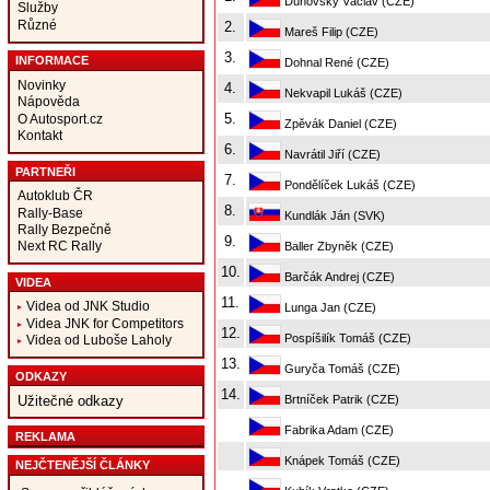
Dunovský Václav (CZE)
Služby
Různé
2.
Mareš Filip (CZE)
3.
INFORMACE
Dohnal René (CZE)
Novinky
4.
Nekvapil Lukáš (CZE)
Nápověda
5.
O Autosport.cz
Zpěvák Daniel (CZE)
Kontakt
6.
Navrátil Jiří (CZE)
PARTNEŘI
7.
Pondělíček Lukáš (CZE)
Autoklub ČR
8.
Rally-Base
Kundlák Ján (SVK)
Rally Bezpečně
9.
Next RC Rally
Baller Zbyněk (CZE)
10.
Barčák Andrej (CZE)
VIDEA
11.
Videa od JNK Studio
Lunga Jan (CZE)
Videa JNK for Competitors
12.
Pospíšilík Tomáš (CZE)
Videa od Luboše Laholy
13.
Guryča Tomáš (CZE)
ODKAZY
14.
Brtníček Patrik (CZE)
Užitečné odkazy
Fabrika Adam (CZE)
REKLAMA
Knápek Tomáš (CZE)
NEJČTENĚJŠÍ ČLÁNKY