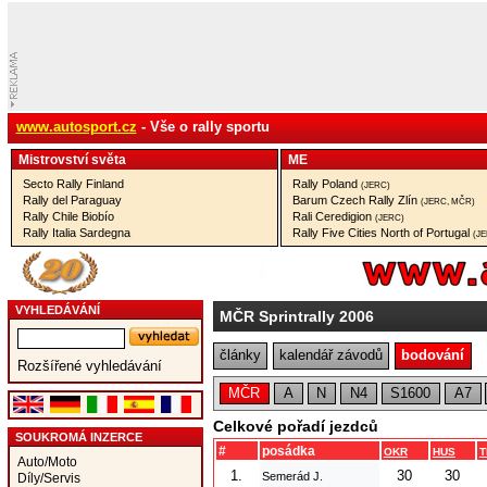
www.autosport.cz
- Vše o rally sportu
Mistrovství­ světa
ME
Secto Rally Finland
Rally Poland
(JERC)
Rally del Paraguay
Barum Czech Rally Zlín
(JERC, MČR)
Rally Chile Biobío
Rali Ceredigion
(JERC)
Rally Italia Sardegna
Rally Five Cities North of Portugal
(J
VYHLEDÁVÁNÍ
MČR Sprintrally 2006
články
kalendář závodů
bodování
Rozšířené vyhledávání
MČR
A
N
N4
S1600
A7
Celkové pořadí jezdců
SOUKROMÁ INZERCE
#
posádka
OKR
HUS
T
Auto/Moto
1.
30
30
Semerád J.
Díly/Servis