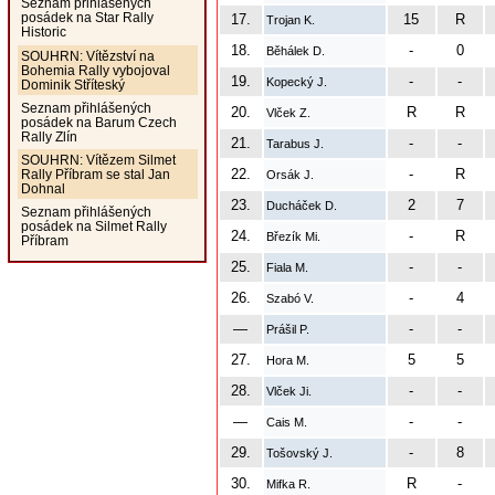
Seznam přihlášených
posádek na Star Rally
17.
15
R
Trojan K.
Historic
18.
-
0
Běhálek D.
SOUHRN: Vítězství na
Bohemia Rally vybojoval
19.
-
-
Kopecký J.
Dominik Stříteský
Seznam přihlášených
20.
R
R
Vlček Z.
posádek na Barum Czech
Rally Zlín
21.
-
-
Tarabus J.
SOUHRN: Vítězem Silmet
22.
-
R
Rally Příbram se stal Jan
Orsák J.
Dohnal
23.
2
7
Ducháček D.
Seznam přihlášených
posádek na Silmet Rally
24.
-
R
Březík Mi.
Příbram
25.
-
-
Fiala M.
26.
-
4
Szabó V.
—
-
-
Prášil P.
27.
5
5
Hora M.
28.
-
-
Vlček Ji.
—
-
-
Cais M.
29.
-
8
Tošovský J.
30.
R
-
Mifka R.