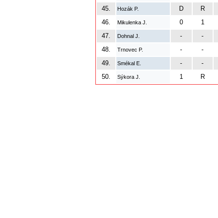
45.
D
R
Hozák P.
46.
0
1
Mikulenka J.
47.
-
-
Dohnal J.
48.
-
-
Trnovec P.
49.
-
-
Smékal E.
50.
1
R
Sýkora J.