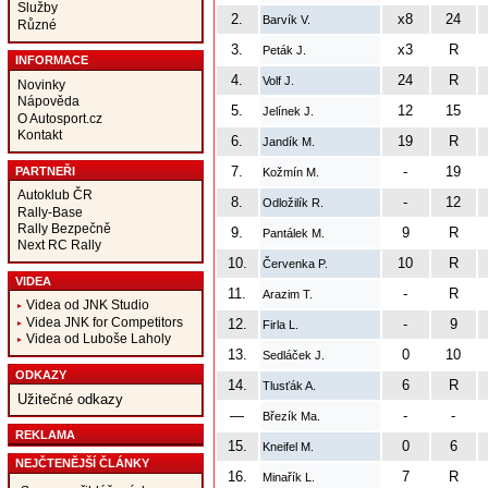
Služby
2.
x8
24
Barvík V.
Různé
3.
x3
R
Peták J.
INFORMACE
4.
24
R
Volf J.
Novinky
Nápověda
5.
12
15
Jelínek J.
O Autosport.cz
Kontakt
6.
19
R
Jandík M.
7.
-
19
PARTNEŘI
Kožmín M.
Autoklub ČR
8.
-
12
Odložilík R.
Rally-Base
Rally Bezpečně
9.
9
R
Pantálek M.
Next RC Rally
10.
10
R
Červenka P.
VIDEA
11.
-
R
Arazim T.
Videa od JNK Studio
Videa JNK for Competitors
12.
-
9
Firla L.
Videa od Luboše Laholy
13.
0
10
Sedláček J.
ODKAZY
14.
6
R
Tlusťák A.
Užitečné odkazy
—
-
-
Březík Ma.
REKLAMA
15.
0
6
Kneifel M.
NEJČTENĚJŠÍ ČLÁNKY
16.
7
R
Minařík L.