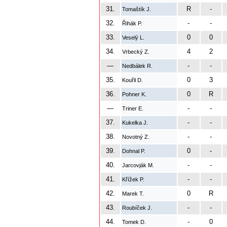
31.
R
-
Tomaštík J.
32.
-
-
Řihák P.
33.
0
0
Veselý L.
34.
4
2
Vrbecký Z.
—
-
-
Nedbálek R.
35.
0
3
Kouřil D.
36.
0
R
Pohner K.
—
-
-
Triner E.
37.
-
-
Kukelka J.
38.
-
-
Novotný Z.
39.
0
-
Dohnal P.
40.
-
-
Jarcovják M.
41.
-
-
Křížek P.
42.
0
R
Marek T.
43.
-
-
Roubíček J.
44.
-
0
Tomek D.