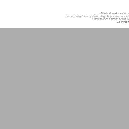
Obsah stránek serveru
Kopírování a šíření textů a fotografií pro jinou ne
Unauthorised copying and publis
Copyrigh