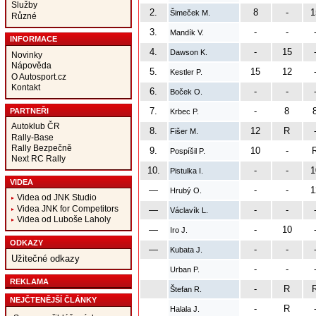
Služby
2.
8
-
1
Šimeček M.
Různé
3.
-
-
Mandík V.
INFORMACE
4.
-
15
Dawson K.
Novinky
Nápověda
5.
15
12
Kestler P.
O Autosport.cz
Kontakt
6.
-
-
Boček O.
7.
-
8
PARTNEŘI
Krbec P.
Autoklub ČR
8.
12
R
Fišer M.
Rally-Base
Rally Bezpečně
9.
10
-
Pospíšil P.
Next RC Rally
10.
-
-
1
Pistulka I.
VIDEA
—
-
-
1
Hrubý O.
Videa od JNK Studio
Videa JNK for Competitors
—
-
-
Václavík L.
Videa od Luboše Laholy
—
-
10
Iro J.
ODKAZY
—
-
-
Kubata J.
Užitečné odkazy
-
-
Urban P.
REKLAMA
-
R
Štefan R.
NEJČTENĚJŠÍ ČLÁNKY
-
R
Halala J.