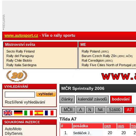
www.autosport.cz
- Vše o rally sportu
Mistrovství­ světa
ME
Secto Rally Finland
Rally Poland
(JERC)
Rally del Paraguay
Barum Czech Rally Zlín
(JERC, MČR)
Rally Chile Biobío
Rali Ceredigion
(JERC)
Rally Italia Sardegna
Rally Five Cities North of Portugal
(J
VYHLEDÁVÁNÍ
MČR Sprintrally 2006
články
kalendář závodů
bodování
Rozšířené vyhledávání
MČR
A
N
N4
S1600
A7
Třída A7
SOUKROMÁ INZERCE
#
posádka
OKR
HUS
TIS
Auto/Moto
1.
20
20
2
Sedláček J.
Díly/Servis