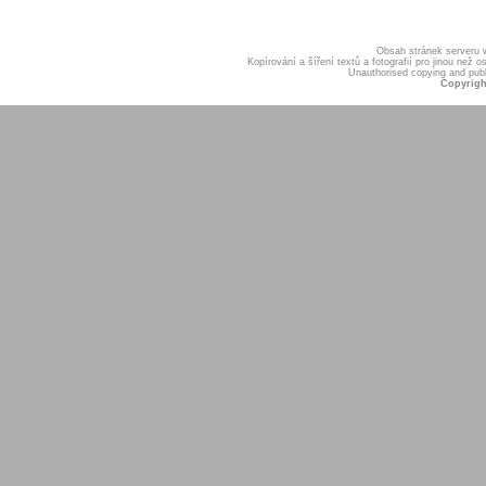
Obsah stránek serveru
Kopírování a šíření textů a fotografií pro jinou ne
Unauthorised copying and publis
Copyrigh