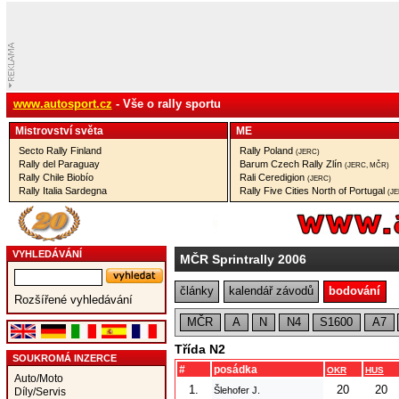
www.autosport.cz
- Vše o rally sportu
Mistrovství­ světa
ME
Secto Rally Finland
Rally Poland
(JERC)
Rally del Paraguay
Barum Czech Rally Zlín
(JERC, MČR)
Rally Chile Biobío
Rali Ceredigion
(JERC)
Rally Italia Sardegna
Rally Five Cities North of Portugal
(J
VYHLEDÁVÁNÍ
MČR Sprintrally 2006
články
kalendář závodů
bodování
Rozšířené vyhledávání
MČR
A
N
N4
S1600
A7
Třída N2
SOUKROMÁ INZERCE
#
posádka
OKR
HUS
Auto/Moto
1.
20
20
Šlehofer J.
Díly/Servis