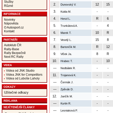
Služby
2.
12
15
Dunovský V.
Různé
3.
-
-
Kulda M.
INFORMACE
4.
R
6
Henzl L.
Novinky
Nápověda
5.
-
4
Trunkátová A.
O Autosport.cz
Kontakt
6.
10
R
Marek T.
7.
15
8
PARTNEŘI
Veselý L.
Autoklub ČR
8.
R
12
Bartončík M.
Rally-Base
Rally Bezpečně
9.
8
R
Vlček Ja.
Next RC Rally
10.
-
10
Hrabec T.
VIDEA
—
-
-
Nedbálek R.
Videa od JNK Studio
Videa JNK for Competitors
11.
-
-
Trojanová K.
Videa od Luboše Laholy
—
-
-
Čermák J.
ODKAZY
—
-
-
Zpěvák D.
Užitečné odkazy
12.
-
-
Jančík M.
REKLAMA
—
-
-
Kurtin R.
NEJČTENĚJŠÍ ČLÁNKY
—
-
-
Lesniaková P.