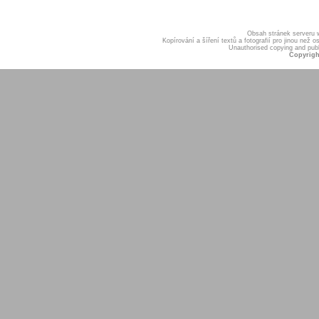
Obsah stránek serveru
Kopírování a šíření textů a fotografií pro jinou ne
Unauthorised copying and publis
Copyrigh