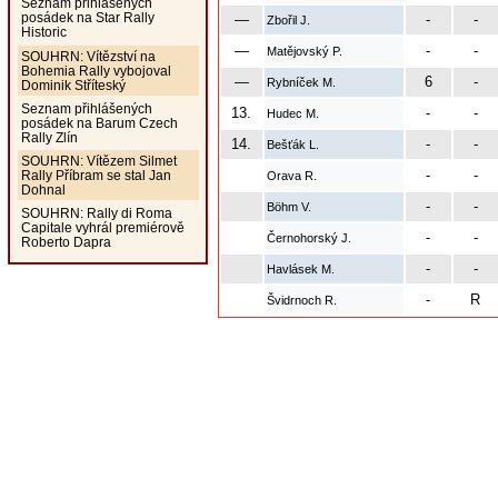
Seznam přihlášených
posádek na Star Rally
—
-
-
Zbořil J.
Historic
—
-
-
Matějovský P.
SOUHRN: Vítězství na
Bohemia Rally vybojoval
—
6
-
Rybníček M.
Dominik Stříteský
Seznam přihlášených
13.
-
-
Hudec M.
posádek na Barum Czech
Rally Zlín
14.
-
-
Bešťák L.
SOUHRN: Vítězem Silmet
-
-
Rally Příbram se stal Jan
Orava R.
Dohnal
-
-
Böhm V.
SOUHRN: Rally di Roma
Capitale vyhrál premiérově
-
-
Černohorský J.
Roberto Dapra
-
-
Havlásek M.
-
R
Švidrnoch R.