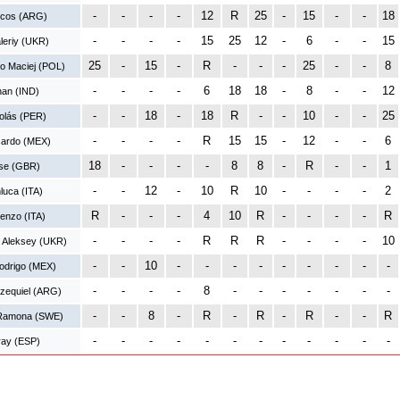
-
-
-
-
12
R
25
-
15
-
-
18
rcos (ARG)
-
-
-
-
15
25
12
-
6
-
-
15
leriy (UKR)
25
-
15
-
R
-
-
-
25
-
-
8
o Maciej (POL)
-
-
-
-
6
18
18
-
8
-
-
12
an (IND)
-
-
18
-
18
R
-
-
10
-
-
25
olás (PER)
-
-
-
-
R
15
15
-
12
-
-
6
icardo (MEX)
18
-
-
-
-
8
8
-
R
-
-
1
se (GBR)
-
-
12
-
10
R
10
-
-
-
-
2
nluca (ITA)
R
-
-
-
4
10
R
-
-
-
-
R
renzo (ITA)
-
-
-
-
R
R
R
-
-
-
-
10
o Aleksey (UKR)
-
-
10
-
-
-
-
-
-
-
-
-
odrigo (MEX)
-
-
-
-
8
-
-
-
-
-
-
-
zequiel (ARG)
-
-
8
-
R
-
R
-
R
-
-
R
 Ramona (SWE)
-
-
-
-
-
-
-
-
-
-
-
-
ay (ESP)