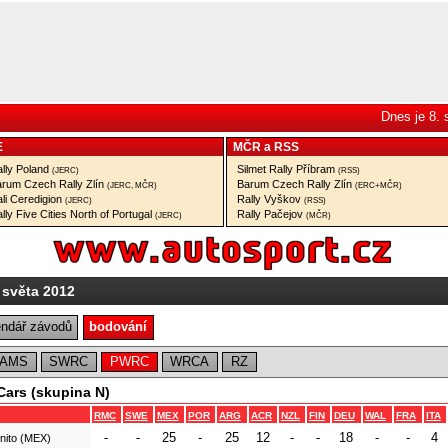
Dnes je 8.
E
MČR
a
RSS
lly Poland
Silmet Rally Příbram
(JERC)
(RSS)
rum Czech Rally Zlín
Barum Czech Rally Zlín
(JERC, MČR)
(ERC+MČR)
li Ceredigion
Rally Vyškov
(JERC)
(RSS)
lly Five Cities North of Portugal
Rally Pačejov
(JERC)
(MČR)
 světa 2012
endář závodů
bodování
EAMS
SWRC
PWRC
WRCA
RZ
Cars (skupina N)
RMC
SWE
MEX
POR
ARG
ACR
NZL
FIN
DEU
WAL
FRA
ITA
-
-
25
-
25
12
-
-
18
-
-
4
nito (MEX)