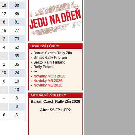
18
88
12
85
8
81
15
77
2
73
DISKUSNÍ FÓRUM
4
52
Barum Czech Rally Zlín
-
35
Silmet Rally Příbram
Secto Rally Finland
1
35
Rally Poland
---
10
24
Novinky MČR 2026
Novinky MS 2026
0
10
Novinky ME 2026
-
10
AKTUÁLNÍ VÝSLEDKY
-
8
-
8
6
6