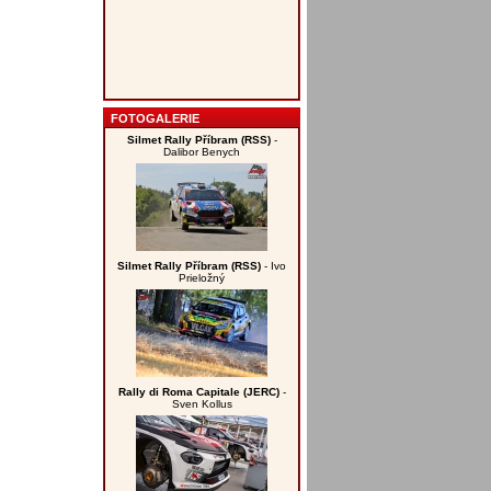
FOTOGALERIE
Silmet Rally Příbram (RSS)
-
Dalibor Benych
Silmet Rally Příbram (RSS)
- Ivo
Prieložný
Rally di Roma Capitale (JERC)
-
Sven Kollus