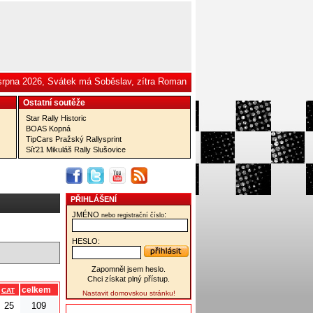
 srpna 2026, Svátek má Soběslav, zítra Roman
Ostatní­ soutěže
Star Rally Historic
BOAS Kopná
TipCars Pražský Rallysprint
Síť21 Mikuláš Rally Slušovice
PŘIHLÁŠENÍ
JMÉNO
:
nebo registrační číslo
HESLO:
Zapomněl jsem heslo.
Chci získat plný přístup.
celkem
CAT
Nastavit domovskou stránku!
25
109