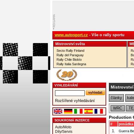
www.autosport.cz
- Vše o rally sportu
Mistrovství­ světa
M
Secto Rally Finland
Ra
Rally del Paraguay
Ba
Rally Chile Biobío
Ra
Rally Italia Sardegna
Ra
VYHLEDÁVÁNÍ
Mistrovství
články
kal
Rozšířené vyhledávání
WRC
T
Production 
SOUKROMÁ INZERCE
#
posádka
Auto/Moto
1.
Guerra Be
Díly/Servis