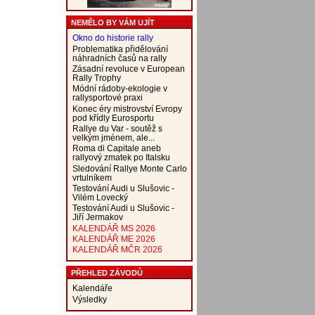
NEMĚLO BY VÁM UJÍT
Okno do historie rally
Problematika přidělování
náhradních časů na rally
Zásadní revoluce v European
Rally Trophy
Módní rádoby-ekologie v
rallysportové praxi
Konec éry mistrovství Evropy
pod křídly Eurosportu
Rallye du Var - soutěž s
velkým jménem, ale...
Roma di Capitale aneb
rallyový zmatek po Italsku
Sledování Rallye Monte Carlo
vrtulníkem
Testování Audi u Slušovic -
Vilém Lovecký
Testování Audi u Slušovic -
Jiří Jermakov
KALENDÁŘ MS 2026
KALENDÁŘ ME 2026
KALENDÁŘ MČR 2026
PŘEHLED ZÁVODŮ
Kalendáře
Výsledky