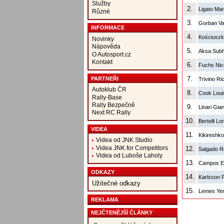
Služby
2.
Ligato Ma
Různé
3.
Gorban Va
INFORMACE
4.
Kościuszk
Novinky
Nápověda
5.
Aksa Subh
O Autosport.cz
Kontakt
6.
Fuchs Nic
7.
PARTNEŘI
Trivino R
Autoklub ČR
8.
Cook Loui
Rally-Base
Rally Bezpečně
9.
Linari Gia
Next RC Rally
10.
Bertelli Lo
VIDEA
11.
Kikireshk
Videa od JNK Studio
Videa JNK for Competitors
12.
Salgado R
Videa od Luboše Laholy
13.
Campos E
ODKAZY
14.
Karlsson
Užitečné odkazy
15.
Lemes Yer
REKLAMA
NEJČTENĚJŠÍ ČLÁNKY