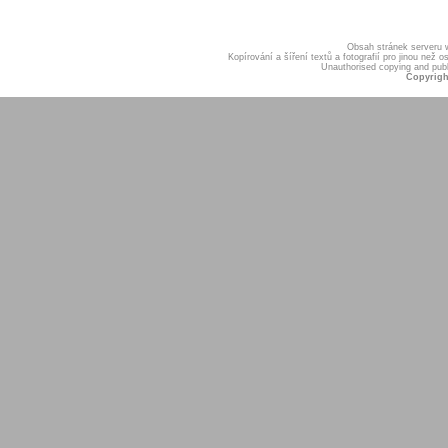
Obsah stránek serveru
Kopírování a šíření textů a fotografií pro jinou ne
Unauthorised copying and publis
Copyrigh