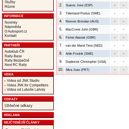
Služby
2.
-
-
Suarez Jose (ESP)
Různé
3.
-
-
Tidemand Pontus (SWE)
INFORMACE
4.
-
-
Reeves Brendan (AUS)
Novinky
Nápověda
5.
-
-
MacCrone John (GBR)
O Autosport.cz
Kontakt
6.
-
-
Fisher Alastair (GBR)
7.
-
-
PARTNEŘI
van der Marel Timo (NED)
Autoklub ČR
8.
-
-
Ahlin Fredrik (SWE)
Rally-Base
Rally Bezpečně
9.
-
-
Duplessis Christopher (USA)
Next RC Rally
10.
-
-
Silva Joao (PRT)
VIDEA
Videa od JNK Studio
Videa JNK for Competitors
Videa od Luboše Laholy
ODKAZY
Užitečné odkazy
REKLAMA
NEJČTENĚJŠÍ ČLÁNKY