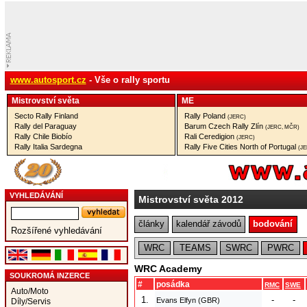
www.autosport.cz
- Vše o rally sportu
Mistrovství­ světa
ME
Secto Rally Finland
Rally Poland
(JERC)
Rally del Paraguay
Barum Czech Rally Zlín
(JERC, MČR)
Rally Chile Biobío
Rali Ceredigion
(JERC)
Rally Italia Sardegna
Rally Five Cities North of Portugal
(J
VYHLEDÁVÁNÍ
Mistrovství světa 2012
články
kalendář závodů
bodování
Rozšířené vyhledávání
WRC
TEAMS
SWRC
PWRC
WRC Academy
SOUKROMÁ INZERCE
#
posádka
RMC
SWE
Auto/Moto
1.
-
-
Evans Elfyn (GBR)
Díly/Servis