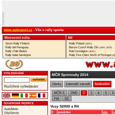
www.autosport.cz
- Vše o rally sportu
Mistrovství­ světa
ME
Secto Rally Finland
Rally Poland
(JERC)
Rally del Paraguay
Barum Czech Rally Zlín
(JERC, MČR)
Rally Chile Biobío
Rali Ceredigion
(JERC)
Rally Italia Sardegna
Rally Five Cities North of Portugal
(J
VYHLEDÁVÁNÍ
MČR Sprintrally 2014
články
kalendář závodů
bodování
Rozšířené vyhledávání
MČR-S
2WD
2
3
4
5
6
PM
RZ
SOUKROMÁ INZERCE
Vozy S2000 a R4
Auto/Moto
#
posádka
VAL
L
Díly/Servis