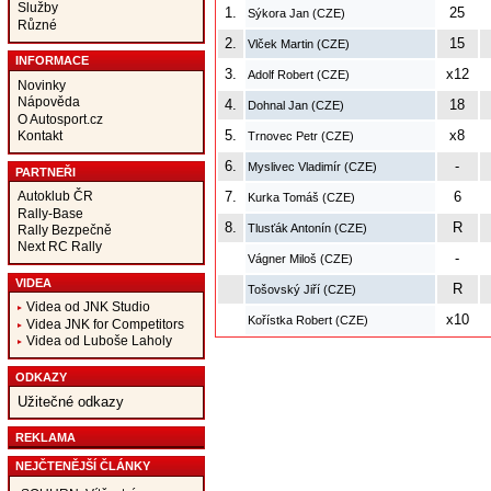
Služby
1.
25
Sýkora Jan (CZE)
Různé
2.
15
Vlček Martin (CZE)
INFORMACE
3.
x12
Adolf Robert (CZE)
Novinky
Nápověda
4.
18
Dohnal Jan (CZE)
O Autosport.cz
5.
x8
Kontakt
Trnovec Petr (CZE)
6.
-
Myslivec Vladimír (CZE)
PARTNEŘI
Autoklub ČR
7.
6
Kurka Tomáš (CZE)
Rally-Base
8.
R
Tlusťák Antonín (CZE)
Rally Bezpečně
Next RC Rally
-
Vágner Miloš (CZE)
VIDEA
R
Tošovský Jiří (CZE)
Videa od JNK Studio
x10
Kořístka Robert (CZE)
Videa JNK for Competitors
Videa od Luboše Laholy
ODKAZY
Užitečné odkazy
REKLAMA
NEJČTENĚJŠÍ ČLÁNKY