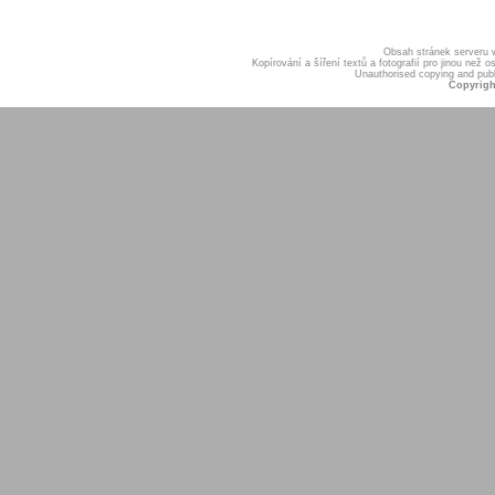
Obsah stránek serveru
Kopírování a šíření textů a fotografií pro jinou ne
Unauthorised copying and publis
Copyrigh