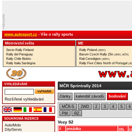
www.autosport.cz
- Vše o rally sportu
Mistrovství­ světa
ME
Secto Rally Finland
Rally Poland
(JERC)
Rally del Paraguay
Barum Czech Rally Zlín
(JERC, MČR)
Rally Chile Biobío
Rali Ceredigion
(JERC)
Rally Italia Sardegna
Rally Five Cities North of Portugal
(J
VYHLEDÁVÁNÍ
MČR Sprintrally 2014
články
kalendář závodů
bodování
Rozšířené vyhledávání
MČR-S
2WD
2
3
4
5
6
PM
RZ
SOUKROMÁ INZERCE
Vozy S2
Auto/Moto
#
posádka
VAL
L
Díly/Servis