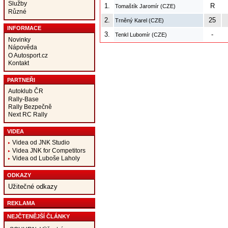
Služby
1.
R
Tomaštík Jaromír (CZE)
Různé
2.
25
Trněný Karel (CZE)
INFORMACE
3.
-
Tenkl Lubomír (CZE)
Novinky
Nápověda
O Autosport.cz
Kontakt
PARTNEŘI
Autoklub ČR
Rally-Base
Rally Bezpečně
Next RC Rally
VIDEA
Videa od JNK Studio
Videa JNK for Competitors
Videa od Luboše Laholy
ODKAZY
Užitečné odkazy
REKLAMA
NEJČTENĚJŠÍ ČLÁNKY