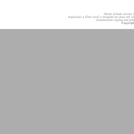
Obsah stránek serveru
Kopírování a šíření textů a fotografií pro jinou ne
Unauthorised copying and publis
Copyrigh