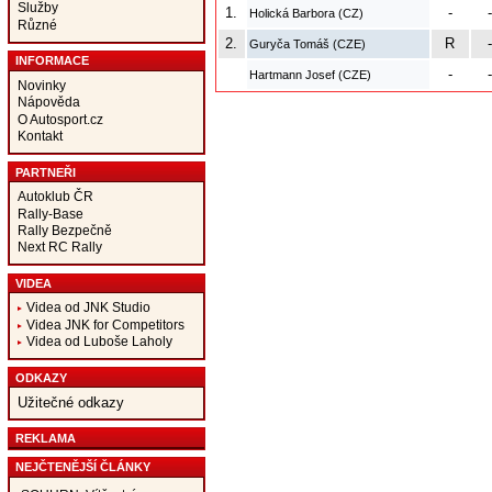
Služby
1.
-
-
Holická Barbora (CZ)
Různé
2.
R
-
Guryča Tomáš (CZE)
INFORMACE
-
-
Hartmann Josef (CZE)
Novinky
Nápověda
O Autosport.cz
Kontakt
PARTNEŘI
Autoklub ČR
Rally-Base
Rally Bezpečně
Next RC Rally
VIDEA
Videa od JNK Studio
Videa JNK for Competitors
Videa od Luboše Laholy
ODKAZY
Užitečné odkazy
REKLAMA
NEJČTENĚJŠÍ ČLÁNKY