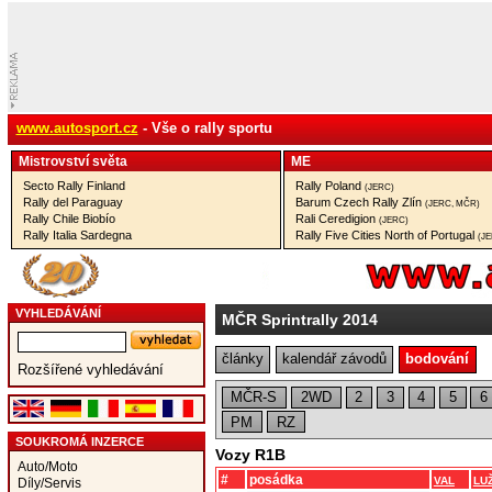
www.autosport.cz
- Vše o rally sportu
Mistrovství­ světa
ME
Secto Rally Finland
Rally Poland
(JERC)
Rally del Paraguay
Barum Czech Rally Zlín
(JERC, MČR)
Rally Chile Biobío
Rali Ceredigion
(JERC)
Rally Italia Sardegna
Rally Five Cities North of Portugal
(J
VYHLEDÁVÁNÍ
MČR Sprintrally 2014
články
kalendář závodů
bodování
Rozšířené vyhledávání
MČR-S
2WD
2
3
4
5
6
PM
RZ
SOUKROMÁ INZERCE
Vozy R1B
Auto/Moto
#
posádka
VAL
LU
Díly/Servis