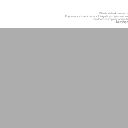
Obsah stránek serveru
Kopírování a šíření textů a fotografií pro jinou ne
Unauthorised copying and publis
Copyrigh