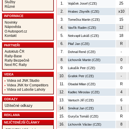
Služby
1.
25
Vojáček Josef (CZE)
Různé
2.
x10
Hrabec Zbyněk (CZE)
INFORMACE
3.
15
Tomečka Martin (CZE)
Novinky
Nápověda
4.
12
Vavřík Radim (CZE)
O Autosport.cz
5.
18
Kontakt
Nekvapil Lukáš (CZE)
6.
R
Pilař Jan (CZE)
PARTNEŘI
Autoklub ČR
7.
-
Dohnal René (CZE)
Rally-Base
8.
0
Lichovník Martin (CZE)
Rally Bezpečně
Next RC Rally
9.
0
Lukašík Petr (CZE)
VIDEA
10.
-
Grafek Petr (CZE)
Videa od JNK Studio
11.
R
Obadal Milan (CZE)
Videa JNK for Competitors
Videa od Luboše Laholy
12.
4
Kadlec Miroslav (CZE)
ODKAZY
13.
6
Vantuch Jiří (CZE)
Užitečné odkazy
14.
1
Smékal Jan (CZE)
REKLAMA
15.
R
Guryča Tomáš (CZE)
NEJČTENĚJŠÍ ČLÁNKY
16.
8
Lichovník Václav (CZE)