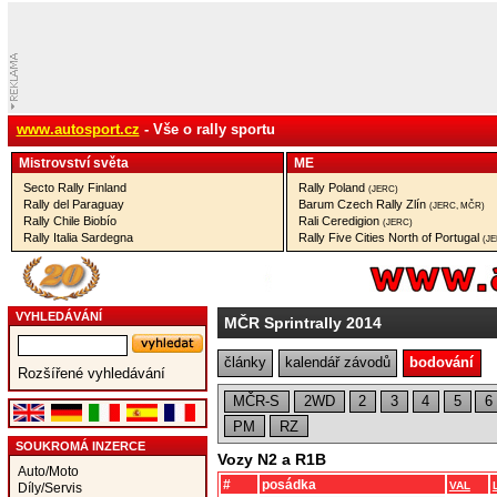
www.autosport.cz
- Vše o rally sportu
Mistrovství­ světa
ME
Secto Rally Finland
Rally Poland
(JERC)
Rally del Paraguay
Barum Czech Rally Zlín
(JERC, MČR)
Rally Chile Biobío
Rali Ceredigion
(JERC)
Rally Italia Sardegna
Rally Five Cities North of Portugal
(J
VYHLEDÁVÁNÍ
MČR Sprintrally 2014
články
kalendář závodů
bodování
Rozšířené vyhledávání
MČR-S
2WD
2
3
4
5
6
PM
RZ
SOUKROMÁ INZERCE
Vozy N2 a R1B
Auto/Moto
#
posádka
VAL
Díly/Servis