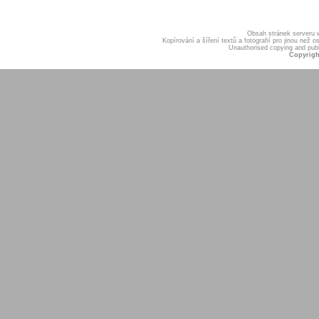
Obsah stránek serveru
Kopírování a šíření textů a fotografií pro jinou ne
Unauthorised copying and publis
Copyrigh