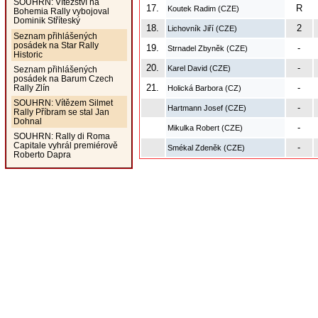
SOUHRN: Vítězství na
17.
R
Koutek Radim (CZE)
Bohemia Rally vybojoval
Dominik Stříteský
18.
2
Lichovník Jiří (CZE)
Seznam přihlášených
posádek na Star Rally
19.
-
Strnadel Zbyněk (CZE)
Historic
20.
-
Karel David (CZE)
Seznam přihlášených
posádek na Barum Czech
21.
-
Rally Zlín
Holická Barbora (CZ)
SOUHRN: Vítězem Silmet
-
Hartmann Josef (CZE)
Rally Příbram se stal Jan
Dohnal
-
Mikulka Robert (CZE)
SOUHRN: Rally di Roma
Capitale vyhrál premiérově
-
Smékal Zdeněk (CZE)
Roberto Dapra