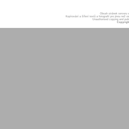
Obsah stránek serveru
Kopírování a šíření textů a fotografií pro jinou ne
Unauthorised copying and publis
Copyrigh