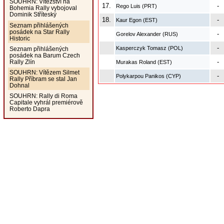
SOUHRN: Vítězství na
17.
-
Rego Luis (PRT)
Bohemia Rally vybojoval
Dominik Stříteský
18.
-
Kaur Egon (EST)
Seznam přihlášených
posádek na Star Rally
-
Gorelov Alexander (RUS)
Historic
-
Kasperczyk Tomasz (POL)
Seznam přihlášených
posádek na Barum Czech
-
Rally Zlín
Murakas Roland (EST)
SOUHRN: Vítězem Silmet
-
Polykarpou Panikos (CYP)
Rally Příbram se stal Jan
Dohnal
SOUHRN: Rally di Roma
Capitale vyhrál premiérově
Roberto Dapra