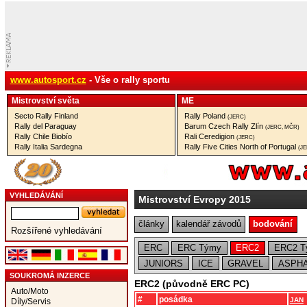
www.autosport.cz
- Vše o rally sportu
Mistrovství­ světa
ME
Secto Rally Finland
Rally Poland
(JERC)
Rally del Paraguay
Barum Czech Rally Zlín
(JERC, MČR)
Rally Chile Biobío
Rali Ceredigion
(JERC)
Rally Italia Sardegna
Rally Five Cities North of Portugal
(J
VYHLEDÁVÁNÍ
Mistrovství Evropy 2015
články
kalendář závodů
bodování
Rozšířené vyhledávání
ERC
ERC Týmy
ERC2
ERC2 T
JUNIORS
ICE
GRAVEL
ASPHA
SOUKROMÁ INZERCE
ERC2 (původně ERC PC)
Auto/Moto
#
posádka
JAN
Díly/Servis