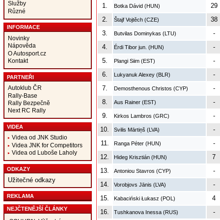
Služby
1.
29
Botka Dávid (HUN)
Různé
2.
38
Štajf Vojtěch (CZE)
INFORMACE
3.
-
Butvilas Dominykas (LTU)
Novinky
Nápověda
4.
-
Érdi Tibor jun. (HUN)
O Autosport.cz
5.
-
Kontakt
Plangi Siim (EST)
6.
-
Lukyanuk Alexey (BLR)
PARTNEŘI
Autoklub ČR
7.
-
Demosthenous Christos (CYP)
Rally-Base
8.
-
Aus Rainer (EST)
Rally Bezpečně
Next RC Rally
9.
-
Kirkos Lambros (GRC)
VIDEA
10.
-
Svilis Mārtiņš (LVA)
Videa od JNK Studio
11.
-
Ranga Péter (HUN)
Videa JNK for Competitors
Videa od Luboše Laholy
12.
7
Hideg Krisztián (HUN)
ODKAZY
13.
-
Antoniou Stavros (CYP)
Užitečné odkazy
14.
-
Vorobjovs Jānis (LVA)
REKLAMA
15.
4
Kabaciński Łukasz (POL)
NEJČTENĚJŠÍ ČLÁNKY
16.
-
Tushkanova Inessa (RUS)