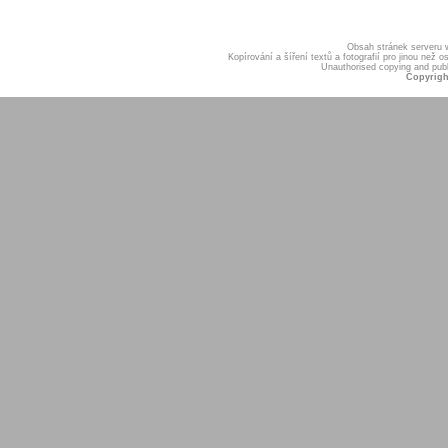
Obsah stránek serveru
Kopírování a šíření textů a fotografií pro jinou ne
Unauthorised copying and publis
Copyrigh