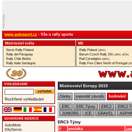
www.autosport.cz
- Vše o rally sportu
Mistrovství­ světa
ME
Secto Rally Finland
Rally Poland
(JERC)
Rally del Paraguay
Barum Czech Rally Zlín
(JERC, MČR)
Rally Chile Biobío
Rali Ceredigion
(JERC)
Rally Italia Sardegna
Rally Five Cities North of Portugal
(J
VYHLEDÁVÁNÍ
Mistrovství Evropy 2015
články
kalendář závodů
bodování
Rozšířené vyhledávání
ERC
ERC Týmy
ERC2
ERC2 T
JUNIORS
ICE
GRAVEL
ASPHA
SOUKROMÁ INZERCE
ERC3 Týmy
Auto/Moto
#
posádka
JAN
Díly/Servis