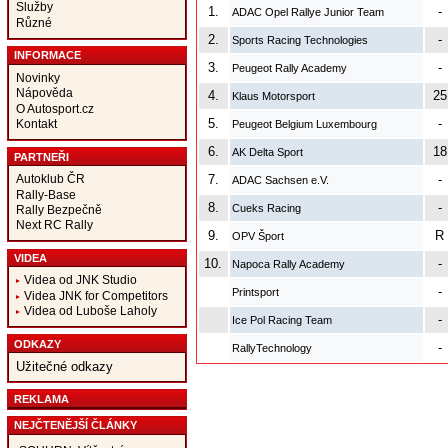
Služby
1.
-
ADAC Opel Rallye Junior Team
Různé
2.
-
Sports Racing Technologies
INFORMACE
3.
-
Peugeot Rally Academy
Novinky
Nápověda
4.
25
Klaus Motorsport
O Autosport.cz
5.
-
Kontakt
Peugeot Belgium Luxembourg
6.
18
AK Delta Sport
PARTNEŘI
Autoklub ČR
7.
-
ADAC Sachsen e.V.
Rally-Base
8.
-
Cueks Racing
Rally Bezpečně
Next RC Rally
9.
R
OPV Šport
VIDEA
10.
-
Napoca Rally Academy
Videa od JNK Studio
-
Printsport
Videa JNK for Competitors
Videa od Luboše Laholy
-
Ice Pol Racing Team
ODKAZY
-
RallyTechnology
Užitečné odkazy
REKLAMA
NEJČTENĚJŠÍ ČLÁNKY