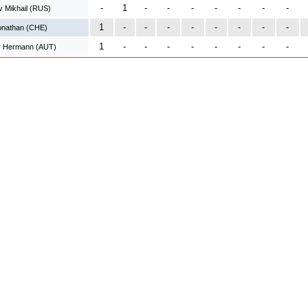
-
1
-
-
-
-
-
-
-
v Mikhail (RUS)
1
-
-
-
-
-
-
-
-
Jonathan (CHE)
1
-
-
-
-
-
-
-
-
 Hermann (AUT)