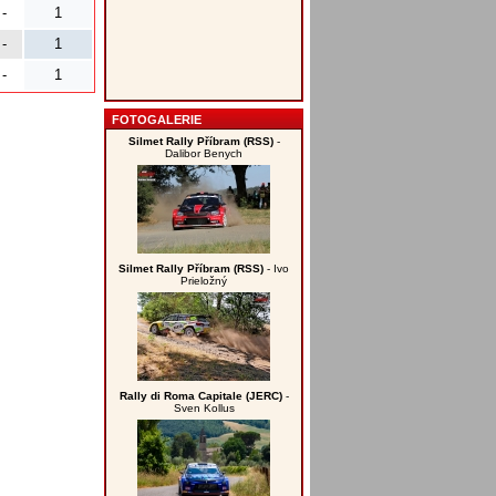
-
1
-
1
-
1
FOTOGALERIE
Silmet Rally Příbram (RSS)
-
Dalibor Benych
Silmet Rally Příbram (RSS)
- Ivo
Prieložný
Rally di Roma Capitale (JERC)
-
Sven Kollus