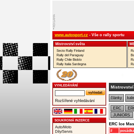
www.autosport.cz
- Vše o rally sportu
Mistrovství­ světa
M
Secto Rally Finland
Ra
Rally del Paraguay
Ba
Rally Chile Biobío
Ra
Rally Italia Sardegna
Ra
VYHLEDÁVÁNÍ
Mistrovství
články
kal
Rozšířené vyhledávání
ERC
ER
JUNIORS
SOUKROMÁ INZERCE
ERC Ice Mas
Auto/Moto
#
posádk
Díly/Servis