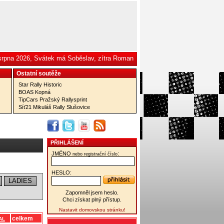
 srpna 2026, Svátek má Soběslav, zítra Roman
Ostatní­ soutěže
Star Rally Historic
BOAS Kopná
TipCars Pražský Rallysprint
Síť21 Mikuláš Rally Slušovice
PŘIHLÁŠENÍ
JMÉNO
:
nebo registrační číslo
HESLO:
LADIES
Zapomněl jsem heslo.
Chci získat plný přístup.
Nastavit domovskou stránku!
celkem
AL