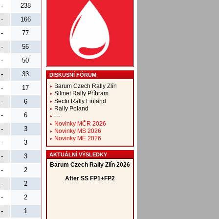
-
238
-
166
-
77
-
56
-
50
-
33
DISKUSNÍ FÓRUM
Barum Czech Rally Zlín
-
17
Silmet Rally Příbram
Secto Rally Finland
-
6
Rally Poland
-
6
---
Novinky MČR 2026
-
3
Novinky MS 2026
Novinky ME 2026
-
3
AKTUÁLNÍ VÝSLEDKY
-
3
-
2
-
2
-
2
-
1