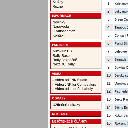
Služby
1.
Kajetanow
Různé
2.
Lukyanuk
INFORMACE
3.
Breen Cra
Novinky
Nápověda
4.
Tarabus 
O Autosport.cz
5.
Kontakt
Consani 
6.
Plangi Si
PARTNEŘI
Autoklub ČR
7.
Lefebvre
Rally-Base
8.
Sirmacis 
Rally Bezpečně
Next RC Rally
9.
Butvilas
VIDEA
10.
Bergkvist
Videa od JNK Studio
11.
Vorobjovs
Videa JNK for Competitors
Videa od Luboše Laholy
12.
Fischerle
ODKAZY
13.
Jeets Rau
Užitečné odkazy
14.
Blūms Emī
REKLAMA
15.
Kołtun Ja
NEJČTENĚJŠÍ ČLÁNKY
16.
Røkland 