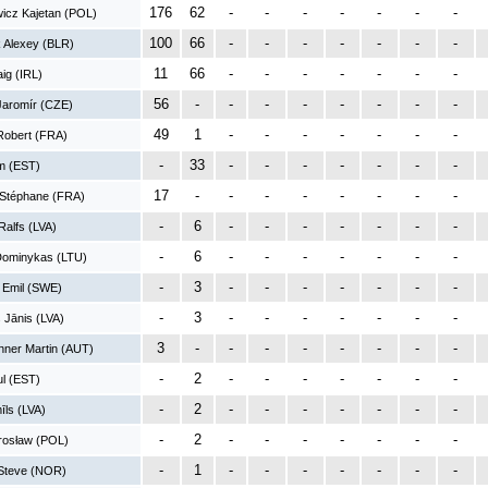
176
62
-
-
-
-
-
-
-
icz Kajetan (POL)
100
66
-
-
-
-
-
-
-
 Alexey (BLR)
11
66
-
-
-
-
-
-
-
ig (IRL)
56
-
-
-
-
-
-
-
-
Jaromír (CZE)
49
1
-
-
-
-
-
-
-
Robert (FRA)
-
33
-
-
-
-
-
-
-
im (EST)
17
-
-
-
-
-
-
-
-
 Stéphane (FRA)
-
6
-
-
-
-
-
-
-
Ralfs (LVA)
-
6
-
-
-
-
-
-
-
 Dominykas (LTU)
-
3
-
-
-
-
-
-
-
 Emil (SWE)
-
3
-
-
-
-
-
-
-
 Jānis (LVA)
3
-
-
-
-
-
-
-
-
hner Martin (AUT)
-
2
-
-
-
-
-
-
-
l (EST)
-
2
-
-
-
-
-
-
-
ls (LVA)
-
2
-
-
-
-
-
-
-
rosław (POL)
-
1
-
-
-
-
-
-
-
Steve (NOR)