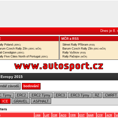
Dnes je 8.
E
MČR
a
RSS
lly Poland
Silmet Rally Příbram
(JERC)
(RSS)
rum Czech Rally Zlín
Barum Czech Rally Zlín
(JERC, MČR)
(ERC+MČR)
li Ceredigion
Rally Vyškov
(JERC)
(RSS)
lly Five Cities North of Portugal
Rally Pačejov
(JERC)
(MČR)
 Evropy 2015
endář závodů
bodování
C Týmy
ERC2
ERC2 Týmy
ERC3
ERC3 Týmy
RZ
CMRFT
ICE
GRAVEL
ASPHALT
ters
a
JAN
LAT
CIR
ACO
YPR
EST
BAR
CYP
ACR
V