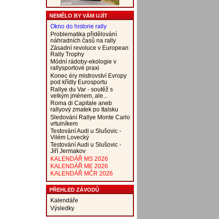
NEMĚLO BY VÁM UJÍT
Okno do historie rally
Problematika přidělování
náhradních časů na rally
Zásadní revoluce v European
Rally Trophy
Módní rádoby-ekologie v
rallysportové praxi
Konec éry mistrovství Evropy
pod křídly Eurosportu
Rallye du Var - soutěž s
velkým jménem, ale...
Roma di Capitale aneb
rallyový zmatek po Italsku
Sledování Rallye Monte Carlo
vrtulníkem
Testování Audi u Slušovic -
Vilém Lovecký
Testování Audi u Slušovic -
Jiří Jermakov
KALENDÁŘ MS 2026
KALENDÁŘ ME 2026
KALENDÁŘ MČR 2026
PŘEHLED ZÁVODŮ
Kalendáře
Výsledky