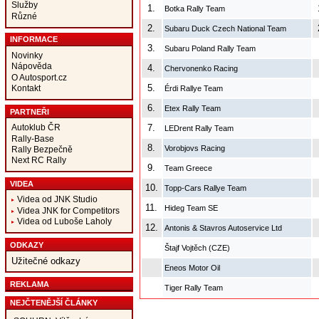
Služby
1.
Botka Rally Team
Různé
2.
Subaru Duck Czech National Team
INFORMACE
3.
Subaru Poland Rally Team
Novinky
Nápověda
4.
Chervonenko Racing
O Autosport.cz
5.
Kontakt
Érdi Rallye Team
6.
Etex Rally Team
PARTNEŘI
Autoklub ČR
7.
LEDrent Rally Team
Rally-Base
8.
Vorobjovs Racing
Rally Bezpečně
Next RC Rally
9.
Team Greece
VIDEA
10.
Topp-Cars Rallye Team
Videa od JNK Studio
11.
Hideg Team SE
Videa JNK for Competitors
Videa od Luboše Laholy
12.
Antonis & Stavros Autoservice Ltd
ODKAZY
Štajf Vojtěch (CZE)
Užitečné odkazy
Eneos Motor Oil
REKLAMA
Tiger Rally Team
NEJČTENĚJŠÍ ČLÁNKY