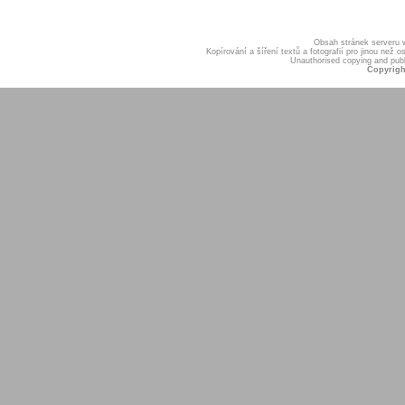
Obsah stránek serveru
Kopírování a šíření textů a fotografií pro jinou ne
Unauthorised copying and publis
Copyrigh