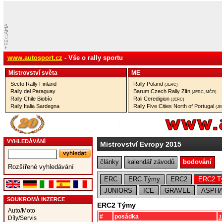
www.autosport.cz
- Vše o rally sportu
Mistrovství­ světa
ME
Secto Rally Finland
Rally Poland
(JERC)
Rally del Paraguay
Barum Czech Rally Zlín
(JERC, MČR)
Rally Chile Biobío
Rali Ceredigion
(JERC)
Rally Italia Sardegna
Rally Five Cities North of Portugal
(J
VYHLEDÁVÁNÍ
Mistrovství Evropy 2015
články
kalendář závodů
bodování
Rozšířené vyhledávání
ERC
ERC Týmy
ERC2
ERC2 T
JUNIORS
ICE
GRAVEL
ASPHA
SOUKROMÁ INZERCE
ERC2 Týmy
Auto/Moto
#
posádka
J
Díly/Servis