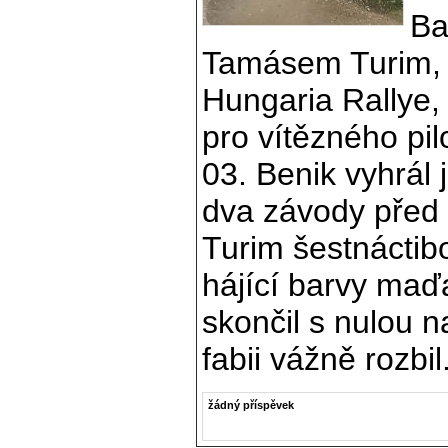
Ba
Tamásem Turim, a
Hungaria Rallye,
pro vítězného p
03. Benik vyhrál j
dva závody před
Turim šestnáctib
hájící barvy maď
skončil s nulou 
fabii vážně rozbil
žádný příspěvek