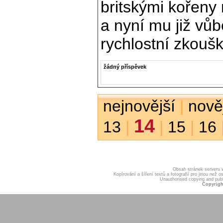
britskými kořeny
a nyní mu již vůb
rychlostní zkoušk
žádný příspěvek
nejnovější
|
nově
14
13
|
|
15
|
16
Obsah stránek serveru
Kopírování a šíření textů a fotografií pro jinou ne
Unauthorised copying and publis
Copyrigh