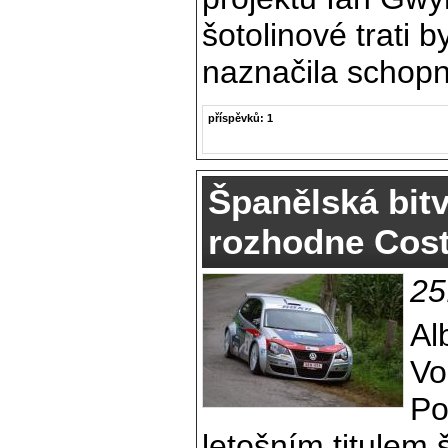
šotolinové trati b
naznačila schopn
příspěvků: 1
Španělská bitv
rozhodne Cost
25
Al
Vo
Po
letošním titulem