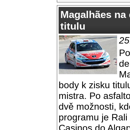
Magalhães na 
titulu
25
Po
de
Ma
body k zisku titu
mistra. Po asfalt
dvě možnosti, kde
programu je Rali
Casinos do Algar