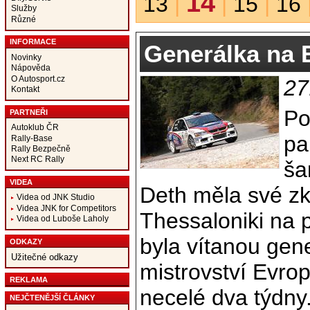
14
13
|
|
15
|
16
Služby
Různé
INFORMACE
Generálka na 
Novinky
Nápověda
O Autosport.cz
27
Kontakt
Po
PARTNEŘI
Autoklub ČR
pa
Rally-Base
Rally Bezpečně
Next RC Rally
ša
VIDEA
Deth měla své zk
Videa od JNK Studio
Videa JNK for Competitors
Thessaloniki na p
Videa od Luboše Laholy
byla vítanou gen
ODKAZY
Užitečné odkazy
mistrovství Evrop
REKLAMA
necelé dva týdny
NEJČTENĚJŠÍ ČLÁNKY