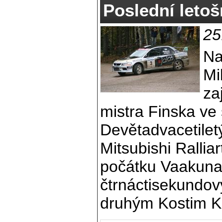
Poslední letoš
25
Na
Mi
zaj
mistra Finska ve
Devětadvacetilet
Mitsubishi Rallia
počátku Vaakuna R
čtrnáctisekundo
druhým Kostim K