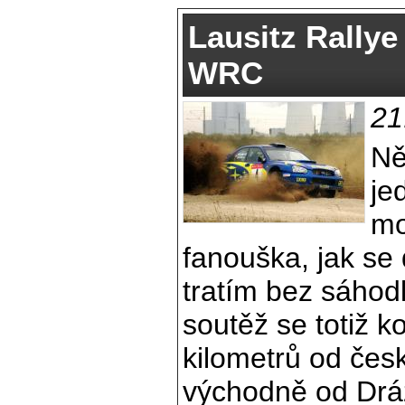
Lausitz Rallye
WRC
21
Ně
je
mo
fanouška, jak se 
tratím bez sáhod
soutěž se totiž k
kilometrů od če
východně od Drá