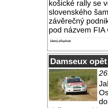
košické rally se 
slovenského šam
závěrečný podnik
pod názvem FIA 
žádný příspěvek
Damseux opět 
26
Ja
Os
do