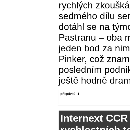
rychlých zkoušká
sedmého dílu ser
dotáhl se na tým
Pastranu – oba m
jeden bod za nim
Pinker, což zname
posledním podnik
ještě hodně dram
příspěvků: 1
Internext CCR
rychlostních t