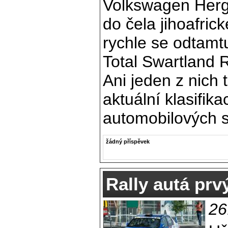
Volkswagen Her
do čela jihoafric
rychle se odtamt
Total Swartland R
Ani jeden z nich t
aktuální klasifika
automobilových 
žádný příspěvek
Rally autá prv
26