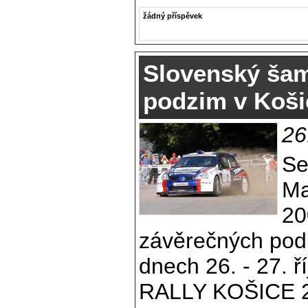
žádný příspěvek
Slovenský šam
podzim v Koši
26
Se
Ma
20
závěrečných pod
dnech 26. - 27.
RALLY KOŠICE 200