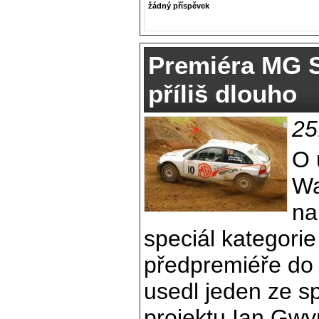
žádný příspěvek
Premiéra MG S
příliš dlouho
25
O 
Wa
na
speciál kategori
předpremiéře do
usedl jeden ze s
projektu Ian Gwy