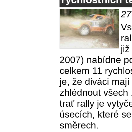
27
Vs
ra
ji
2007) nabídne p
celkem 11 rychlos
je, že diváci ma
zhlédnout všech
trať rally je vyt
úsecích, které s
směrech.