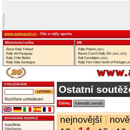
www.autosport.cz
- Vše o rally sportu
Mistrovství­ světa
ME
Secto Rally Finland
Rally Poland
(JERC)
Rally del Paraguay
Barum Czech Rally Zlín
(JERC, MČR)
Rally Chile Biobío
Rali Ceredigion
(JERC)
Rally Italia Sardegna
Rally Five Cities North of Portugal
(J
VYHLEDÁVÁNÍ
Ostatní soutěž
Rozšířené vyhledávání
články
kalendář závodů
nejnovější
|
nově
SOUKROMÁ INZERCE
Auto/Moto
Díly/Servis