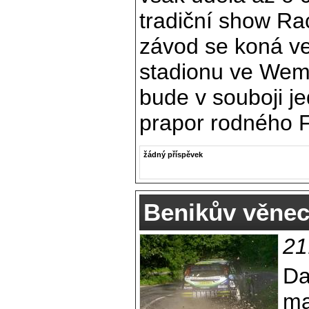
tradiční show Ra
závod se koná ve 
stadionu ve Wem
bude v souboji je
prapor rodného F
žádný příspěvek
Benikův věnec
21
Da
ma