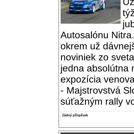
Už
tý
ju
Autosalónu Nitra
okrem už dávnejš
noviniek zo sveta
jedna absolútna 
expozícia venova
- Majstrovstvá S
súťažným rally v
žádný příspěvek