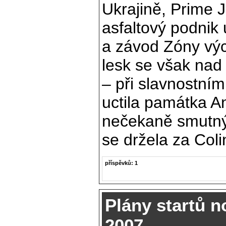
Ukrajině, Prime J
asfaltový podnik 
a závod Zóny výc
lesk se však nad
– při slavnostním
uctila památka A
nečekaně smutný 
se držela za Col
příspěvků: 1
Plány startů 
2007