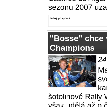
sezonu 2007 uza
žádný příspěvek
"Bosse" chce 
Champions
24
Ma
sv
ka
šotolinové Rally 
však udělá až o č