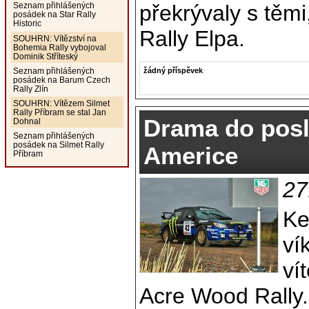
překrývaly s těmi
Seznam přihlášených
posádek na Star Rally
Historic
Rally Elpa.
SOUHRN: Vítězství na
Bohemia Rally vybojoval
Dominik Stříteský
žádný příspěvek
Seznam přihlášených
posádek na Barum Czech
Rally Zlín
SOUHRN: Vítězem Silmet
Rally Příbram se stal Jan
Drama do posl
Dohnal
Seznam přihlášených
posádek na Silmet Rally
Americe
Příbram
27
Ke
ví
ví
Acre Wood Rally.