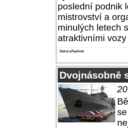
poslední podnik
mistrovství a orga
minulých letech 
atraktivními voz
žádný příspěvek
Dvojnásobně s
20
Bě
se
ne