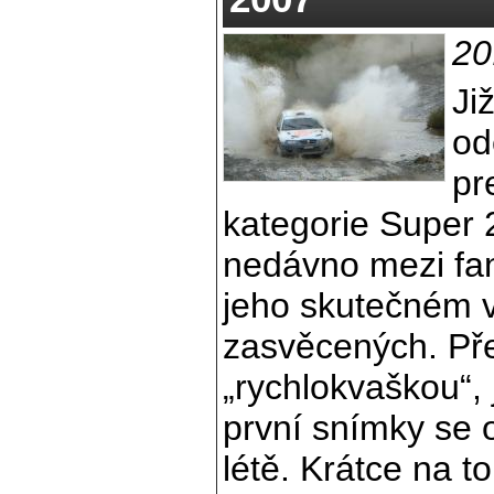
20
Ji
od
pr
kategorie Super 
nedávno mezi fan
jeho skutečném v
zasvěcených. Př
„rychlokvaškou“, 
první snímky se o
létě. Krátce na to