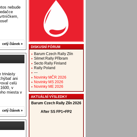
etos nebude
 sedačce
vrtníčkem,
Josef
celý článek »
DISKUSNÍ FÓRUM
Barum Czech Rally Zlín
Silmet Rally Příbram
Secto Rally Finland
Rally Poland
---
 trinásty
Novinky MČR 2026
chýbať ani
Novinky MS 2026
oval celú
Novinky ME 2026
S1600, v
ieho miesta v
AKTUÁLNÍ VÝSLEDKY
celý článek »