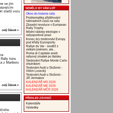
ne se jím
házejícím
NEMĚLO BY VÁM UJÍT
kt startů vozu
Okno do historie rally
Problematika přidělování
náhradních časů na rally
Zásadní revoluce v European
Rally Trophy
celý článek »
Módní rádoby-ekologie v
rallysportové praxi
Konec éry mistrovství Evropy
pod křídly Eurosportu
Rallye du Var - soutěž s
velkým jménem, ale...
Roma di Capitale aneb
tra
rallyový zmatek po Italsku
Rally Istra
Sledování Rallye Monte Carlo
ota z Mariboru
vrtulníkem
Testování Audi u Slušovic -
Vilém Lovecký
Testování Audi u Slušovic -
Jiří Jermakov
KALENDÁŘ MS 2026
celý článek »
KALENDÁŘ ME 2026
KALENDÁŘ MČR 2026
PŘEHLED ZÁVODŮ
Kalendáře
Výsledky
dičního