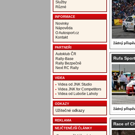
Služby
Různé
INFORMACE
Novinky
Nápověda
O Autosport.cz
Kontakt
žádný příspě
PARTNEŘI
Autoklub ČR
Rufa Sport
Rally-Base
Rally Bezpečně
Next RC Rally
VIDEA
Videa od JNK Studio
Videa JNK for Competitors
Videa od Luboše Laholy
ODKAZY
žádný příspě
Užitečné odkazy
REKLAMA
Race of C
NEJČTENĚJŠÍ ČLÁNKY