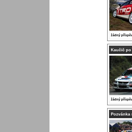
žádný příspě
Kaučič po 
žádný příspě
Pozvánka n