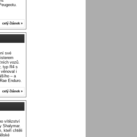
enž
Peugeotu.
celý článek »
ení své
listerem
žních vozů.
y, typ R4 s
 věnoval i
lšího – a
cRae Enduro.
celý článek »
ho vítězství
y Shalymar.
 kteří chtěli
nělské