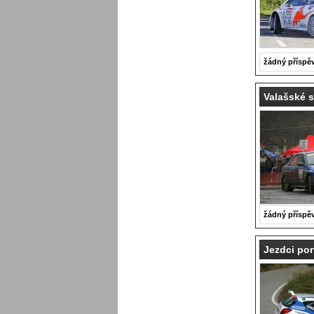
žádný příspě
Valašské s
žádný příspě
Jezdci por