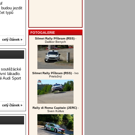
of
 budou jezdit
čet typů
FOTOGALERIE
Silmet Rally Příbram (RSS)
-
celý článek »
Dalibor Benych
í soutěžácké
vní lákadlo.
Silmet Rally Příbram (RSS)
- Ivo
Prieložný
é Audi Sport
celý článek »
Rally di Roma Capitale (JERC)
-
Sven Kollus