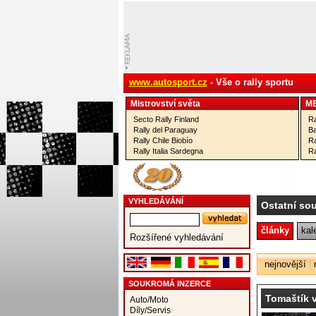
www.autosport.cz
- Vše o rally sportu
Mistrovství­ světa
M
Secto Rally Finland
Ra
Rally del Paraguay
Ba
Rally Chile Biobío
Ra
Rally Italia Sardegna
Ra
VYHLEDÁVÁNÍ
Ostatní so
články
kal
Rozšířené vyhledávání
nejnovější
|
SOUKROMÁ INZERCE
Tomaštík v
Auto/Moto
Díly/Servis