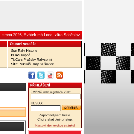
. srpna 2026, Svátek má Lada, zítra Soběslav
Ostatní­ soutěže
Star Rally Historic
BOAS Kopná
TipCars Pražský Rallysprint
Síť21 Mikuláš Rally Slušovice
PŘIHLÁŠENÍ
JMÉNO
:
nebo registrační číslo
HESLO:
Zapomněl jsem heslo.
Chci získat plný přístup.
Nastavit domovskou stránku!