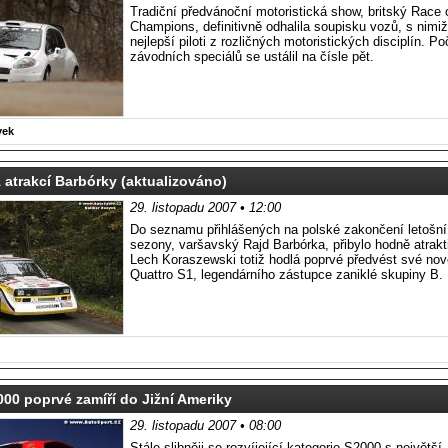
Tradiční předvánoční motoristická show, britský Race 
Champions, definitivně odhalila soupisku vozů, s nimiž
nejlepší piloti z rozličných motoristických disciplín. Po
závodních speciálů se ustálil na čísle pět.
vek
 atrakcí Barbórky (aktualizováno)
29. listopadu 2007 • 12:00
Do seznamu přihlášených na polské zakončení letošn
sezony, varšavský Rajd Barbórka, přibylo hodně atrakti
Lech Koraszewski totiž hodlá poprvé předvést své nov
Quattro S1, legendárního zástupce zaniklé skupiny B.
00 poprvé zamíří do Jižní Ameriky
29. listopadu 2007 • 08:00
Stále slibněji se rozvíjející kategorie S2000 s největší