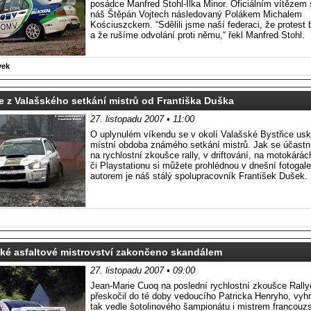
posádce Manfred Stohl-Ilka Minor. Oficiálním vítězem 
náš Štěpán Vojtech následovaný Polákem Michalem
Kościuszckem. “Sdělili jsme naší federaci, že protest
a že rušíme odvolání proti němu,“ řekl Manfred Stohl.
vek
e z Valašského setkání mistrů od Františka Duška
27. listopadu 2007 • 11:00
O uplynulém víkendu se v okolí Valašské Bystřice usk
místní obdoba známého setkání mistrů. Jak se účastn
na rychlostní zkoušce rally, v driftování, na motokárác
či Playstationu si můžete prohlédnou v dnešní fotogaler
autorem je náš stálý spolupracovník František Dušek.
ké asfaltové mistrovství zakončeno skandálem
27. listopadu 2007 • 09:00
Jean-Marie Cuoq na poslední rychlostní zkoušce Rally
přeskočil do té doby vedoucího Patricka Henryho, vyhrá
tak vedle šotolinového šampionátu i mistrem francouz