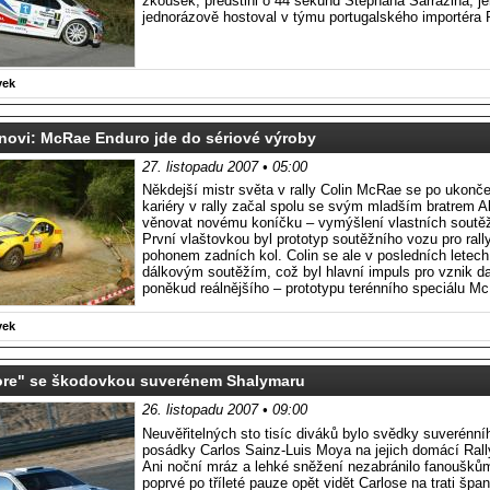
zkoušek, předstihl o 44 sekund Stéphana Sarrazina, j
jednorázově hostoval v týmu portugalského importéra 
vek
novi: McRae Enduro jde do sériové výroby
27. listopadu 2007 • 05:00
Někdejší mistr světa v rally Colin McRae se po ukonč
kariéry v rally začal spolu se svým mladším bratrem A
věnovat novému koníčku – vymýšlení vlastních soutě
První vlaštovkou byl prototyp soutěžního vozu pro rall
pohonem zadních kol. Colin se ale v posledních letech
dálkovým soutěžím, což byl hlavní impuls pro vznik da
poněkud reálnějšího – prototypu terénního speciálu M
vek
ore" se škodovkou suverénem Shalymaru
26. listopadu 2007 • 09:00
Neuvěřitelných sto tisíc diváků bylo svědky suverénní
posádky Carlos Sainz-Luis Moya na jejich domácí Rall
Ani noční mráz a lehké sněžení nezabránilo fanouškům,
poprvé po tříleté pauze opět vidět Carlose na trati špa