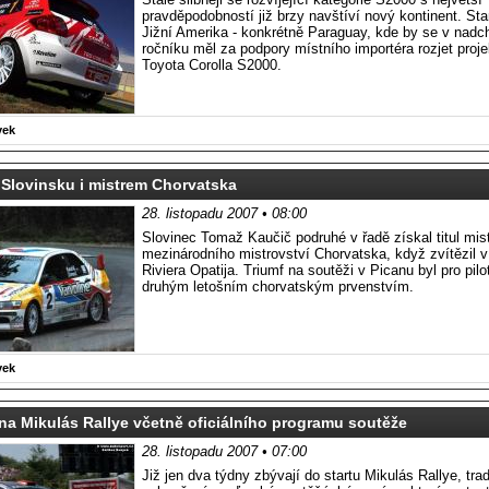
pravděpodobností již brzy navštíví nový kontinent. Sta
Jižní Amerika - konkrétně Paraguay, kde by se v nadc
ročníku měl za podpory místního importéra rozjet proje
Toyota Corolla S2000.
vek
Slovinsku i mistrem Chorvatska
28. listopadu 2007 • 08:00
Slovinec Tomaž Kaučič podruhé v řadě získal titul mis
mezinárodního mistrovství Chorvatska, když zvítězil v 
Riviera Opatija. Triumf na soutěži v Picanu byl pro pil
druhým letošním chorvatským prvenstvím.
vek
a Mikulás Rallye včetně oficiálního programu soutěže
28. listopadu 2007 • 07:00
Již jen dva týdny zbývají do startu Mikulás Rallye, tra