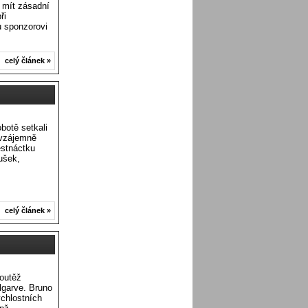
 mít zásadní
ři
u sponzorovi
celý článek »
botě setkali
i vzájemně
estnáctku
ušek,
celý článek »
soutěž
lgarve. Bruno
ychlostních