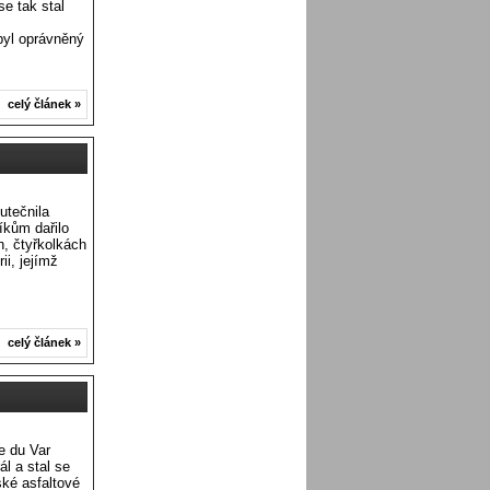
se tak stal
 byl oprávněný
celý článek »
utečnila
íkům dařilo
h, čtyřkolkách
ii, jejímž
celý článek »
e du Var
l a stal se
ské asfaltové