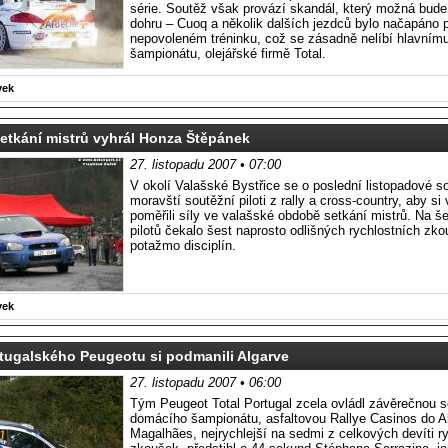
série. Soutěž však provází skandál, který možná bude
dohru – Cuoq a několik dalších jezdců bylo načapáno p
nepovoleném tréninku, což se zásadně nelíbí hlavním
šampionátu, olejářské firmě Total.
vek
etkání mistrů vyhrál Honza Štěpánek
27. listopadu 2007 • 07:00
V okolí Valašské Bystřice se o poslední listopadové so
moravští soutěžní piloti z rally a cross-country, aby s
poměřili síly ve valašské obdobě setkání mistrů. Na š
pilotů čekalo šest naprosto odlišných rychlostních zko
potažmo disciplín.
vek
tugalského Peugeotu si podmanili Algarve
27. listopadu 2007 • 06:00
Tým Peugeot Total Portugal zcela ovládl závěrečnou 
domácího šampionátu, asfaltovou Rallye Casinos do A
Magalhães, nejrychlejší na sedmi z celkových devíti r