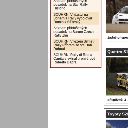
Seznam přihlášených
posádek na Star Rally
Historic
SOUHRN: Vítězství na
Bohemia Rally vybojoval
Dominik Stříteský
Seznam přihlášených
posádek na Barum Czech
Rally Zlín
žádný příspě
SOUHRN: Vítězem Silmet
Rally Příbram se stal Jan
Dohnal
Quattro S1
SOUHRN: Rally di Roma
Capitale vyhrál premiérově
Roberto Dapra
příspěvků: 3
Toyoty S20