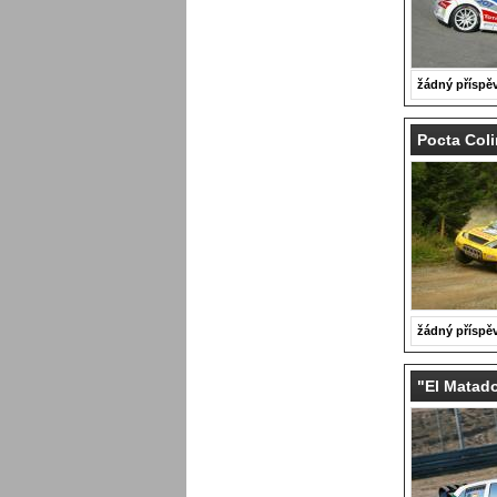
žádný příspě
Pocta Coli
žádný příspě
"El Matad