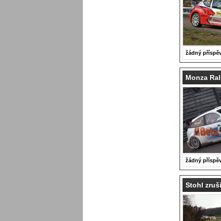
žádný příspě
Monza Ral
žádný příspě
Stohl zruš