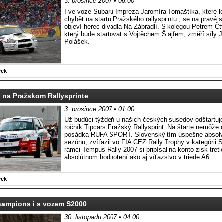
3. prosince 2007 • 08:00
I ve voze Subaru Impreza Jaromíra Tomaštíka, které l
chybět na startu Pražského rallysprintu , se na pravé
objeví herec divadla Na Zábradlí. S kolegou Petrem Čt
který bude startovat s Vojtěchem Štajfem, změří síly 
Polášek.
vek
 na Pražskom Rallysprinte
3. prosince 2007 • 01:00
Už budúci týždeň u našich českých susedov odštartuje
ročník Tipcars Pražský Rallysprint. Na štarte nemôže 
posádka RUFA SPORT. Slovenský tím úspešne absolv
sezónu, zvíťazil vo FIA CEZ Rally Trophy v kategórii 
rámci Tempus Rally 2007 si pripísal na konto zisk tret
absolútnom hodnotení ako aj víťazstvo v triede A6.
vek
hampions i s vozem S2000
30. listopadu 2007 • 04:00