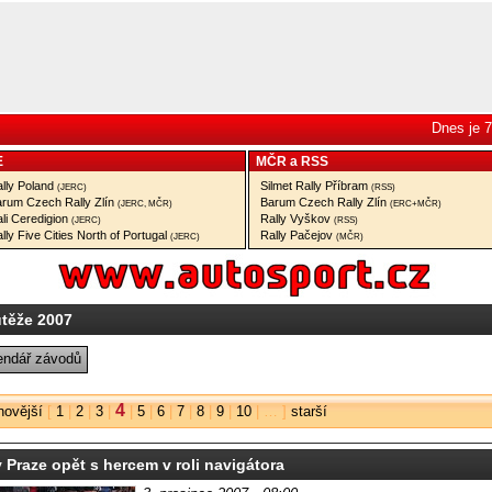
Dnes je 7
E
MČR
a
RSS
lly Poland
Silmet Rally Příbram
(JERC)
(RSS)
rum Czech Rally Zlín
Barum Czech Rally Zlín
(JERC, MČR)
(ERC+MČR)
li Ceredigion
Rally Vyškov
(JERC)
(RSS)
lly Five Cities North of Portugal
Rally Pačejov
(JERC)
(MČR)
utěže 2007
endář závodů
4
novější
[
1
|
2
|
3
|
|
5
|
6
|
7
|
8
|
9
|
10
| … ]
starší
 Praze opět s hercem v roli navigátora