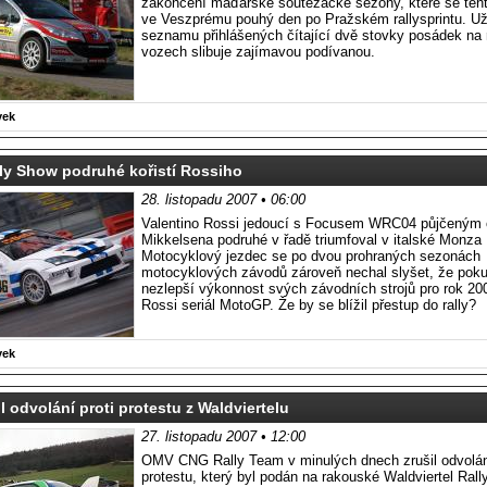
zakončení maďarské soutěžácké sezóny, které se tent
ve Veszprému pouhý den po Pražském rallysprintu. Už
seznamu přihlášených čítající dvě stovky posádek na
vozech slibuje zajímavou podívanou.
vek
ly Show podruhé kořistí Rossiho
28. listopadu 2007 • 06:00
Valentino Rossi jedoucí s Focusem WRC04 půjčeným 
Mikkelsena podruhé v řadě triumfoval v italské Monza
Motocyklový jezdec se po dvou prohraných sezonách
motocyklových závodů zároveň nechal slyšet, že po
nezlepší výkonnost svých závodních strojů pro rok 200
Rossi seriál MotoGP. Že by se blížil přestup do rally?
vek
il odvolání proti protestu z Waldviertelu
27. listopadu 2007 • 12:00
OMV CNG Rally Team v minulých dnech zrušil odvolání
protestu, který byl podán na rakouské Waldviertel Rally