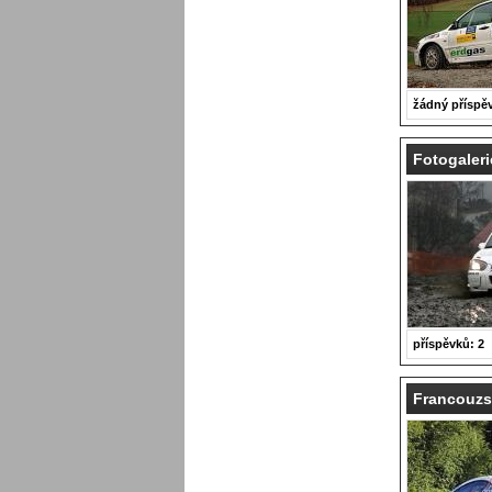
žádný příspě
Fotogaleri
příspěvků: 2
Francouzs