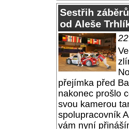
Sestřih záběrů
od Aleše Trhlí
22
Ve
zl
No
přejímka před Ba
nakonec prošlo 
svou kamerou ta
spolupracovník Al
vám nyní přináší