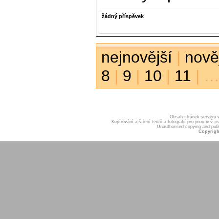
žádný příspěvek
nejnovější
|
nově
8
|
9
|
10
|
11
| …
Obsah stránek serveru
Kopírování a šíření textů a fotografií pro jinou ne
Unauthorised copying and publis
Copyrigh