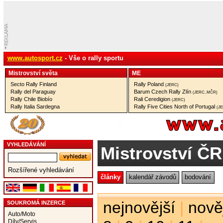
www.autosport.cz
- Vše o rally sportu
Mistrovství­ světa
ME
Secto Rally Finland
Rally Poland
(JERC)
Rally del Paraguay
Barum Czech Rally Zlín
(JERC, MČR)
Rally Chile Biobío
Rali Ceredigion
(JERC)
Rally Italia Sardegna
Rally Five Cities North of Portugal
(J
VYHLEDÁVÁNÍ
Mistrovství ČR
Rozšířené vyhledávání
články
kalendář závodů
bodování
nejnovější
|
nově
SOUKROMÁ INZERCE
Auto/Moto
Díly/Servis