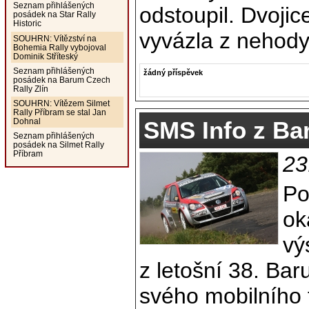
Seznam přihlášených
odstoupil. Dvoji
posádek na Star Rally
Historic
vyvázla z nehod
SOUHRN: Vítězství na
Bohemia Rally vybojoval
Dominik Stříteský
Seznam přihlášených
žádný příspěvek
posádek na Barum Czech
Rally Zlín
SOUHRN: Vítězem Silmet
Rally Příbram se stal Jan
SMS Info z Bar
Dohnal
Seznam přihlášených
posádek na Silmet Rally
Příbram
23
Po
ok
vý
z letošní 38. Bar
svého mobilního