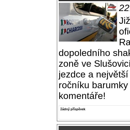
22
Ji
of
Ra
dopoledního sha
zoně ve Slušovic
jezdce a největší 
ročníku barumky -
komentáře!
žádný příspěvek