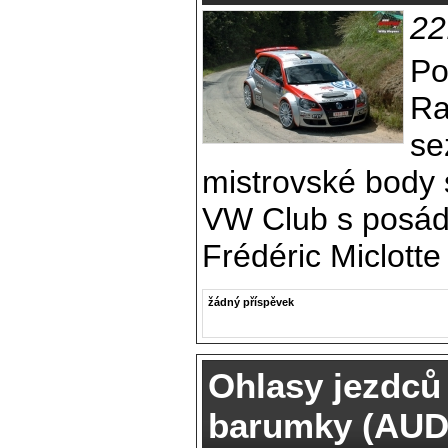
22
Po
Ra
se
mistrovské body 
VW Club s posád
Frédéric Miclotte 
žádný příspěvek
Ohlasy jezdců
barumky (AUD