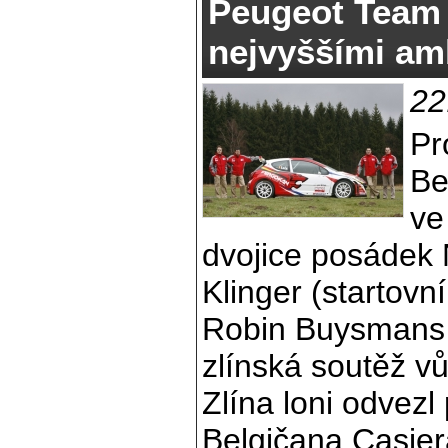
Peugeot Team 
nejvyššími am
22
Pr
Be
ve
dvojice posádek N
Klinger (startovn
Robin Buysmans (
zlínská soutěž v
Zlína loni odvezl
Belgičana Casiera