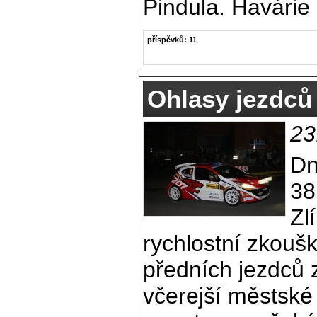
Pindula. Havárie
příspěvků: 11
Ohlasy jezdců
23
Dn
38
Zl
rychlostní zkouš
předních jezdců z
včerejší městské