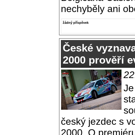
nechyběly ani ob
žádný příspěvek
České vyznava
2000 prověří e
22
Je
st
so
český jezdec s v
2000. O premiér