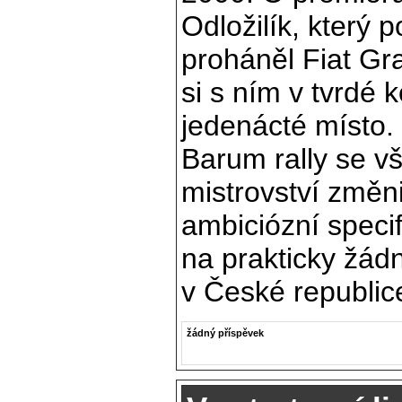
Odložilík, který p
proháněl Fiat Gr
si s ním v tvrdé 
jedenácté místo.
Barum rally se 
mistrovství změni
ambiciózní specif
na prakticky žá
v České republic
žádný příspěvek