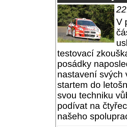
22
V 
čá
us
testovací zkoušk
posádky naposle
nastavení svých
startem do letošn
svou techniku vůb
podívat na čtyřec
našeho spoluprac