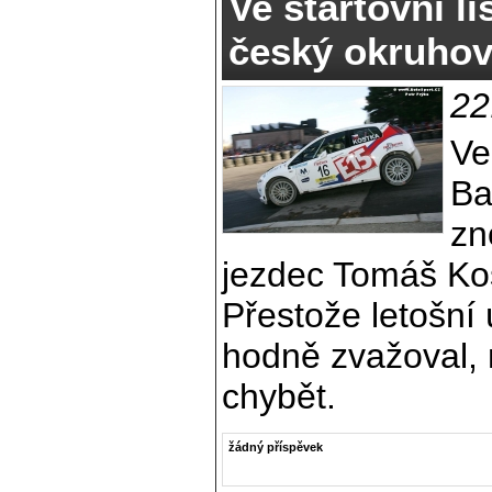
Ve startovní li
český okruho
22
Ve
Ba
zn
jezdec Tomáš Kost
Přestože letošní
hodně zvažoval, 
chybět.
žádný příspěvek