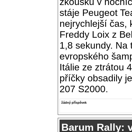
zkoušku v nočníc
stáje Peugeot Te
nejrychlejší čas,
Freddy Loix z Be
1,8 sekundy. Na t
evropského šamp
Itálie ze ztrátou 
příčky obsadily 
207 S2000.
žádný příspěvek
Barum Rally: 