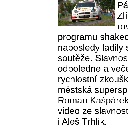
Pá
Zl
ro
programu shake
naposledy ladily
soutěže. Slavnost
odpoledne a veče
rychlostní zkouš
městská superspe
Roman Kašpárek 
video ze slavnost
i Aleš Trhlík.