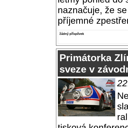
naznačuje, že se
příjemné zpestřen
žádný příspěvek
Primátorka Zlí
sveze v závod
22
Ne
sl
ra
tisková konferen