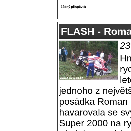
žádný příspěvek
FLASH - Roman
23
Hn
ry
le
jednoho z největš
posádka Roman K
havarovala se s
Super 2000 na ry