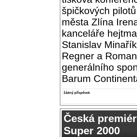
špičkových pilotů
města Zlína Iren
kanceláře hejtma
Stanislav Minařík
Regner a Roman 
generálního sponz
Barum Continenta
žádný příspěvek
Česká premiér
Super 2000