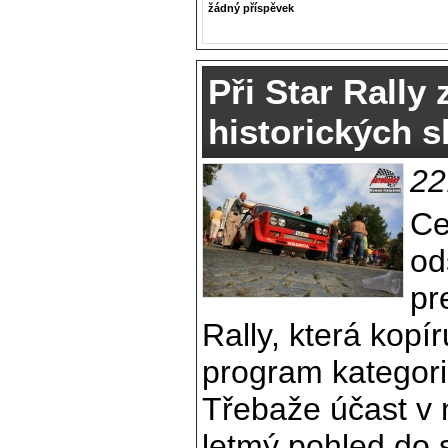
žádný příspěvek
Při Star Rally 
historických 
22
Ce
od
pr
Rally, která kopír
program kategor
Třebaže účast v n
letmý pohled do st