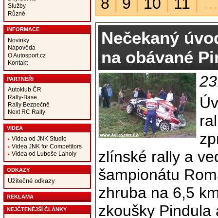
8
|
9
|
10
|
11
| …
Služby
Různé
INFORMACE
Nečekaný úvod
Novinky
Nápověda
na obávané Pi
O Autosport.cz
Kontakt
23
PARTNEŘI
Autoklub ČR
Úv
Rally-Base
Rally Bezpečně
Next RC Rally
ra
VIDEA
zp
Videa od JNK Studio
Videa JNK for Competitors
zlínské rally a v
Videa od Luboše Laholy
šampionátu Roma
ODKAZY
Užitečné odkazy
zhruba na 6,5 km
REKLAMA
zkoušky Pindula 
NEJČTENĚJŠÍ ČLÁNKY