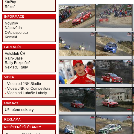
Služby
Různé
INFORMACE
Novinky
Nápověda
O Autosport.cz
Kontakt
PARTNEŘI
Autoklub ČR
Rally-Base
Rally Bezpečně
Next RC Rally
VIDEA
Videa od JNK Studio
Videa JNK for Competitors
Videa od Luboše Laholy
ODKAZY
Užitečné odkazy
REKLAMA
NEJČTENĚJŠÍ ČLÁNKY