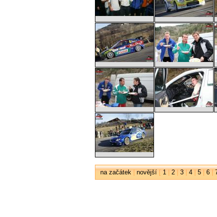
na začátek
|
novější
[
1
|
2
|
3
|
4
|
5
|
6
|