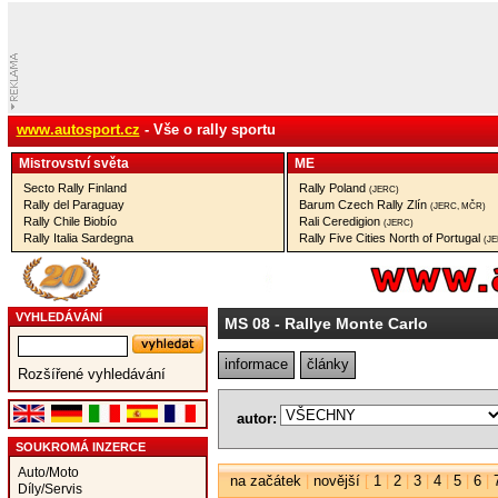
www.autosport.cz
- Vše o rally sportu
Mistrovství­ světa
ME
Secto Rally Finland
Rally Poland
(JERC)
Rally del Paraguay
Barum Czech Rally Zlín
(JERC, MČR)
Rally Chile Biobío
Rali Ceredigion
(JERC)
Rally Italia Sardegna
Rally Five Cities North of Portugal
(J
VYHLEDÁVÁNÍ
MS 08
- Rallye Monte Carlo
informace
články
Rozšířené vyhledávání
autor:
SOUKROMÁ INZERCE
Auto/Moto
na začátek
|
novější
[
1
|
2
|
3
|
4
|
5
|
6
|
Díly/Servis