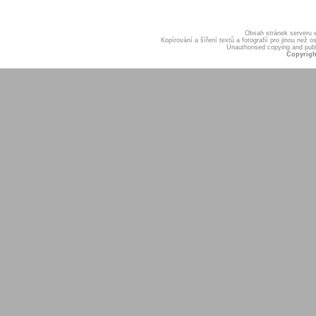
Obsah stránek serveru
Kopírování a šíření textů a fotografií pro jinou ne
Unauthorised copying and publis
Copyrigh