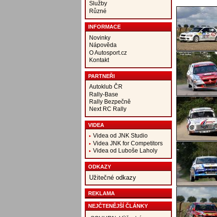
Služby
Různé
INFORMACE
Novinky
Nápověda
O Autosport.cz
Kontakt
PARTNEŘI
Autoklub ČR
Rally-Base
Rally Bezpečně
Next RC Rally
VIDEA
Videa od JNK Studio
Videa JNK for Competitors
Videa od Luboše Laholy
ODKAZY
Užitečné odkazy
REKLAMA
NEJČTENĚJŠÍ ČLÁNKY