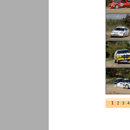
1
[
|
2
|
3
|
4