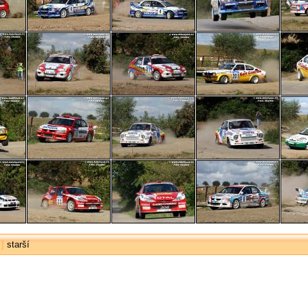
]
starší