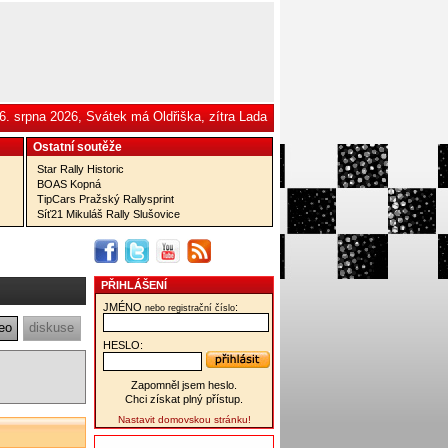
6. srpna 2026, Svátek má Oldřiška, zítra Lada
Ostatní­ soutěže
Star Rally Historic
BOAS Kopná
TipCars Pražský Rallysprint
Síť21 Mikuláš Rally Slušovice
PŘIHLÁŠENÍ
JMÉNO
:
nebo registrační číslo
eo
diskuse
HESLO:
Zapomněl jsem heslo.
Chci získat plný přístup.
Nastavit domovskou stránku!