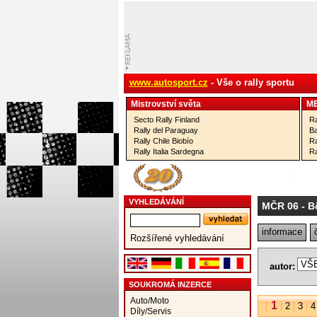
www.autosport.cz
- Vše o rally sportu
Mistrovství­ světa
M
Secto Rally Finland
Ra
Rally del Paraguay
Ba
Rally Chile Biobío
Ra
Rally Italia Sardegna
Ra
VYHLEDÁVÁNÍ
MČR 06
- B
informace
Rozšířené vyhledávání
autor:
SOUKROMÁ INZERCE
Auto/Moto
1
[
|
2
|
3
|
4
Díly/Servis