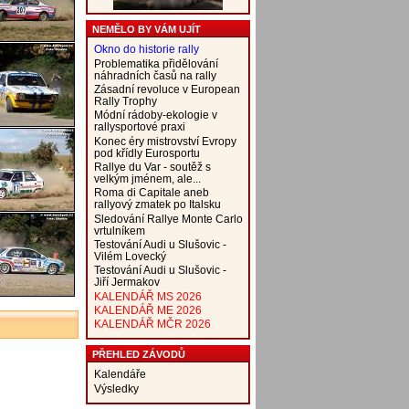
NEMĚLO BY VÁM UJÍT
Okno do historie rally
Problematika přidělování
náhradních časů na rally
Zásadní revoluce v European
Rally Trophy
Módní rádoby-ekologie v
rallysportové praxi
Konec éry mistrovství Evropy
pod křídly Eurosportu
Rallye du Var - soutěž s
velkým jménem, ale...
Roma di Capitale aneb
rallyový zmatek po Italsku
Sledování Rallye Monte Carlo
vrtulníkem
Testování Audi u Slušovic -
Vilém Lovecký
Testování Audi u Slušovic -
Jiří Jermakov
KALENDÁŘ MS 2026
KALENDÁŘ ME 2026
KALENDÁŘ MČR 2026
PŘEHLED ZÁVODŮ
Kalendáře
Výsledky