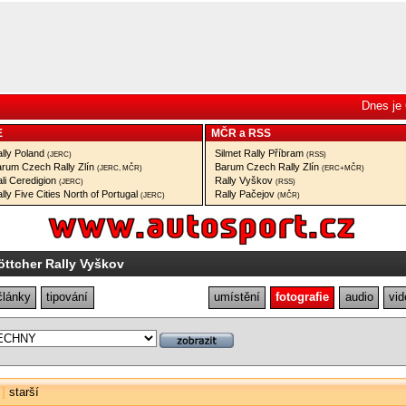
Dnes je 
E
MČR
a
RSS
lly Poland
Silmet Rally Příbram
(JERC)
(RSS)
rum Czech Rally Zlín
Barum Czech Rally Zlín
(JERC, MČR)
(ERC+MČR)
li Ceredigion
Rally Vyškov
(JERC)
(RSS)
lly Five Cities North of Portugal
Rally Pačejov
(JERC)
(MČR)
öttcher Rally Vyškov
články
tipování
umístění
fotografie
audio
vid
]
starší