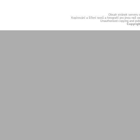
Obsah stránek serveru
Kopírování a šíření textů a fotografií pro jinou ne
Unauthorised copying and publis
Copyrigh