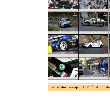
3
na začátek
|
novější
[
1
|
2
|
|
4
|
5
]
sta