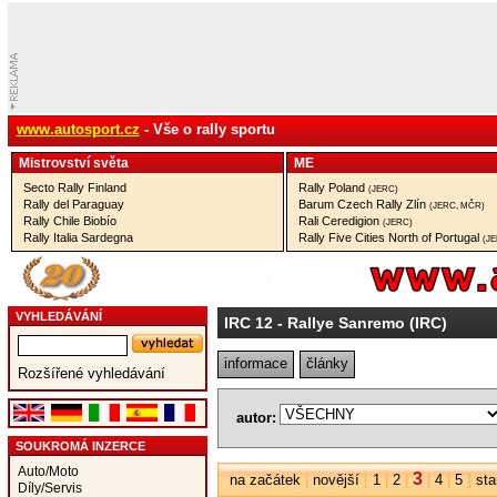
www.autosport.cz
- Vše o rally sportu
Mistrovství­ světa
ME
Secto Rally Finland
Rally Poland
(JERC)
Rally del Paraguay
Barum Czech Rally Zlín
(JERC, MČR)
Rally Chile Biobío
Rali Ceredigion
(JERC)
Rally Italia Sardegna
Rally Five Cities North of Portugal
(J
VYHLEDÁVÁNÍ
IRC 12
- Rallye Sanremo (IRC)
informace
články
Rozšířené vyhledávání
autor:
SOUKROMÁ INZERCE
Auto/Moto
3
na začátek
|
novější
[
1
|
2
|
|
4
|
5
]
sta
Díly/Servis