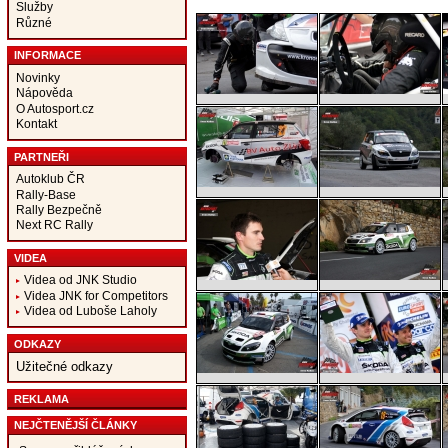
Služby
Různé
INFORMACE
Novinky
Nápověda
O Autosport.cz
Kontakt
PARTNEŘI
Autoklub ČR
Rally-Base
Rally Bezpečně
Next RC Rally
VIDEA
Videa od JNK Studio
Videa JNK for Competitors
Videa od Luboše Laholy
ODKAZY
Užitečné odkazy
REKLAMA
NEJČTENĚJŠÍ ČLÁNKY