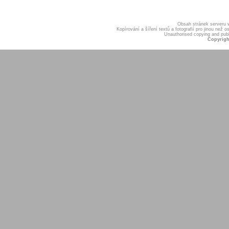
Obsah stránek serveru
Kopírování a šíření textů a fotografií pro jinou ne
Unauthorised copying and publis
Copyrigh