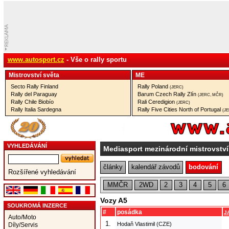
www.autosport.cz
- Vše o rally sportu
Mistrovství­ světa
ME
Secto Rally Finland
Rally Poland
(JERC)
Rally del Paraguay
Barum Czech Rally Zlín
(JERC, MČR)
Rally Chile Biobío
Rali Ceredigion
(JERC)
Rally Italia Sardegna
Rally Five Cities North of Portugal
(J
VYHLEDÁVÁNÍ
Mediasport mezinárodní mistrovstv
články
kalendář závodů
bodování
Rozšířené vyhledávání
MMČR
2WD
2
3
4
5
6
Vozy A5
SOUKROMÁ INZERCE
#
posádka
J
Auto/Moto
1.
Hodaň Vlastimil (CZE)
Díly/Servis