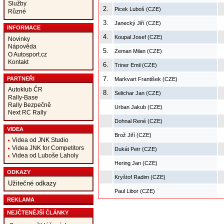
Služby
2.
Picek Luboš (CZE)
Různé
3.
Janecký Jiří (CZE)
INFORMACE
4.
Koupal Josef (CZE)
Novinky
Nápověda
5.
Zeman Milan (CZE)
O Autosport.cz
Kontakt
6.
Triner Emil (CZE)
7.
PARTNEŘI
Markvart František (CZE)
Autoklub ČR
8.
Selichar Jan (CZE)
Rally-Base
Rally Bezpečně
Urban Jakub (CZE)
Next RC Rally
Dohnal René (CZE)
VIDEA
Brož Jiří (CZE)
Videa od JNK Studio
Videa JNK for Competitors
Dukát Petr (CZE)
Videa od Luboše Laholy
Hering Jan (CZE)
ODKAZY
Kryštof Radim (CZE)
Užitečné odkazy
Paul Libor (CZE)
REKLAMA
NEJČTENĚJŠÍ ČLÁNKY