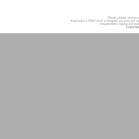
Obsah stránek serveru
Kopírování a šíření textů a fotografií pro jinou ne
Unauthorised copying and publis
Copyrigh