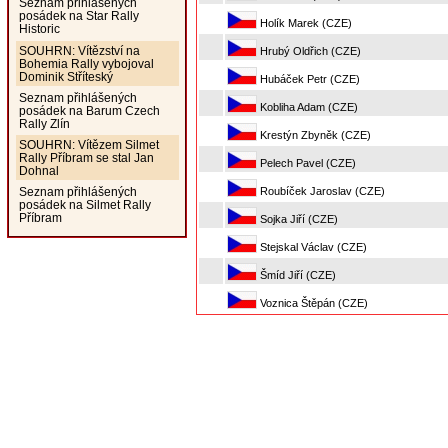
Seznam přihlášených
posádek na Star Rally
Holík Marek (CZE)
Historic
SOUHRN: Vítězství na
Hrubý Oldřich (CZE)
Bohemia Rally vybojoval
Dominik Stříteský
Hubáček Petr (CZE)
Seznam přihlášených
Kobliha Adam (CZE)
posádek na Barum Czech
Rally Zlín
Krestýn Zbyněk (CZE)
SOUHRN: Vítězem Silmet
Rally Příbram se stal Jan
Pelech Pavel (CZE)
Dohnal
Roubíček Jaroslav (CZE)
Seznam přihlášených
posádek na Silmet Rally
Příbram
Sojka Jiří (CZE)
Stejskal Václav (CZE)
Šmíd Jiří (CZE)
Voznica Štěpán (CZE)