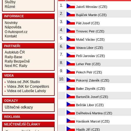
Služby
1.
Různé
Jakeš Miroslav (CZE)
2.
Bujáček Martin (CZE)
INFORMACE
3.
Novinky
Pátl Josef (CZE)
Nápověda
4.
Trnovec Petr (CZE)
O Autosport.cz
Kontakt
5.
Mulač Václav (CZE)
PARTNEŘI
6.
Votava Libor (CZE)
Autoklub ČR
7.
Pešl Jaroslav (CZE)
Rally-Base
Rally Bezpečně
8.
Leher Petr (CZE)
Next RC Rally
9.
Pelech Petr (CZE)
VIDEA
10.
Pokorný Zdeněk (CZE)
Videa od JNK Studio
Videa JNK for Competitors
Baller Zbyněk (CZE)
Videa od Luboše Laholy
Bartončík Josef (CZE)
ODKAZY
Bešťák Libor (CZE)
Užitečné odkazy
Daňhelová Martina (CZE)
REKLAMA
Havlásek Marcel (CZE)
NEJČTENĚJŠÍ ČLÁNKY
Hladík Jiří (CZE)