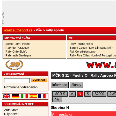
www.autosport.cz
- Vše o rally sportu
Mistrovství­ světa
ME
Secto Rally Finland
Rally Poland
(JERC)
Rally del Paraguay
Barum Czech Rally Zlín
(JERC, MČR)
Rally Chile Biobío
Rali Ceredigion
(JERC)
Rally Italia Sardegna
Rally Five Cities North of Portugal
(J
VYHLEDÁVÁNÍ
MČR-S 11
- Fuchs Oil Rally Agropa 
informace
články
Rozšířené vyhledávání
MČR-S
A
N
S
S2000
2W
PM
SOUKROMÁ INZERCE
Skupina N
Auto/Moto
Díly/Servis
#
posádka