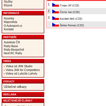
Služby
1.
Různé
Trojan Jiří (CZE)
2.
Černý Jan (CZE)
INFORMACE
3.
Novinky
Kaválek Aleš (CZE)
Nápověda
Štefan Roman (CZE)
O Autosport.cz
Kontakt
PARTNEŘI
Autoklub ČR
Rally-Base
Rally Bezpečně
Next RC Rally
VIDEA
Videa od JNK Studio
Videa JNK for Competitors
Videa od Luboše Laholy
ODKAZY
Užitečné odkazy
REKLAMA
NEJČTENĚJŠÍ ČLÁNKY