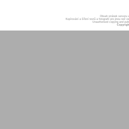
Obsah stránek serveru
Kopírování a šíření textů a fotografií pro jinou ne
Unauthorised copying and publis
Copyrigh