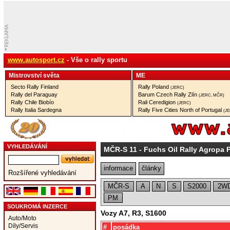
www.autosport.cz
- Vše o rally sportu
Mistrovství­ světa
ME
Secto Rally Finland
Rally Poland
(JERC)
Rally del Paraguay
Barum Czech Rally Zlín
(JERC, MČR)
Rally Chile Biobío
Rali Ceredigion
(JERC)
Rally Italia Sardegna
Rally Five Cities North of Portugal
(J
VYHLEDÁVÁNÍ
MČR-S 11
- Fuchs Oil Rally Agropa 
informace
články
Rozšířené vyhledávání
MČR-S
A
N
S
S2000
2W
PM
SOUKROMÁ INZERCE
Vozy A7, R3, S1600
Auto/Moto
Díly/Servis
#
posádka