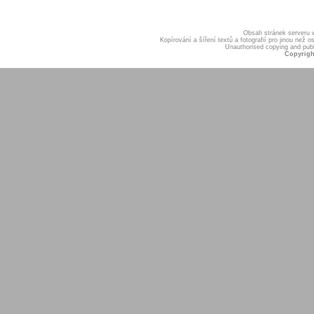
Obsah stránek serveru
Kopírování a šíření textů a fotografií pro jinou ne
Unauthorised copying and publis
Copyrigh