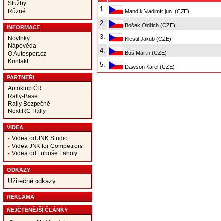
Služby
1.
Různé
Mandík Vladimír jun. (CZE)
2.
Boček Oldřich (CZE)
INFORMACE
3.
Novinky
Klestil Jakub (CZE)
Nápověda
4.
Búš Martin (CZE)
O Autosport.cz
Kontakt
5.
Dawson Karel (CZE)
PARTNEŘI
Autoklub ČR
Rally-Base
Rally Bezpečně
Next RC Rally
VIDEA
Videa od JNK Studio
Videa JNK for Competitors
Videa od Luboše Laholy
ODKAZY
Užitečné odkazy
REKLAMA
NEJČTENĚJŠÍ ČLÁNKY