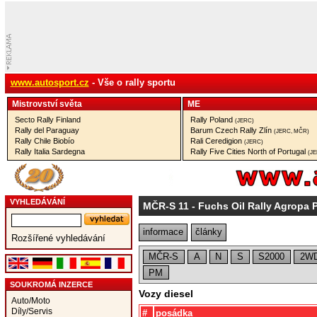
www.autosport.cz
- Vše o rally sportu
Mistrovství­ světa
ME
Secto Rally Finland
Rally Poland
(JERC)
Rally del Paraguay
Barum Czech Rally Zlín
(JERC, MČR)
Rally Chile Biobío
Rali Ceredigion
(JERC)
Rally Italia Sardegna
Rally Five Cities North of Portugal
(J
VYHLEDÁVÁNÍ
MČR-S 11
- Fuchs Oil Rally Agropa 
informace
články
Rozšířené vyhledávání
MČR-S
A
N
S
S2000
2W
PM
SOUKROMÁ INZERCE
Vozy diesel
Auto/Moto
Díly/Servis
#
posádka