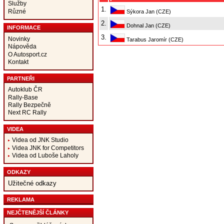
Služby
1.
Různé
Sýkora Jan (CZE)
2.
Dohnal Jan (CZE)
INFORMACE
3.
Novinky
Tarabus Jaromír (CZE)
Nápověda
O Autosport.cz
Kontakt
PARTNEŘI
Autoklub ČR
Rally-Base
Rally Bezpečně
Next RC Rally
VIDEA
Videa od JNK Studio
Videa JNK for Competitors
Videa od Luboše Laholy
ODKAZY
Užitečné odkazy
REKLAMA
NEJČTENĚJŠÍ ČLÁNKY