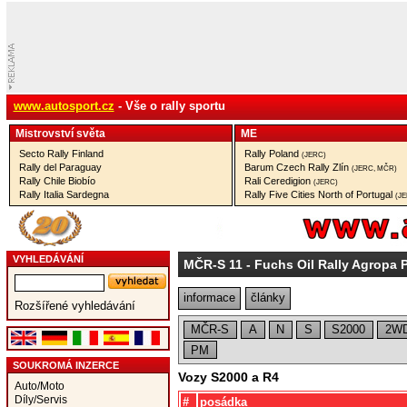
www.autosport.cz
- Vše o rally sportu
Mistrovství­ světa
ME
Secto Rally Finland
Rally Poland
(JERC)
Rally del Paraguay
Barum Czech Rally Zlín
(JERC, MČR)
Rally Chile Biobío
Rali Ceredigion
(JERC)
Rally Italia Sardegna
Rally Five Cities North of Portugal
(J
VYHLEDÁVÁNÍ
MČR-S 11
- Fuchs Oil Rally Agropa 
informace
články
Rozšířené vyhledávání
MČR-S
A
N
S
S2000
2W
PM
SOUKROMÁ INZERCE
Vozy S2000 a R4
Auto/Moto
Díly/Servis
#
posádka