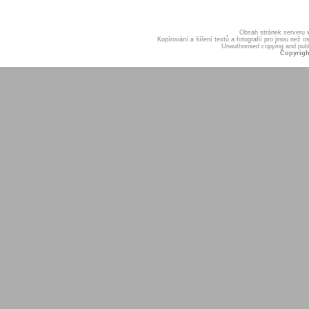
Obsah stránek serveru
Kopírování a šíření textů a fotografií pro jinou ne
Unauthorised copying and publis
Copyrigh